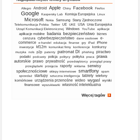
Apple
Facebook
Android
Allegro
Chiny
Firefox
Google
Komisja Europejska
Kaspersky Lab
Linux
Microsoft
Samsung
Stany Zjednoczone
Nokia
UE
USA
Unia Europejska
Telekomunikacja Polska
Twitter
UKE
Windows
Urząd Komunikacji Elektronicznej
YouTube
aplikacje
bezpieczeństwo
badania
aplikacje mobilne
biznes
cyberbezpieczeństwo
e-
cenzura
dane osobowe
commerce
iPhone
e-handel
edukacja
finanse
gry
iPad
kf12m
konkursy
inwestycje
komunikat firmy
konferencje
patronat DI
piractwo
p2p
muzyka
nols
patenty
phishing
prawa
podatki
policja
polityka
podcasty
politycy
praca
autorskie
prawo
prywatność
przedsiębiorcy
przegląd prasy
serwisy
raporty
przeglądarki
przejęcia
reklama
smartfony
społecznościowe
sklepy internetowe
spam
startupy
tablety
telefony
sprzedaż
sztuczna inteligencja
wygasl
urządzenia przenośne
wideo
komórkowe
wyniki
własność intelektualna
finansowe
wyszukiwarki
Więcej tagów