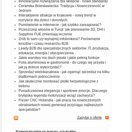
Innowacyjne rozwiązania dla sklepów - nowe standardy
Ceramika Bolesławiecka: Tradycja i Nowoczesność w
Jednym
Interaktywne atrakcje w Krakowie - nowy trend w
rozrywce dla dzieci i dorosłych
Pomówienie w internecie - jak szybko zareagować?
Przeszczep włosów w Turcji: jak planowanie 3D, DHI i
Sapphire FUE zmieniają leczenie
Zrób to sam czy wynajmij infobrokera? Porównanie
kosztów i czasu researchu B2B
Leady B2B dla specjalistycznych sektorów: IT, produkcja,
edukacja, energia i ubezpieczenia
Jakie warstwy ma dach płaski i jakie pełnią funkcje
Folia aluminiowa w gastronomii - do czego się przyda i
jak ją dobrze wykorzystać?
Sprzedaż wielokanałowa - jak ogarnąć sprzedaż na kilku
platformach jednocześnie
Jak skutecznie montować płotki herpetologiczne z
betonu
Ponadczasowa elegancja i sportowe emocje. Dlaczego
brytyjska legenda motoryzacji wciąż zachwyca?
Frezer CNC Holandia - jak praca na nowoczesnych
obrabiarkach nowej generacji przyciąga najlepszych
specjalistów?
Zapytaj o ofertę
Najpopularniejsze tematy artykułów