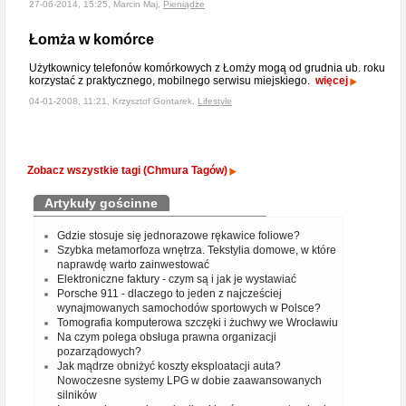
27-06-2014, 15:25, Marcin Maj,
Pieniądze
Łomża w komórce
Użytkownicy telefonów komórkowych z Łomży mogą od grudnia ub. roku
korzystać z praktycznego, mobilnego serwisu miejskiego.
więcej
04-01-2008, 11:21, Krzysztof Gontarek,
Lifestyle
Zobacz wszystkie tagi (Chmura Tagów)
Artykuły gościnne
Gdzie stosuje się jednorazowe rękawice foliowe?
Szybka metamorfoza wnętrza. Tekstylia domowe, w które
naprawdę warto zainwestować
Elektroniczne faktury - czym są i jak je wystawiać
Porsche 911 - dlaczego to jeden z najcześciej
wynajmowanych samochodów sportowych w Polsce?
Tomografia komputerowa szczęki i żuchwy we Wrocławiu
Na czym polega obsługa prawna organizacji
pozarządowych?
Jak mądrze obniżyć koszty eksploatacji auta?
Nowoczesne systemy LPG w dobie zaawansowanych
silników