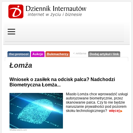
< reklama
the:protocol
Aukcje
Bukmacherzy
Dodaj artykuł / link
Łomża
Wniosek o zasiłek na odcisk palca? Nadchodzi
Biometryczna Łomża...
Miasto Łomża chce wprowadzić usługi
autoryzowane biometrycznie, przez
skanowanie palca. Czy to nie będzie
naruszanie prywatności pod pozorem
skoku technologicznego?
więcej
Shutterstock.com