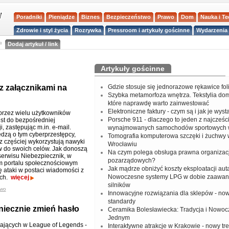
Poradniki
Pieniądze
Biznes
Bezpieczeństwo
Prawo
Dom
Nauka i T
Zdrowie i styl życia
Rozrywka
Pressroom i artykuły gościnne
Wydarzenia 
a
Dodaj artykuł / link
Artykuły gościnne
z załącznikami na
Gdzie stosuje się jednorazowe rękawice fo
Szybka metamorfoza wnętrza. Tekstylia do
które naprawdę warto zainwestować
Elektroniczne faktury - czym są i jak je wys
rzez wielu użytkowników
Porsche 911 - dlaczego to jeden z najcześci
st do bezpośredniej
, zastępując m.in. e-mail.
wynajmowanych samochodów sportowych 
dzą o tym cyberprzestępcy,
Tomografia komputerowa szczęki i żuchwy
az częściej wykorzystują nawyki
Wrocławiu
w do swoich celów. Jak donoszą
Na czym polega obsługa prawna organizacj
 serwisu Niebezpiecznik, w
pozarządowych?
m portalu społecznościowym
Jak mądrze obniżyć koszty eksploatacji aut
ę ataki w postaci wiadomości z
Nowoczesne systemy LPG w dobie zaawa
ych.
więcej
silników
two
Innowacyjne rozwiązania dla sklepów - no
standardy
iecznie zmień hasło
Ceramika Bolesławiecka: Tradycja i Nowo
Jednym
ających w League of Legends -
Interaktywne atrakcje w Krakowie - nowy tr