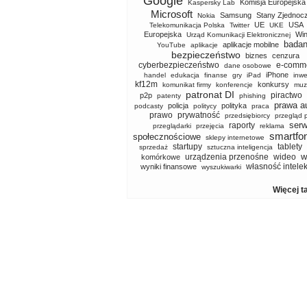
Google
Komisja Europejska
Kaspersky Lab
Microsoft
Samsung
Stany Zjednoc
Nokia
UE
USA
Telekomunikacja Polska
Twitter
UKE
Europejska
Wi
Urząd Komunikacji Elektronicznej
badan
aplikacje mobilne
YouTube
aplikacje
bezpieczeństwo
biznes
cenzura
cyberbezpieczeństwo
e-comm
dane osobowe
iPhone
handel
edukacja
finanse
gry
iPad
inwe
kf12m
konkursy
komunikat firmy
konferencje
muz
patronat DI
piractwo
p2p
patenty
phishing
prawa a
policja
polityka
podcasty
politycy
praca
prawo
prywatność
przedsiębiorcy
przegląd 
serw
raporty
przeglądarki
przejęcia
reklama
smartfo
społecznościowe
sklepy internetowe
startupy
tablety
sprzedaż
sztuczna inteligencja
w
urządzenia przenośne
wideo
komórkowe
własność intele
wyniki finansowe
wyszukiwarki
Więcej t