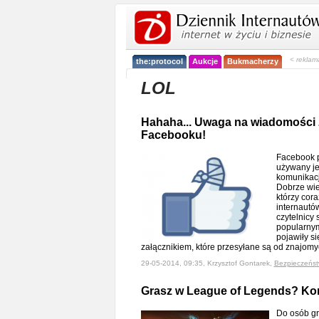
< reklam
the:protocol
Aukcje
Bukmacherzy
LOL
Hahaha... Uwaga na wiadomości 
Facebooku!
Facebook p
używany je
komunikacji
Dobrze wie
którzy cor
internautó
czytelnicy
popularny
pojawiły si
załącznikiem, które przesyłane są od znajom
29-05-2014, 09:35, Krzysztof Gontarek,
Bezpieczeńs
Grasz w League of Legends? Kon
Do osób gr