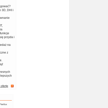
eagować?
 3D, DHI i
ównanie
T,
ia
funkcje
ię przyda i
zedaż na
czne z
e.
iąż
zesnych
jlepszych
 ofertę
Firefox