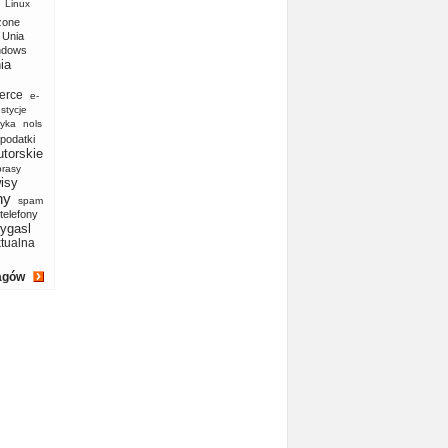
Linux
zone
Unia
ndows
ia
erce
e-
stycje
yka
nols
podatki
utorskie
prasy
isy
ny
spam
telefony
ygasl
ktualna
agów