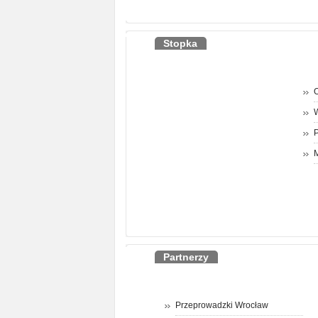
Stopka
O
P
M
Partnerzy
Przeprowadzki Wrocław