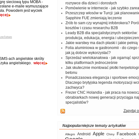
grę sieciową typu MOBA -
rozrywce dla dzieci i dorosłych
zesłane e-maile wymuszające
Pomówienie w internecie - jak szybko zar
ła. Powodem jest wyciek
Przeszczep włosów w Turcji: jak planowanie
ięcej
Sapphire FUE zmieniają leczenie
Zrób to sam czy wynajmij infobrokera? Por
kosztów i czasu researchu B2B
Leady B2B dla specjalistycznych sektorów: I
czeństwo
produkcja, edukacja, energia i ubezpieczen
Jakie warstwy ma dach płaski i jakie pełnią 
Folia aluminiowa w gastronomii - do czego s
jak ją dobrze wykorzystać?
Sprzedaż wielokanałowa - jak ogarnąć spr
SMS-ach angielskie skróty
kilku platformach jednocześnie
ęzyka angielskiego.
więcej
Jak skutecznie montować płotki herpetologi
betonu
Ponadczasowa elegancja i sportowe emocj
Dlaczego brytyjska legenda motoryzacji wc
zachwyca?
Frezer CNC Holandia - jak praca na nowoc
obrabiarkach nowej generacji przyciąga na
specjalistów?
Zapytaj o
Najpopularniejsze tematy artykułów
Apple
Facebook
Android
Allegro
Chiny