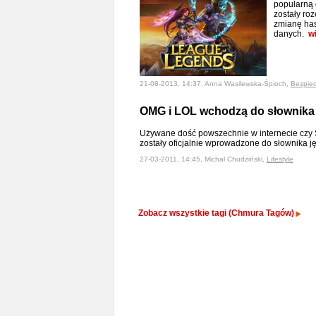
popularną 
zostały ro
zmianę has
danych.
w
21-08-2013, 14:37, Anna Wasilewska-Śpioch,
Bezpie
OMG i LOL wchodzą do słownika
Używane dość powszechnie w internecie czy 
zostały oficjalnie wprowadzone do słownika j
27-03-2011, 14:45, Michał Chudziński,
Lifestyle
Zobacz wszystkie tagi (Chmura Tagów)