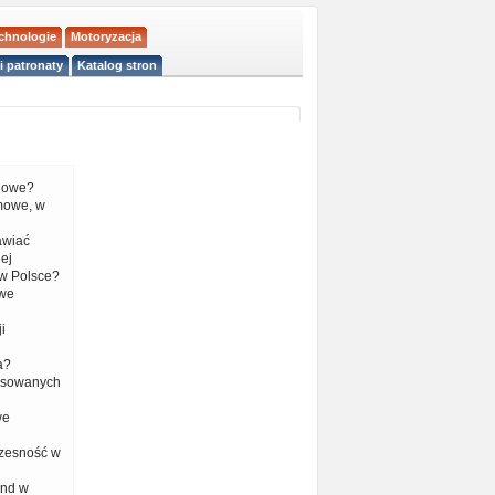
echnologie
Motoryzacja
i patronaty
Katalog stron
liowe?
mowe, w
tawiać
ej
w Polsce?
 we
i
a?
nsowanych
we
czesność w
end w