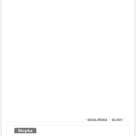
«
strona główna
-
do góry
^
Stopka