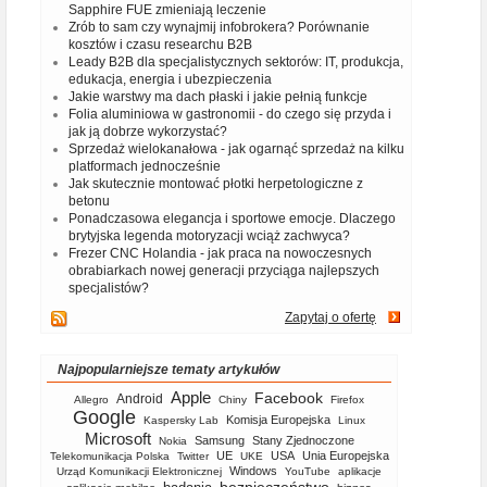
Sapphire FUE zmieniają leczenie
Zrób to sam czy wynajmij infobrokera? Porównanie
kosztów i czasu researchu B2B
Leady B2B dla specjalistycznych sektorów: IT, produkcja,
edukacja, energia i ubezpieczenia
Jakie warstwy ma dach płaski i jakie pełnią funkcje
Folia aluminiowa w gastronomii - do czego się przyda i
jak ją dobrze wykorzystać?
Sprzedaż wielokanałowa - jak ogarnąć sprzedaż na kilku
platformach jednocześnie
Jak skutecznie montować płotki herpetologiczne z
betonu
Ponadczasowa elegancja i sportowe emocje. Dlaczego
brytyjska legenda motoryzacji wciąż zachwyca?
Frezer CNC Holandia - jak praca na nowoczesnych
obrabiarkach nowej generacji przyciąga najlepszych
specjalistów?
Zapytaj o ofertę
Najpopularniejsze tematy artykułów
Apple
Facebook
Android
Allegro
Chiny
Firefox
Google
Komisja Europejska
Kaspersky Lab
Linux
Microsoft
Samsung
Stany Zjednoczone
Nokia
UE
USA
Unia Europejska
Telekomunikacja Polska
Twitter
UKE
Windows
Urząd Komunikacji Elektronicznej
YouTube
aplikacje