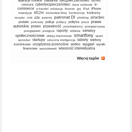
bezpieczeństwo
badania
aplikacje mobilne
biznes
cyberbezpieczeństwo
e-
cenzura
dane osobowe
commerce
iPhone
e-handel
edukacja
finanse
gry
iPad
kf12m
konkursy
inwestycje
komunikat firmy
konferencje
patronat DI
piractwo
p2p
muzyka
nols
patenty
phishing
prawa
podatki
policja
polityka
podcasty
politycy
praca
autorskie
prawo
prywatność
przedsiębiorcy
przegląd prasy
serwisy
raporty
przeglądarki
przejęcia
reklama
smartfony
społecznościowe
sklepy internetowe
spam
startupy
tablety
telefony
sprzedaż
sztuczna inteligencja
wygasl
urządzenia przenośne
wideo
komórkowe
wyniki
własność intelektualna
finansowe
wyszukiwarki
Więcej tagów