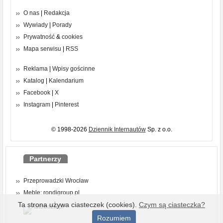
O nas
|
Redakcja
Wywiady
|
Porady
Prywatność
&
cookies
Mapa serwisu
|
RSS
Reklama
|
Wpisy gościnne
Katalog
|
Kalendarium
Facebook
|
X
Instagram
|
Pinterest
© 1998-2026
Dziennik Internautów
Sp. z o.o.
Partnerzy
Przeprowadzki Wrocław
Meble: rondigroup.pl
Ta strona używa ciasteczek (cookies).
Czym są ciasteczka?
Rozumiem