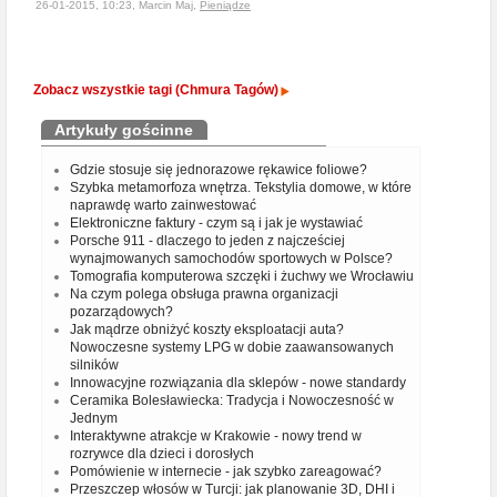
26-01-2015, 10:23, Marcin Maj,
Pieniądze
Zobacz wszystkie tagi (Chmura Tagów)
Artykuły gościnne
Gdzie stosuje się jednorazowe rękawice foliowe?
Szybka metamorfoza wnętrza. Tekstylia domowe, w które
naprawdę warto zainwestować
Elektroniczne faktury - czym są i jak je wystawiać
Porsche 911 - dlaczego to jeden z najcześciej
wynajmowanych samochodów sportowych w Polsce?
Tomografia komputerowa szczęki i żuchwy we Wrocławiu
Na czym polega obsługa prawna organizacji
pozarządowych?
Jak mądrze obniżyć koszty eksploatacji auta?
Nowoczesne systemy LPG w dobie zaawansowanych
silników
Innowacyjne rozwiązania dla sklepów - nowe standardy
Ceramika Bolesławiecka: Tradycja i Nowoczesność w
Jednym
Interaktywne atrakcje w Krakowie - nowy trend w
rozrywce dla dzieci i dorosłych
Pomówienie w internecie - jak szybko zareagować?
Przeszczep włosów w Turcji: jak planowanie 3D, DHI i