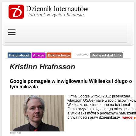
< reklama
the:protocol
Aukcje
Bukmacherzy
Dodaj artykuł / link
Kristinn Hrafnsson
Google pomagała w inwigilowaniu Wikileaks i długo o
tym milczała
Firma Google w roku 2012 przekazała
władzom USA e-maile współpracownikó
Wikileaks oraz inne dane na ich temat.
Firma przyznała się do tego miesiąc temu
a Wikileaks mówi o poważnym naruszeni
prywatności i praw dziennikarzy.
więcej
Espen Moe