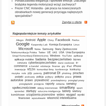
Ponadczasowa elegancja i sportowe emocje. Dlaczego
brytyjska legenda motoryzacji wciąż zachwyca?
Frezer CNC Holandia - jak praca na nowoczesnych
obrabiarkach nowej generacji przyciąga najlepszych
specjalistów?
Zapytaj o ofertę
Najpopularniejsze tematy artykułów
Apple
Facebook
Android
Allegro
Chiny
Firefox
Google
Komisja Europejska
Kaspersky Lab
Linux
Microsoft
Samsung
Stany Zjednoczone
Nokia
UE
USA
Unia Europejska
Telekomunikacja Polska
Twitter
UKE
Windows
Urząd Komunikacji Elektronicznej
YouTube
aplikacje
bezpieczeństwo
badania
aplikacje mobilne
biznes
cyberbezpieczeństwo
e-
cenzura
dane osobowe
commerce
iPhone
e-handel
edukacja
finanse
gry
iPad
kf12m
konkursy
inwestycje
komunikat firmy
konferencje
patronat DI
piractwo
p2p
muzyka
nols
patenty
phishing
prawa
podatki
policja
polityka
podcasty
politycy
praca
autorskie
prawo
prywatność
przedsiębiorcy
przegląd prasy
serwisy
raporty
przeglądarki
przejęcia
reklama
smartfony
społecznościowe
sklepy internetowe
spam
startupy
tablety
telefony
sprzedaż
sztuczna inteligencja
wygasl
urządzenia przenośne
wideo
komórkowe
wyniki
własność intelektualna
finansowe
wyszukiwarki