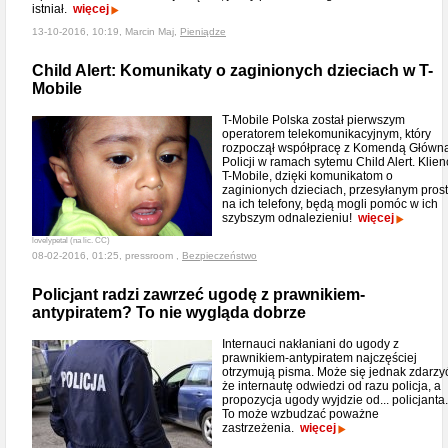
istniał.
więcej
13-10-2016, 10:19, Marcin Maj,
Pieniądze
Child Alert: Komunikaty o zaginionych dzieciach w T-
Mobile
T-Mobile Polska został pierwszym
operatorem telekomunikacyjnym, który
rozpoczął współpracę z Komendą Główn
Policji w ramach sytemu Child Alert. Klien
T-Mobile, dzięki komunikatom o
zaginionych dzieciach, przesyłanym pros
na ich telefony, będą mogli pomóc w ich
szybszym odnalezieniu!
więcej
lovelypetal (na lic. CC)
08-02-2016, 01:25, pressroom ,
Bezpieczeństwo
Policjant radzi zawrzeć ugodę z prawnikiem-
antypiratem? To nie wygląda dobrze
Internauci nakłaniani do ugody z
prawnikiem-antypiratem najczęściej
otrzymują pisma. Może się jednak zdarzy
że internautę odwiedzi od razu policja, a
propozycja ugody wyjdzie od... policjanta.
To może wzbudzać poważne
zastrzeżenia.
więcej