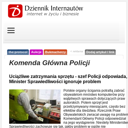
< reklama
the:protocol
Aukcje
Bukmacherzy
Dodaj artykuł / link
Komenda Główna Policji
Uciążliwe zatrzymania sprzętu - szef Policji odpowiada,
Minister Sprawiedliwości ignoruje problem
Polskie organy ścigania potrafią zabrać
obywatelom mnóstwo komputerów przy
wątpliwych sprawach dotyczących praw
autorskich. Potem sprzęt jest
przetrzymywany miesiącami, często bez
efektów dla śledztwa. Rzecznik Praw
Obywatelskich zwracał uwagę na problem
Komendant Główny Policji odpowiedział
na jego wystąpienie. Niestety Ministerstw
Sprawiedliwości zachowuje się tak, jakby problem w ogóle nie