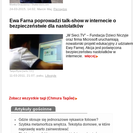
Monika Gruszewisz / Shutterstock.com
24-03-2015, 14:02, Marcin Maj,
Pieniądze
Ewa Farna poprowadzi talk-show w internecie o
bezpieczeństwie dla nastolatków
„W Sieci.TV” – Fundacja Dzieci Niczyje
oraz firma Microsoft uruchamiają
nowatorski projekt edukacyjny z udziałem
Ewy Farnej. Akcja jest poświęcona
bezpieczeństwu nastolatków w
internecie.
więcej
Tanya Ryno (na lic. CC)
11-03-2011, 21:07, paku,
Lifestyle
Zobacz wszystkie tagi (Chmura Tagów)
Artykuły gościnne
Gdzie stosuje się jednorazowe rękawice foliowe?
Szybka metamorfoza wnętrza. Tekstylia domowe, w które
naprawdę warto zainwestować