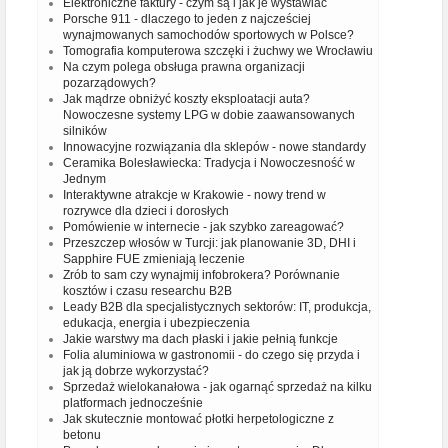
Elektroniczne faktury - czym są i jak je wystawiać
Porsche 911 - dlaczego to jeden z najcześciej
wynajmowanych samochodów sportowych w Polsce?
Tomografia komputerowa szczęki i żuchwy we Wrocławiu
Na czym polega obsługa prawna organizacji
pozarządowych?
Jak mądrze obniżyć koszty eksploatacji auta?
Nowoczesne systemy LPG w dobie zaawansowanych
silników
Innowacyjne rozwiązania dla sklepów - nowe standardy
Ceramika Bolesławiecka: Tradycja i Nowoczesność w
Jednym
Interaktywne atrakcje w Krakowie - nowy trend w
rozrywce dla dzieci i dorosłych
Pomówienie w internecie - jak szybko zareagować?
Przeszczep włosów w Turcji: jak planowanie 3D, DHI i
Sapphire FUE zmieniają leczenie
Zrób to sam czy wynajmij infobrokera? Porównanie
kosztów i czasu researchu B2B
Leady B2B dla specjalistycznych sektorów: IT, produkcja,
edukacja, energia i ubezpieczenia
Jakie warstwy ma dach płaski i jakie pełnią funkcje
Folia aluminiowa w gastronomii - do czego się przyda i
jak ją dobrze wykorzystać?
Sprzedaż wielokanałowa - jak ogarnąć sprzedaż na kilku
platformach jednocześnie
Jak skutecznie montować płotki herpetologiczne z
betonu