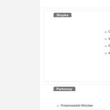
Stopka
O
P
M
Partnerzy
Przeprowadzki Wrocław