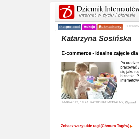
< reklam
the:protocol
Aukcje
Bukmacherzy
Katarzyna Sosińska
E-commerce - idealne zajęcie dla
Po urodzen
pracować w
się jako ro
biznesie. 
internetow
14-06-2012, 18:24, PATRONAT MEDIALNY,
Wywiad
Zobacz wszystkie tagi (Chmura Tagów)