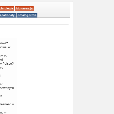
echnologie
Motoryzacja
i patronaty
Katalog stron
liowe?
mowe, w
tawiać
ej
w Polsce?
 we
i
a?
nsowanych
we
czesność w
end w