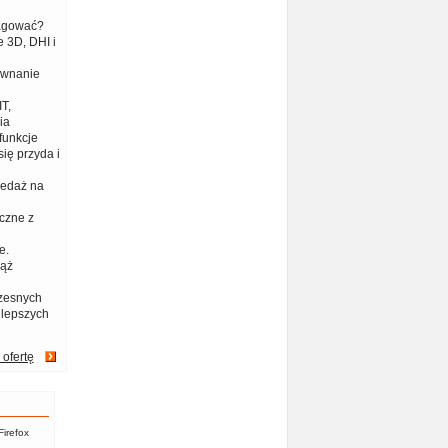
eagować?
 3D, DHI i
ównanie
T,
ia
funkcje
ię przyda i
zedaż na
czne z
e.
iąż
zesnych
jlepszych
 ofertę
Firefox