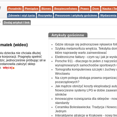
Poradniki
Pieniądze
Biznes
Bezpieczeństwo
Prawo
Dom
Nauka i T
Zdrowie i styl życia
Rozrywka
Pressroom i artykuły gościnne
Wydarzenia 
a
Dodaj artykuł / link
Artykuły gościnne
 matek (wideo)
Gdzie stosuje się jednorazowe rękawice fo
Szybka metamorfoza wnętrza. Tekstylia do
które naprawdę warto zainwestować
iu dziecka nie chciała dłużej
 korporacji. Pragnęła spełnić
Elektroniczne faktury - czym są i jak je wys
dzic, jednocześnie próbując sił w
Porsche 911 - dlaczego to jeden z najcześci
Postanowiła założyć sklep
wynajmowanych samochodów sportowych 
y.
więcej
Tomografia komputerowa szczęki i żuchwy
Wrocławiu
Na czym polega obsługa prawna organizacj
pozarządowych?
Jak mądrze obniżyć koszty eksploatacji aut
Nowoczesne systemy LPG w dobie zaawa
silników
Innowacyjne rozwiązania dla sklepów - no
standardy
Ceramika Bolesławiecka: Tradycja i Nowo
Jednym
Interaktywne atrakcje w Krakowie - nowy tr