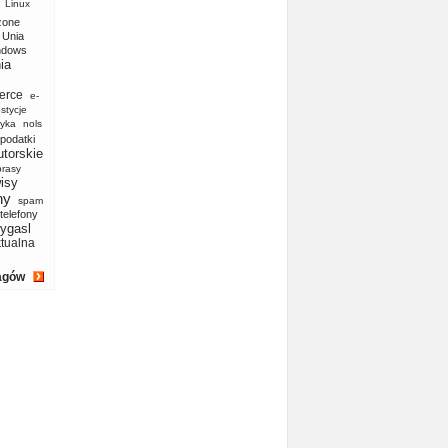
Linux
zone
Unia
ndows
ia
erce
e-
stycje
yka
nols
podatki
utorskie
prasy
isy
ny
spam
telefony
ygasl
ktualna
agów