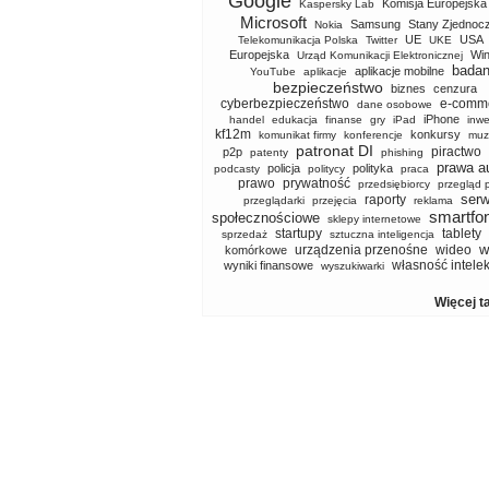
Google
Komisja Europejska
Kaspersky Lab
Microsoft
Samsung
Stany Zjednoc
Nokia
UE
USA
Telekomunikacja Polska
Twitter
UKE
Europejska
Wi
Urząd Komunikacji Elektronicznej
badan
aplikacje mobilne
YouTube
aplikacje
bezpieczeństwo
biznes
cenzura
cyberbezpieczeństwo
e-comm
dane osobowe
iPhone
handel
edukacja
finanse
gry
iPad
inwe
kf12m
konkursy
komunikat firmy
konferencje
muz
patronat DI
piractwo
p2p
patenty
phishing
prawa a
policja
polityka
podcasty
politycy
praca
prawo
prywatność
przedsiębiorcy
przegląd 
serw
raporty
przeglądarki
przejęcia
reklama
smartfo
społecznościowe
sklepy internetowe
startupy
tablety
sprzedaż
sztuczna inteligencja
w
urządzenia przenośne
wideo
komórkowe
własność intele
wyniki finansowe
wyszukiwarki
Więcej t