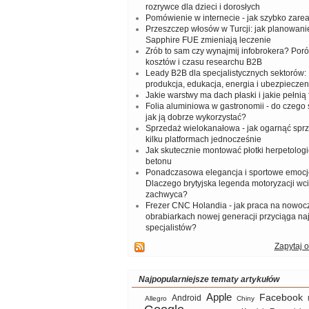
rozrywce dla dzieci i dorosłych
Pomówienie w internecie - jak szybko zar
Przeszczep włosów w Turcji: jak planowanie
Sapphire FUE zmieniają leczenie
Zrób to sam czy wynajmij infobrokera? Por
kosztów i czasu researchu B2B
Leady B2B dla specjalistycznych sektorów: I
produkcja, edukacja, energia i ubezpieczen
Jakie warstwy ma dach płaski i jakie pełnią 
Folia aluminiowa w gastronomii - do czego s
jak ją dobrze wykorzystać?
Sprzedaż wielokanałowa - jak ogarnąć spr
kilku platformach jednocześnie
Jak skutecznie montować płotki herpetologi
betonu
Ponadczasowa elegancja i sportowe emocj
Dlaczego brytyjska legenda motoryzacji wc
zachwyca?
Frezer CNC Holandia - jak praca na nowoc
obrabiarkach nowej generacji przyciąga na
specjalistów?
Zapytaj o
Najpopularniejsze tematy artykułów
Apple
Facebook
Android
Allegro
Chiny