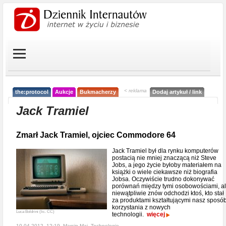
< reklama
the:protocol
Aukcje
Bukmacherzy
Dodaj artykuł / link
Jack Tramiel
Zmarł Jack Tramiel, ojciec Commodore 64
Jack Tramiel był dla rynku komputerów
postacią nie mniej znaczącą niż Steve
Jobs, a jego życie byłoby materiałem na
książki o wiele ciekawsze niż biografia
Jobsa. Oczywiście trudno dokonywać
porównań między tymi osobowościami, a
niewątpliwie znów odchodzi ktoś, kto stał
za produktami kształtującymi nasz sposó
korzystania z nowych
Luca Boldrini (lic. CC)
technologii.
więcej
10-04-2012, 12:19, Marcin Maj,
Technologie