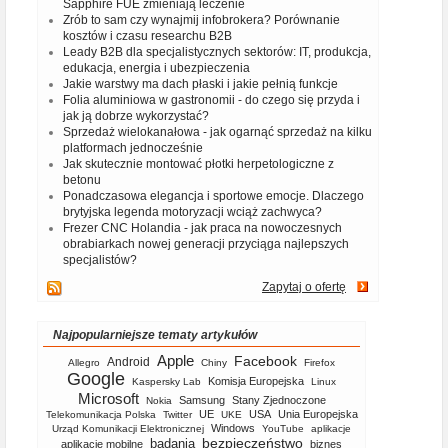
Sapphire FUE zmieniają leczenie
Zrób to sam czy wynajmij infobrokera? Porównanie
kosztów i czasu researchu B2B
Leady B2B dla specjalistycznych sektorów: IT, produkcja,
edukacja, energia i ubezpieczenia
Jakie warstwy ma dach płaski i jakie pełnią funkcje
Folia aluminiowa w gastronomii - do czego się przyda i
jak ją dobrze wykorzystać?
Sprzedaż wielokanałowa - jak ogarnąć sprzedaż na kilku
platformach jednocześnie
Jak skutecznie montować płotki herpetologiczne z
betonu
Ponadczasowa elegancja i sportowe emocje. Dlaczego
brytyjska legenda motoryzacji wciąż zachwyca?
Frezer CNC Holandia - jak praca na nowoczesnych
obrabiarkach nowej generacji przyciąga najlepszych
specjalistów?
Zapytaj o ofertę
Najpopularniejsze tematy artykułów
Apple
Facebook
Android
Allegro
Chiny
Firefox
Google
Komisja Europejska
Kaspersky Lab
Linux
Microsoft
Samsung
Stany Zjednoczone
Nokia
UE
USA
Unia Europejska
Telekomunikacja Polska
Twitter
UKE
Windows
Urząd Komunikacji Elektronicznej
YouTube
aplikacje
bezpieczeństwo
badania
aplikacje mobilne
biznes