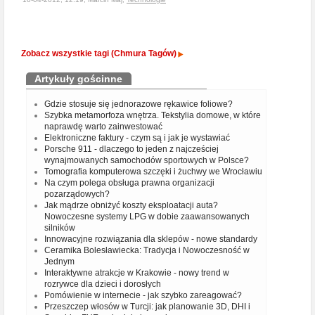
Zobacz wszystkie tagi (Chmura Tagów)
Artykuły gościnne
Gdzie stosuje się jednorazowe rękawice foliowe?
Szybka metamorfoza wnętrza. Tekstylia domowe, w które
naprawdę warto zainwestować
Elektroniczne faktury - czym są i jak je wystawiać
Porsche 911 - dlaczego to jeden z najcześciej
wynajmowanych samochodów sportowych w Polsce?
Tomografia komputerowa szczęki i żuchwy we Wrocławiu
Na czym polega obsługa prawna organizacji
pozarządowych?
Jak mądrze obniżyć koszty eksploatacji auta?
Nowoczesne systemy LPG w dobie zaawansowanych
silników
Innowacyjne rozwiązania dla sklepów - nowe standardy
Ceramika Bolesławiecka: Tradycja i Nowoczesność w
Jednym
Interaktywne atrakcje w Krakowie - nowy trend w
rozrywce dla dzieci i dorosłych
Pomówienie w internecie - jak szybko zareagować?
Przeszczep włosów w Turcji: jak planowanie 3D, DHI i