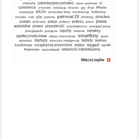
cyberbezpieczeństwo
e-
cenzura
dane osobowe
commerce
iPhone
e-handel
edukacja
finanse
gry
iPad
kf12m
konkursy
inwestycje
komunikat firmy
konferencje
patronat DI
piractwo
p2p
muzyka
nols
patenty
phishing
prawa
podatki
policja
polityka
podcasty
politycy
praca
autorskie
prawo
prywatność
przedsiębiorcy
przegląd prasy
serwisy
raporty
przeglądarki
przejęcia
reklama
smartfony
społecznościowe
sklepy internetowe
spam
startupy
tablety
telefony
sprzedaż
sztuczna inteligencja
wygasl
urządzenia przenośne
wideo
komórkowe
wyniki
własność intelektualna
finansowe
wyszukiwarki
Więcej tagów