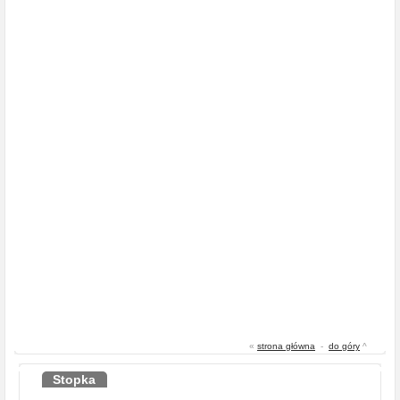
«
strona główna
-
do góry
^
Stopka