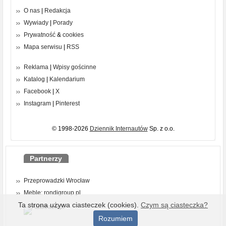
O nas
|
Redakcja
Wywiady
|
Porady
Prywatność
&
cookies
Mapa serwisu
|
RSS
Reklama
|
Wpisy gościnne
Katalog
|
Kalendarium
Facebook
|
X
Instagram
|
Pinterest
© 1998-2026
Dziennik Internautów
Sp. z o.o.
Partnerzy
Przeprowadzki Wrocław
Meble: rondigroup.pl
Ta strona używa ciasteczek (cookies).
Czym są ciasteczka?
Rozumiem