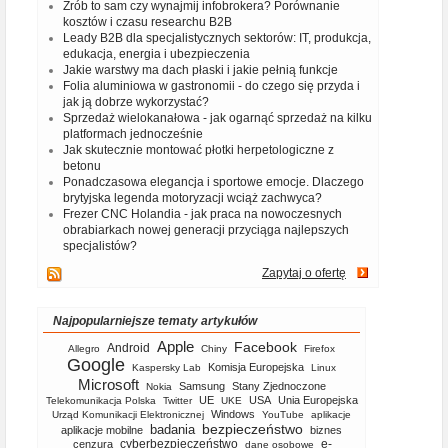
Zrób to sam czy wynajmij infobrokera? Porównanie
kosztów i czasu researchu B2B
Leady B2B dla specjalistycznych sektorów: IT, produkcja,
edukacja, energia i ubezpieczenia
Jakie warstwy ma dach płaski i jakie pełnią funkcje
Folia aluminiowa w gastronomii - do czego się przyda i
jak ją dobrze wykorzystać?
Sprzedaż wielokanałowa - jak ogarnąć sprzedaż na kilku
platformach jednocześnie
Jak skutecznie montować płotki herpetologiczne z
betonu
Ponadczasowa elegancja i sportowe emocje. Dlaczego
brytyjska legenda motoryzacji wciąż zachwyca?
Frezer CNC Holandia - jak praca na nowoczesnych
obrabiarkach nowej generacji przyciąga najlepszych
specjalistów?
Zapytaj o ofertę
Najpopularniejsze tematy artykułów
Apple
Facebook
Android
Allegro
Chiny
Firefox
Google
Komisja Europejska
Kaspersky Lab
Linux
Microsoft
Samsung
Stany Zjednoczone
Nokia
UE
USA
Unia Europejska
Telekomunikacja Polska
Twitter
UKE
Windows
Urząd Komunikacji Elektronicznej
YouTube
aplikacje
bezpieczeństwo
badania
aplikacje mobilne
biznes
cyberbezpieczeństwo
e-
cenzura
dane osobowe