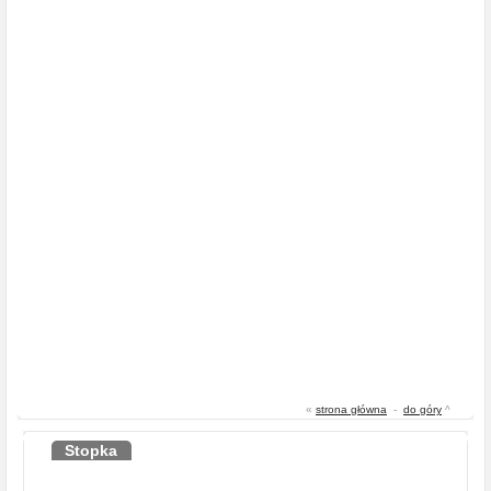
«
strona główna
-
do góry
^
Stopka