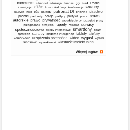
commerce
iPhone
e-handel
edukacja
finanse
gry
iPad
kf12m
konkursy
inwestycje
komunikat firmy
konferencje
patronat DI
piractwo
p2p
muzyka
nols
patenty
phishing
prawa
podatki
policja
polityka
podcasty
politycy
praca
autorskie
prawo
prywatność
przedsiębiorcy
przegląd prasy
serwisy
raporty
przeglądarki
przejęcia
reklama
smartfony
społecznościowe
sklepy internetowe
spam
startupy
tablety
telefony
sprzedaż
sztuczna inteligencja
wygasl
urządzenia przenośne
wideo
komórkowe
wyniki
własność intelektualna
finansowe
wyszukiwarki
Więcej tagów