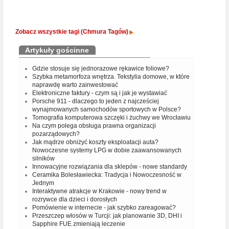
Zobacz wszystkie tagi (Chmura Tagów)
Artykuły gościnne
Gdzie stosuje się jednorazowe rękawice foliowe?
Szybka metamorfoza wnętrza. Tekstylia domowe, w które
naprawdę warto zainwestować
Elektroniczne faktury - czym są i jak je wystawiać
Porsche 911 - dlaczego to jeden z najcześciej
wynajmowanych samochodów sportowych w Polsce?
Tomografia komputerowa szczęki i żuchwy we Wrocławiu
Na czym polega obsługa prawna organizacji
pozarządowych?
Jak mądrze obniżyć koszty eksploatacji auta?
Nowoczesne systemy LPG w dobie zaawansowanych
silników
Innowacyjne rozwiązania dla sklepów - nowe standardy
Ceramika Bolesławiecka: Tradycja i Nowoczesność w
Jednym
Interaktywne atrakcje w Krakowie - nowy trend w
rozrywce dla dzieci i dorosłych
Pomówienie w internecie - jak szybko zareagować?
Przeszczep włosów w Turcji: jak planowanie 3D, DHI i
Sapphire FUE zmieniają leczenie