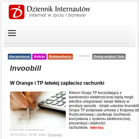
< reklama
the:protocol
Aukcje
Bukmacherzy
Dodaj artykuł / link
Invoobill
W Orange i TP łatwiej zapłacisz rachunki
Klienci Grupy TP korzystający z
bankowości elektronicznej będą mogli
wkrótce uregulować swoje faktury w
prostszy sposób - dzięki usłudze Invoobill
Grupa TP podpisała umowę z Krajową Iz
Rozliczeniową i zaoferuje możliwość
korzystania z systemu elektronicznej
prezentacji i płatności
rachunków.
więcej
© damircudic at istockphoto.com
20-02-2012, 23:09, paku,
Pieniądze