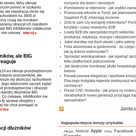
to serwis, który oferuje
rozrywce dla dzieci i dorosłych
iorcom pomoc w szukaniu
Pomówienie w internecie - jak szybko zar
w, ale rejestracja może się
Przeszczep włosów w Turcji: jak planowanie
achunkiem na 3600 zł.
Sapphire FUE zmieniają leczenie
rcy czują się oszukani.
Zrób to sam czy wynajmij infobrokera? Por
serwisu straszył ich rejestrem
kosztów i czasu researchu B2B
ale BIG InfoMonitor ostatecznie
Leady B2B dla specjalistycznych sektorów: I
 z nim umowę.
więcej
produkcja, edukacja, energia i ubezpieczen
Jakie warstwy ma dach płaski i jakie pełnią 
Folia aluminiowa w gastronomii - do czego s
jak ją dobrze wykorzystać?
ników, ale BIG
Sprzedaż wielokanałowa - jak ogarnąć spr
reaguje
kilku platformach jednocześnie
Jak skutecznie montować płotki herpetologi
sz24.eu oferuje przedsiębiorcom
betonu
ukaniu pracowników, ale
Ponadczasowa elegancja i sportowe emocj
a może się skończyć rachunkiem
Dlaczego brytyjska legenda motoryzacji wc
 Jego właściciele zaczęli żądać
zachwyca?
d przedsiębiorców i straszyli
Frezer CNC Holandia - jak praca na nowoc
rejestru dłużników BIG
obrabiarkach nowej generacji przyciąga na
. Co ciekawe, InfoMonitor nie
specjalistów?
 tę sprawę obojętny i
ej nie chce pomagać w
Zapytaj o
ęcej
Najpopularniejsze tematy artykułów
cji dłużników
Apple
Facebook
Android
Allegro
Chiny