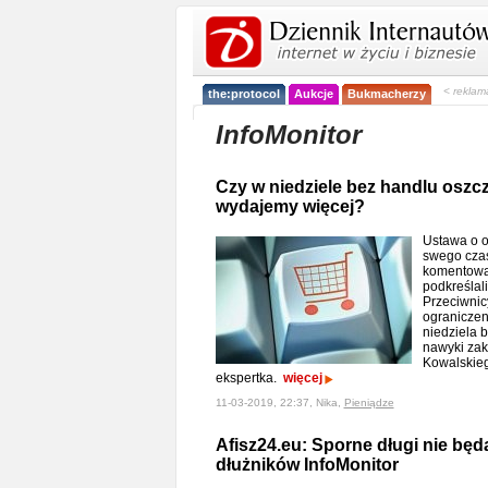
< reklam
the:protocol
Aukcje
Bukmacherzy
InfoMonitor
Czy w niedziele bez handlu oszc
wydajemy więcej?
Ustawa o o
swego czas
komentowan
podkreślali
Przeciwnic
ograniczeni
niedziela b
nawyki za
Kowalskie
ekspertka.
więcej
11-03-2019, 22:37, Nika,
Pieniądze
Afisz24.eu: Sporne długi nie będą 
dłużników InfoMonitor