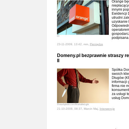
Orange będ
niepłacący
innymi pop
Ewidencji 
utrudni za
uzyskanie 
Odpowiedn
operatorem
gospodarcz
DI
podpisana
23-11-2009, 13:42, mm,
Pieniądze
Domeny.pl bezprawnie straszy rej
II
Spółka Dom
swoich kli
Długów (KR
informacji 
firma nie 
konsumenta,
za usługi t
usług Dome
©istockphoto.com/AvailableLight
21-10-2008, 08:37, Marcin Maj,
Interwencje