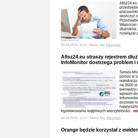
Afisz24.eu 
przedsięb
pracownikó
skończyć r
Przedsiębio
Właściciel 
dłużników, 
rozwiązał
Shutterstock.com
04-04-2016, 11:51, Marcin Maj,
Pieniądze
Afisz24.eu straszy rejestrem dłuż
InfoMonitor dostrzega problem i 
Serwis Afi
pomoc w sz
rejestracj
na 3600 zł.
pieniędzy o
wpisem do 
Infomonitor
pozostał na
najwyraźni
egzekwowaniu wątpliwych wierzytelności.
wi
08-03-2016, 15:57, Marcin Maj,
Pieniądze
Orange będzie korzystał z ewiden