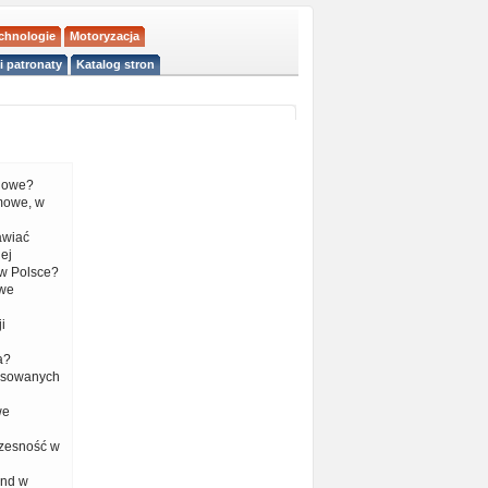
echnologie
Motoryzacja
i patronaty
Katalog stron
liowe?
mowe, w
tawiać
ej
w Polsce?
 we
i
a?
nsowanych
we
czesność w
end w