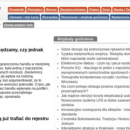
Poradniki
Pieniądze
Biznes
Bezpieczeństwo
Prawo
Dom
Nauka i T
Zdrowie i styl życia
Rozrywka
Pressroom i artykuły gościnne
Wydarzenia 
a
Dodaj artykuł / link
Artykuły gościnne
zędzamy, czy jednak
Gdzie stosuje się jednorazowe rękawice fo
Szybka metamorfoza wnętrza. Tekstylia do
które naprawdę warto zainwestować
Elektroniczne faktury - czym są i jak je wys
graniczeniu handlu w niedzielę,
Porsche 911 - dlaczego to jeden z najcześci
u, była jedną z najczęściej
ych rezolucji. Zwolennicy
wynajmowanych samochodów sportowych 
 jej wpływ na rodzinę.
Tomografia komputerowa szczęki i żuchwy
y zaś argumentowali, że to
Wrocławiu
e wolności jednostki. O tym, jak
Na czym polega obsługa prawna organizacj
ez handlu wpłynęła na portfel i
pozarządowych?
kupowe przeciętnego
Jak mądrze obniżyć koszty eksploatacji aut
go, opowiada
Nowoczesne systemy LPG w dobie zaawa
silników
Innowacyjne rozwiązania dla sklepów - no
standardy
już trafiać do rejestru
Ceramika Bolesławiecka: Tradycja i Nowo
Jednym
Interaktywne atrakcje w Krakowie - nowy tr