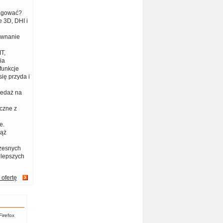
eagować?
 3D, DHI i
ównanie
T,
ia
funkcje
ię przyda i
zedaż na
czne z
e.
iąż
zesnych
jlepszych
 ofertę
Firefox