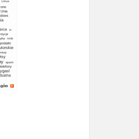
Linux
zone
Unia
ndows
ia
erce
e-
stycje
yka
nols
podatki
utorskie
prasy
isy
ny
spam
telefony
ygasl
ktualna
agów