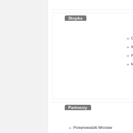
Stopka
O
P
M
Partnerzy
Przeprowadzki Wrocław