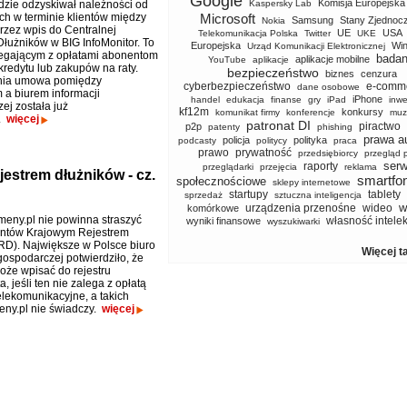
Google
Komisja Europejska
zie odzyskiwał należności od
Kaspersky Lab
ch w terminie klientów między
Microsoft
Samsung
Stany Zjednoc
Nokia
rzez wpis do Centralnej
UE
USA
Telekomunikacja Polska
Twitter
UKE
Dłużników w BIG InfoMonitor. To
Europejska
Wi
Urząd Komunikacji Elektronicznej
legającym z opłatami abonentom
badan
aplikacje mobilne
YouTube
aplikacje
kredytu lub zakupów na raty.
bezpieczeństwo
biznes
cenzura
ia umowa pomiędzy
cyberbezpieczeństwo
e-comm
dane osobowe
 a biurem informacji
iPhone
handel
edukacja
finanse
gry
iPad
inwe
ej została już
kf12m
konkursy
komunikat firmy
konferencje
muz
.
więcej
patronat DI
piractwo
p2p
patenty
phishing
prawa a
policja
polityka
podcasty
politycy
praca
prawo
prywatność
przedsiębiorcy
przegląd 
serw
raporty
przeglądarki
przejęcia
reklama
estrem dłużników - cz.
smartfo
społecznościowe
sklepy internetowe
startupy
tablety
sprzedaż
sztuczna inteligencja
w
urządzenia przenośne
wideo
komórkowe
eny.pl nie powinna straszyć
własność intele
wyniki finansowe
wyszukiwarki
entów Krajowym Rejestrem
D). Największe w Polsce biuro
Więcej t
gospodarczej potwierdziło, że
może wpisać do rejestru
 jeśli ten nie zalega z opłatą
elekomunikacyjne, a takich
ny.pl nie świadczy.
więcej