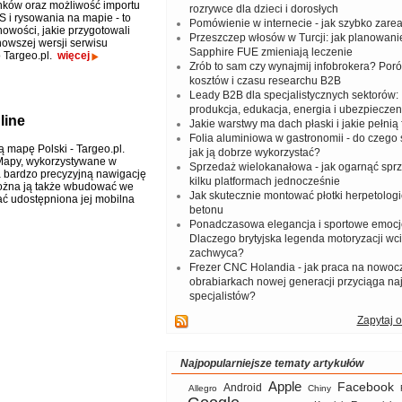
nków oraz możliwość importu
rozrywce dla dzieci i dorosłych
 i rysowania na mapie - to
Pomówienie w internecie - jak szybko zar
nowości, jakie przygotowali
Przeszczep włosów w Turcji: jak planowanie
nowszej wersji serwisu
Sapphire FUE zmieniają leczenie
Targeo.pl.
więcej
Zrób to sam czy wynajmij infobrokera? Por
kosztów i czasu researchu B2B
Leady B2B dla specjalistycznych sektorów: I
produkcja, edukacja, energia i ubezpieczen
line
Jakie warstwy ma dach płaski i jakie pełnią 
Folia aluminiowa w gastronomii - do czego s
 mapę Polski - Targeo.pl.
jak ją dobrze wykorzystać?
oMapy, wykorzystywane w
Sprzedaż wielokanałowa - jak ogarnąć spr
a bardzo precyzyjną nawigację
kilku platformach jednocześnie
można ją także wbudować we
Jak skutecznie montować płotki herpetologi
ać udostępniona jej mobilna
betonu
Ponadczasowa elegancja i sportowe emocj
Dlaczego brytyjska legenda motoryzacji wc
zachwyca?
Frezer CNC Holandia - jak praca na nowoc
obrabiarkach nowej generacji przyciąga na
specjalistów?
Zapytaj o
Najpopularniejsze tematy artykułów
Apple
Facebook
Android
Allegro
Chiny