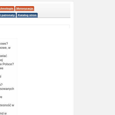
echnologie
Motoryzacja
i patronaty
Katalog stron
liowe?
mowe, w
tawiać
ej
w Polsce?
 we
i
a?
nsowanych
we
czesność w
end w