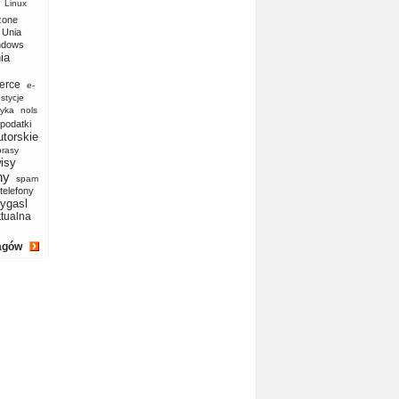
Linux
zone
Unia
ndows
ia
erce
e-
stycje
yka
nols
podatki
utorskie
prasy
isy
ny
spam
telefony
ygasl
ktualna
agów