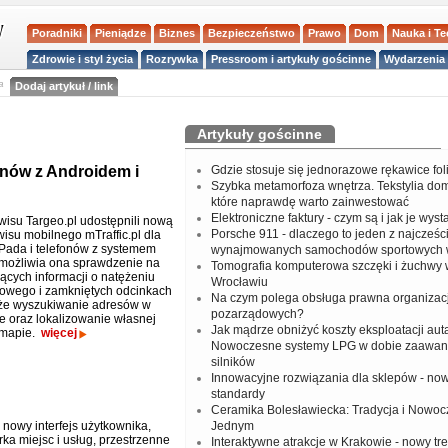
Poradniki
Pieniądze
Biznes
Bezpieczeństwo
Prawo
Dom
Nauka i T
Zdrowie i styl życia
Rozrywka
Pressroom i artykuły gościnne
Wydarzenia 
a
Dodaj artykuł / link
Artykuły gościnne
onów z Androidem i
Gdzie stosuje się jednorazowe rękawice fo
Szybka metamorfoza wnętrza. Tekstylia do
które naprawdę warto zainwestować
Elektroniczne faktury - czym są i jak je wys
wisu Targeo.pl udostępnili nową
Porsche 911 - dlaczego to jeden z najcześci
wisu mobilnego mTraffic.pl dla
iPada i telefonów z systemem
wynajmowanych samochodów sportowych 
możliwia ona sprawdzenie na
Tomografia komputerowa szczęki i żuchwy
ących informacji o natężeniu
Wrocławiu
owego i zamkniętych odcinkach
Na czym polega obsługa prawna organizacj
kże wyszukiwanie adresów w
pozarządowych?
ce oraz lokalizowanie własnej
Jak mądrze obniżyć koszty eksploatacji aut
 mapie.
więcej
Nowoczesne systemy LPG w dobie zaawa
silników
Innowacyjne rozwiązania dla sklepów - no
standardy
Ceramika Bolesławiecka: Tradycja i Nowo
 nowy interfejs użytkownika,
Jednym
ka miejsc i usług, przestrzenne
Interaktywne atrakcje w Krakowie - nowy tr