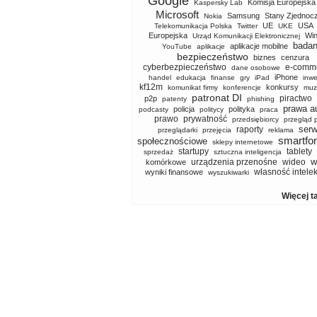
Google
Komisja Europejska
Kaspersky Lab
Microsoft
Samsung
Stany Zjednoc
Nokia
UE
USA
Telekomunikacja Polska
Twitter
UKE
Europejska
Wi
Urząd Komunikacji Elektronicznej
badan
aplikacje mobilne
YouTube
aplikacje
bezpieczeństwo
biznes
cenzura
cyberbezpieczeństwo
e-comm
dane osobowe
iPhone
handel
edukacja
finanse
gry
iPad
inwe
kf12m
konkursy
komunikat firmy
konferencje
muz
patronat DI
piractwo
p2p
patenty
phishing
prawa a
policja
polityka
podcasty
politycy
praca
prawo
prywatność
przedsiębiorcy
przegląd 
serw
raporty
przeglądarki
przejęcia
reklama
smartfo
społecznościowe
sklepy internetowe
startupy
tablety
sprzedaż
sztuczna inteligencja
w
urządzenia przenośne
wideo
komórkowe
własność intele
wyniki finansowe
wyszukiwarki
Więcej t