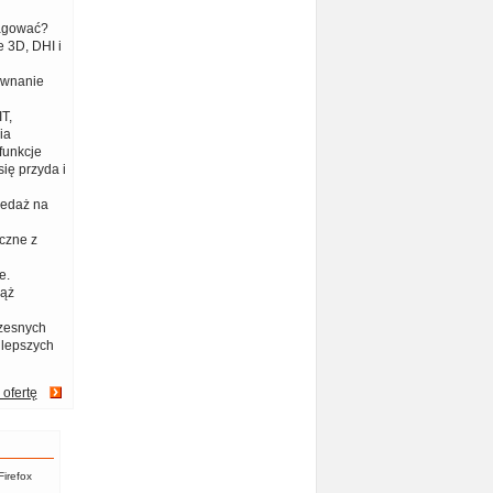
eagować?
 3D, DHI i
ównanie
T,
ia
funkcje
ię przyda i
zedaż na
czne z
e.
iąż
zesnych
jlepszych
 ofertę
Firefox