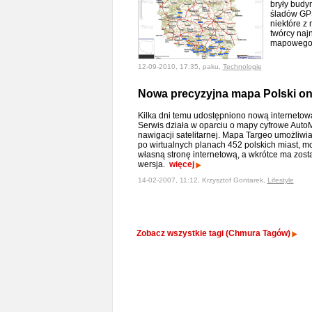
bryły budy
śladów GPS
niektóre z 
twórcy naj
mapowego 
12-09-2010, 17:35, paku,
Technologie
Nowa precyzyjna mapa Polski on
Kilka dni temu udostępniono nową internetową
Serwis działa w oparciu o mapy cyfrowe Aut
nawigacji satelitarnej. Mapa Targeo umożliwi
po wirtualnych planach 452 polskich miast, 
własną stronę internetową, a wkrótce ma zost
wersja.
więcej
14-02-2007, 11:12, Krzysztof Gontarek,
Lifestyle
Zobacz wszystkie tagi (Chmura Tagów)