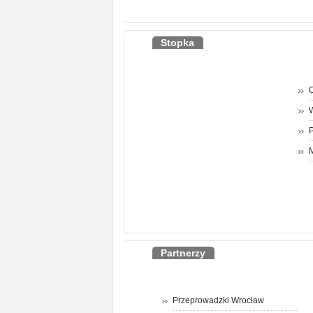
Stopka
O
P
M
Partnerzy
Przeprowadzki Wrocław