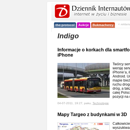
< reklam
the:protocol
Aukcje
Bukmacherzy
Indigo
Informacje o korkach dla smartf
iPhone
Twórcy ser
wersję ser
iPhone’a, 
Android. U
mapie bież
ruchu drog
dróg, a ta
całej Pols
pozycji na
04-07-2011, 19:27, paku,
Technologie
Mapy Targeo z budynkami w 3D
Całkowicie
wyszukiwar