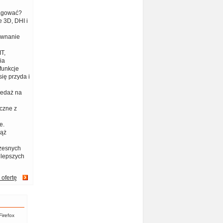
eagować?
 3D, DHI i
ównanie
T,
ia
funkcje
ię przyda i
zedaż na
czne z
e.
iąż
zesnych
jlepszych
 ofertę
Firefox