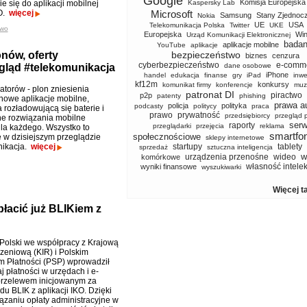
Google
Komisja Europejska
e się do aplikacji mobilnej
Kaspersky Lab
KO.
więcej
Microsoft
Samsung
Stany Zjednoc
Nokia
UE
USA
Telekomunikacja Polska
Twitter
UKE
two
Europejska
Wi
Urząd Komunikacji Elektronicznej
badan
aplikacje mobilne
YouTube
aplikacje
nów, oferty
bezpieczeństwo
biznes
cenzura
cyberbezpieczeństwo
e-comm
egląd #telekomunikacja
dane osobowe
iPhone
handel
edukacja
finanse
gry
iPad
inwe
kf12m
konkursy
komunikat firmy
konferencje
muz
atorów - plon zniesienia
patronat DI
piractwo
p2p
patenty
phishing
nowe aplikacje mobilne,
prawa a
policja
polityka
podcasty
politycy
praca
 rozładowującą się baterie i
prawo
prywatność
przedsiębiorcy
przegląd 
e rozwiązania mobilne
serw
raporty
przeglądarki
przejęcia
reklama
la każdego. Wszystko to
smartfo
społecznościowe
e w dzisiejszym przeglądzie
sklepy internetowe
nikacja.
więcej
startupy
tablety
sprzedaż
sztuczna inteligencja
w
urządzenia przenośne
wideo
komórkowe
własność intele
wyniki finansowe
wyszukiwarki
Więcej t
łacić już BLIKiem z
olski we współpracy z Krajową
czeniową (KIR) i Polskim
 Płatności (PSP) wprowadził
j płatności w urzędach i e-
przelewem inicjowanym za
u BLIK z aplikacji IKO. Dzięki
ązaniu opłaty administracyjne w