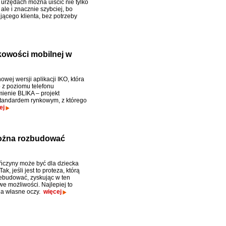
urzędach można uiścić nie tylko
ale i znacznie szybciej, bo
ącego klienta, bez potrzeby
owości mobilnej w
wej wersji aplikacji IKO, która
z poziomu telefonu
ienie BLIKA – projekt
 standardem rynkowym, z którego
ej
 można rozbudować
ńczyny może być dla dziecka
k, jeśli jest to proteza, którą
budować, zyskując w ten
e możliwości. Najlepiej to
na własne oczy.
więcej