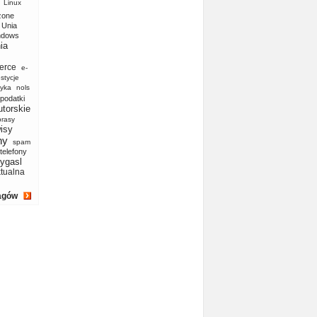
Linux
zone
Unia
ndows
ia
erce
e-
stycje
yka
nols
podatki
utorskie
prasy
isy
ny
spam
telefony
ygasl
ktualna
agów