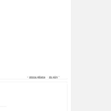
«
strona główna
-
do góry
^