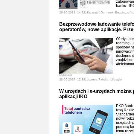
zalogowani
banku - I
26-10-2018, 14:22, Krzysztof Gontarek,
Bezpieczeńs
Bezprzewodowe ładowanie telefo
operatorów, nowe aplikacje. Prz
Oferty oper
roamingu, 
sposoby na
innowacyjn
dostępne d
znajdzieci
#telekomu
Shutterstock
28-06-2017, 12:32, Joanna Ryńska,
Lifestyle
W urzędach i e-urzędach można p
aplikacji IKO
PKO Bank P
Izbą Rozli
Standardem
nowy rodza
urzędach 
pomocą kod
temu rozwi