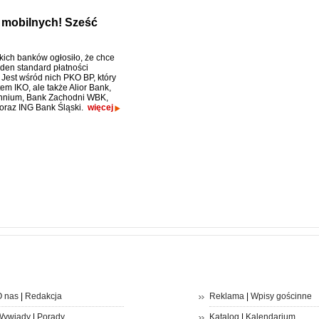
i mobilnych! Sześć
kich banków ogłosiło, że chce
eden standard płatności
 Jest wśród nich PKO BP, który
em IKO, ale także Alior Bank,
ennium, Bank Zachodni WBK,
oraz ING Bank Śląski.
więcej
 nas
|
Redakcja
Reklama
|
Wpisy gościnne
Wywiady
|
Porady
Katalog
|
Kalendarium