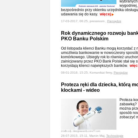
wybranych 
wygodniej, 
bezpośrednio przy okienku urzędnika obsługuj
udawania się do kasy.
więcej
17-03-2017, 06:25, pressroom ,
Pieniądze
Rok dynamicznego rozwoju bank
PKO Banku Polskim
Od listopada klienci Banku mogą korzystać z no
umożliwia bankowanie w nowoczesny sposób 
komórkowego. Ubiegły rok to również uruchom
zainicjowany przez PKO Bank Polski stał się
korzystają klienci największych banków.
więc
08-01-2016, 15:25, Komunikat firmy,
Pieniądze
Proteza ręki dla dziecka, którą
klockami - wideo
Proteza ko
zabawką? Ta
można prze
sposób now
zobaczyć 
źródło zdj.: designawards.core77.com
28-07-2015, 15:11, Marcin Maj,
Technologie