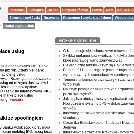
Poradniki
Pieniądze
Biznes
Bezpieczeństwo
Prawo
Dom
Nauka i T
Zdrowie i styl życia
Rozrywka
Pressroom i artykuły gościnne
Wydarzenia 
a
Dodaj artykuł / link
Artykuły gościnne
lace usług
Gdzie stosuje się jednorazowe rękawice fo
Szybka metamorfoza wnętrza. Tekstylia do
które naprawdę warto zainwestować
Elektroniczne faktury - czym są i jak je wys
 usług dodatkowych PKO Banku
Porsche 911 - dlaczego to jeden z najcześci
a już rok. Dzięki niej bank
jać ofertę usług
wynajmowanych samochodów sportowych 
wych. Rozwiązanie pozwala na
Tomografia komputerowa szczęki i żuchwy
 usług od różnych dostawców i
Wrocławiu
ich klientom w aplikacji
Na czym polega obsługa prawna organizacj
KO i serwisie internetowym iPKO.
pozarządowych?
je marketplace usług
Jak mądrze obniżyć koszty eksploatacji aut
fertę.
więcej
Nowoczesne systemy LPG w dobie zaawa
silników
Innowacyjne rozwiązania dla sklepów - no
lki ze spoofingiem
standardy
Ceramika Bolesławiecka: Tradycja i Nowo
O Banku Polskiego, którzy mają
Jednym
likację mobilną IKO, mogą teraz
Interaktywne atrakcje w Krakowie - nowy tr