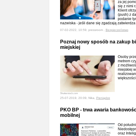
za jej pom
się z nimi
Klient otr
(push) z d
podanie ty
nazwiska - jeśli dane się zgadzają zatwierdz
07-02-2022, 10:59, pressroom ,
Bezpieczeństwo
Poznaj nowy sposób na zakup bi
miejskiej
Osoby prze
metrem czy
z możliwoś
miejskiej w
realizowan
większości
Shutterstock.com
25-07-2019, 20:09, Nika,
Pieniądze
PKO BP - trwa awaria bankowości
mobilnej
Od południ
Niedostępn
oraz Inteli