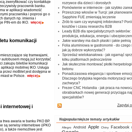
ocą zweryfikować czy kontaktuje
rozrywce dla dzieci i dorosłych
 rzeczywisty pracownik banku.
Pomówienie w internecie - jak szybko zar
zyma w aplikacji wiadomość
Przeszczep włosów w Turcji: jak planowanie
anymi pracownika i poprosi go o
Sapphire FUE zmieniają leczenie
ch danych np. imienia i
Zrób to sam czy wynajmij infobrokera? Por
a je PIN-em do IKO.
więcej
kosztów i czasu researchu B2B
Leady B2B dla specjalistycznych sektorów: I
produkcja, edukacja, energia i ubezpieczen
letu komunikacji
Jakie warstwy ma dach płaski i jakie pełnią 
Folia aluminiowa w gastronomii - do czego s
jak ją dobrze wykorzystać?
Sprzedaż wielokanałowa - jak ogarnąć spr
mieszczające się tramwajami,
 autobusem mogą już korzystać
kilku platformach jednocześnie
ci zakupu biletów komunikacji
Jak skutecznie montować płotki herpetologi
 aplikacji mobilnej IKO. Usługa
betonu
a przez moBilet jest dostępna w
Ponadczasowa elegancja i sportowe emocj
 miast w Polsce.
więcej
Dlaczego brytyjska legenda motoryzacji wc
zachwyca?
Frezer CNC Holandia - jak praca na nowoc
obrabiarkach nowej generacji przyciąga na
specjalistów?
Zapytaj o
 internetowej i
Najpopularniejsze tematy artykułów
a trwa awaria w banku PKO BP.
e są serwisy internetowe (iPKO
Apple
Facebook
Android
Allegro
Chiny
go), a także niemożliwe jest