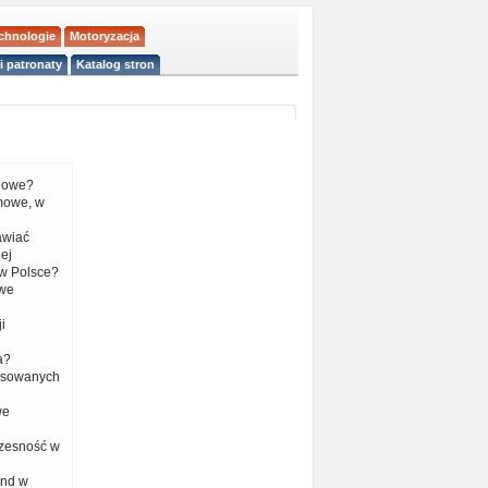
echnologie
Motoryzacja
i patronaty
Katalog stron
liowe?
mowe, w
tawiać
ej
w Polsce?
 we
i
a?
nsowanych
we
czesność w
end w