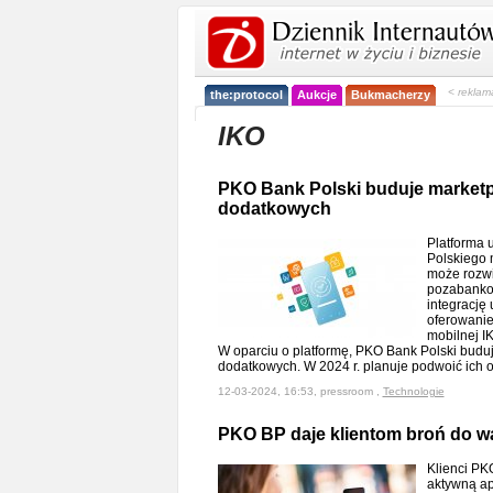
< reklam
the:protocol
Aukcje
Bukmacherzy
IKO
PKO Bank Polski buduje marketp
dodatkowych
Platforma
Polskiego m
może rozwi
pozabanko
integrację
oferowanie 
mobilnej I
W oparciu o platformę, PKO Bank Polski budu
dodatkowych. W 2024 r. planuje podwoić ich o
12-03-2024, 16:53, pressroom ,
Technologie
PKO BP daje klientom broń do wa
Klienci PK
aktywną ap