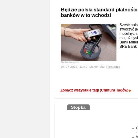
Będzie polski standard płatnośc
banków w to wchodzi
Sześć pols
stworzyć j
mobilnych.
ma już syst
Bank Mill
BRE Bank 
Shutterstock.com
04-07-2013, 11:40, Marcin Maj,
Pieniądze
Zobacz wszystkie tagi (Chmura Tagów)
Stopka
O