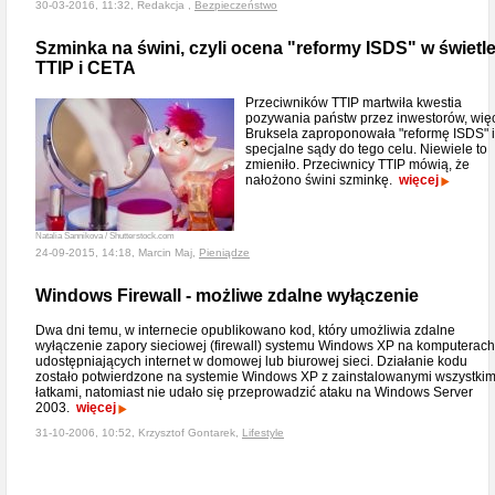
30-03-2016, 11:32, Redakcja ,
Bezpieczeństwo
Szminka na świni, czyli ocena "reformy ISDS" w świetl
TTIP i CETA
Przeciwników TTIP martwiła kwestia
pozywania państw przez inwestorów, wię
Bruksela zaproponowała "reformę ISDS" i
specjalne sądy do tego celu. Niewiele to
zmieniło. Przeciwnicy TTIP mówią, że
nałożono świni szminkę.
więcej
Natalia Sannikova / Shutterstock.com
24-09-2015, 14:18, Marcin Maj,
Pieniądze
Windows Firewall - możliwe zdalne wyłączenie
Dwa dni temu, w internecie opublikowano kod, który umożliwia zdalne
wyłączenie zapory sieciowej (firewall) systemu Windows XP na komputerach
udostępniających internet w domowej lub biurowej sieci. Działanie kodu
zostało potwierdzone na systemie Windows XP z zainstalowanymi wszystkim
łatkami, natomiast nie udało się przeprowadzić ataku na Windows Server
2003.
więcej
31-10-2006, 10:52, Krzysztof Gontarek,
Lifestyle