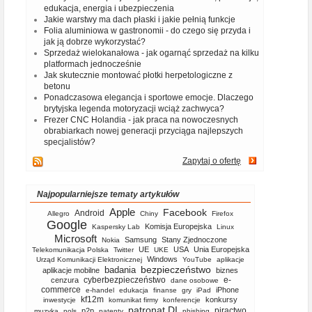
edukacja, energia i ubezpieczenia
Jakie warstwy ma dach płaski i jakie pełnią funkcje
Folia aluminiowa w gastronomii - do czego się przyda i
jak ją dobrze wykorzystać?
Sprzedaż wielokanałowa - jak ogarnąć sprzedaż na kilku
platformach jednocześnie
Jak skutecznie montować płotki herpetologiczne z
betonu
Ponadczasowa elegancja i sportowe emocje. Dlaczego
brytyjska legenda motoryzacji wciąż zachwyca?
Frezer CNC Holandia - jak praca na nowoczesnych
obrabiarkach nowej generacji przyciąga najlepszych
specjalistów?
Zapytaj o ofertę
Najpopularniejsze tematy artykułów
Apple
Facebook
Android
Allegro
Chiny
Firefox
Google
Komisja Europejska
Kaspersky Lab
Linux
Microsoft
Samsung
Stany Zjednoczone
Nokia
UE
USA
Unia Europejska
Telekomunikacja Polska
Twitter
UKE
Windows
Urząd Komunikacji Elektronicznej
YouTube
aplikacje
bezpieczeństwo
badania
aplikacje mobilne
biznes
cyberbezpieczeństwo
e-
cenzura
dane osobowe
commerce
iPhone
e-handel
edukacja
finanse
gry
iPad
kf12m
konkursy
inwestycje
komunikat firmy
konferencje
patronat DI
piractwo
p2p
muzyka
nols
patenty
phishing