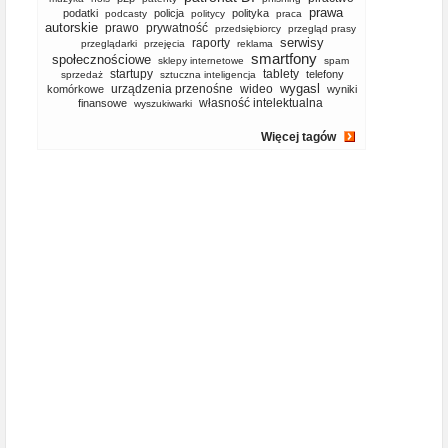
prawa
podatki
policja
polityka
podcasty
politycy
praca
autorskie
prawo
prywatność
przedsiębiorcy
przegląd prasy
serwisy
raporty
przeglądarki
przejęcia
reklama
smartfony
społecznościowe
sklepy internetowe
spam
startupy
tablety
telefony
sprzedaż
sztuczna inteligencja
wygasl
urządzenia przenośne
wideo
komórkowe
wyniki
własność intelektualna
finansowe
wyszukiwarki
Więcej tagów