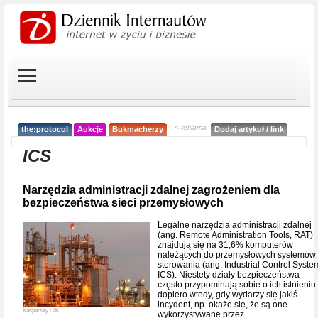
< reklama
the:protocol
Aukcje
Bukmacherzy
Dodaj artykuł / link
ICS
Narzędzia administracji zdalnej zagrożeniem dla
bezpieczeństwa sieci przemysłowych
Legalne narzędzia administracji zdalnej
(ang. Remote Administration Tools, RAT)
znajdują się na 31,6% komputerów
należących do przemysłowych systemów
sterowania (ang. Industrial Control Syste
ICS). Niestety działy bezpieczeństwa
często przypominają sobie o ich istnieniu
dopiero wtedy, gdy wydarzy się jakiś
incydent, np. okaże się, że są one
Kaspersky Lab
wykorzystywane przez