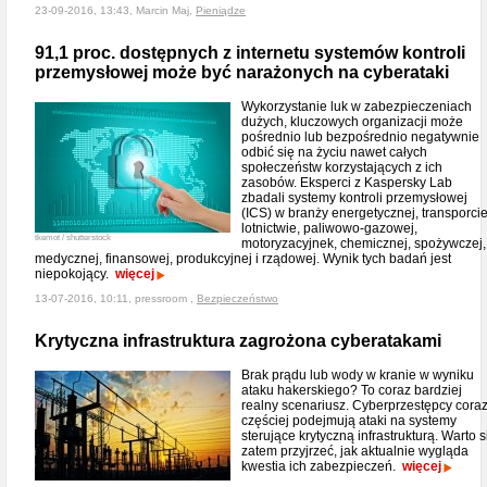
23-09-2016, 13:43, Marcin Maj,
Pieniądze
91,1 proc. dostępnych z internetu systemów kontroli
przemysłowej może być narażonych na cyberataki
Wykorzystanie luk w zabezpieczeniach
dużych, kluczowych organizacji może
pośrednio lub bezpośrednio negatywnie
odbić się na życiu nawet całych
społeczeństw korzystających z ich
zasobów. Eksperci z Kaspersky Lab
zbadali systemy kontroli przemysłowej
(ICS) w branży energetycznej, transporcie
lotnictwie, paliwowo-gazowej,
tkemot / shutterstock
motoryzacyjnek, chemicznej, spożywczej,
medycznej, finansowej, produkcyjnej i rządowej. Wynik tych badań jest
niepokojący.
więcej
13-07-2016, 10:11, pressroom ,
Bezpieczeństwo
Krytyczna infrastruktura zagrożona cyberatakami
Brak prądu lub wody w kranie w wyniku
ataku hakerskiego? To coraz bardziej
realny scenariusz. Cyberprzestępcy cora
częściej podejmują ataki na systemy
sterujące krytyczną infrastrukturą. Warto s
zatem przyjrzeć, jak aktualnie wygląda
kwestia ich zabezpieczeń.
więcej