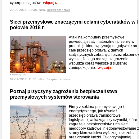
cyberprzestępców.
więcej
20-09-2018, 22:35, Nika,
Bezpieczeństwo
Sieci przemysłowe znaczącymi celami cyberataków w I
połowie 2018 r.
Ataki na komputery przemysłowe
powodują straty materialne i przerwy w
produkcji, które wpływają negatywnie na
całe przedsiębiorstwa. Z danych
statystycznych zebranych przez ekspertó
wynika, że tego rodzaju zagrożenie
wzbudza coraz większe (i słuszne)
zaniepokojenie.
więcej
Kaspersky Lab
07-09-2018, 11:35, Nika,
Bezpieczeństwo
Poznaj przyczyny zagrożenia bezpieczeństwa
przemysłowych systemów sterowania
Firmy z sektora przemysłowego i
energetycznego, jak również
przedsiębiorstwa transportowe i
logistyczne, wskazują trzy czynniki, które
zagrażają bezpieczeństwu ich sieci:
niedobory kadrowe, niedoinwestowanie 
strony kierownictwa wyższego szczebla
oraz czynnik ludzki. Tak przynajmniej