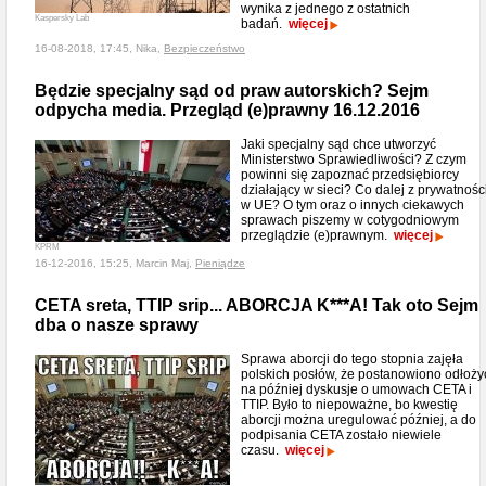
wynika z jednego z ostatnich
Kaspersky Lab
badań.
więcej
16-08-2018, 17:45, Nika,
Bezpieczeństwo
Będzie specjalny sąd od praw autorskich? Sejm
odpycha media. Przegląd (e)prawny 16.12.2016
Jaki specjalny sąd chce utworzyć
Ministerstwo Sprawiedliwości? Z czym
powinni się zapoznać przedsiębiorcy
działający w sieci? Co dalej z prywatnośc
w UE? O tym oraz o innych ciekawych
sprawach piszemy w cotygodniowym
przeglądzie (e)prawnym.
więcej
KPRM
16-12-2016, 15:25, Marcin Maj,
Pieniądze
CETA sreta, TTIP srip... ABORCJA K***A! Tak oto Sejm
dba o nasze sprawy
Sprawa aborcji do tego stopnia zajęła
polskich posłów, że postanowiono odłoży
na później dyskusje o umowach CETA i
TTIP. Było to niepoważne, bo kwestię
aborcji można uregulować później, a do
podpisania CETA zostało niewiele
czasu.
więcej