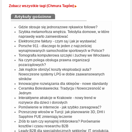
Zobacz wszystkie tagi (Chmura Tagów)
Artykuły gościnne
Gdzie stosuje się jednorazowe rękawice foliowe?
Szybka metamorfoza wnętrza. Tekstylia domowe, w które
naprawdę warto zainwestować
Elektroniczne faktury - czym są i jak je wystawiać
Porsche 911 - dlaczego to jeden z najcześciej
wynajmowanych samochodów sportowych w Polsce?
Tomografia komputerowa szczęki i żuchwy we Wrocławiu
Na czym polega obsługa prawna organizacji
pozarządowych?
Jak mądrze obniżyć koszty eksploatacji auta?
Nowoczesne systemy LPG w dobie zaawansowanych
silników
Innowacyjne rozwiązania dla sklepów - nowe standardy
Ceramika Bolesławiecka: Tradycja i Nowoczesność w
Jednym
Interaktywne atrakcje w Krakowie - nowy trend w
rozrywce dla dzieci i dorosłych
Pomówienie w internecie - jak szybko zareagować?
Przeszczep włosów w Turcji: jak planowanie 3D, DHI i
Sapphire FUE zmieniają leczenie
Zrób to sam czy wynajmij infobrokera? Porównanie
kosztów i czasu researchu B2B
Leady B2B dla specjalistycznych sektorów: IT, produkcja,