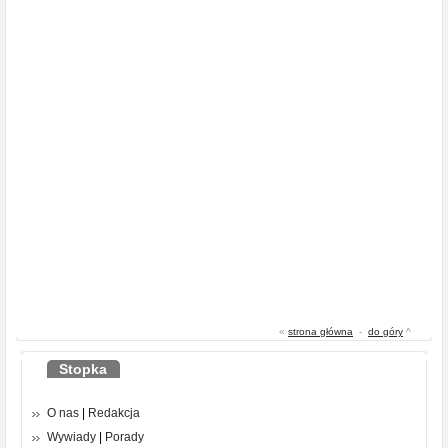
«
strona główna
-
do góry
^
Stopka
O nas
|
Redakcja
Wywiady
|
Porady