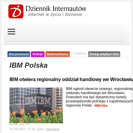
< reklama
the:protocol
Aukcje
Bukmacherzy
Dodaj artykuł / link
IBM Polska
IBM otwiera regionalny oddział handlowy we Wrocławi
IBM ogłosił otwarcie nowego, regionalne
oddziału handlowego we Wrocławiu.
Powodem ma być dynamiczny rozwój
przedsiębiorstw jednego z najsilniejszych
regionów Polski.
więcej
alui0000 / na lic. CC
31-03-2012, 17:24, paku,
Pieniądze