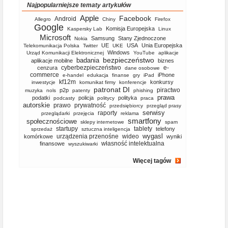
Najpopularniejsze tematy artykułów
Apple
Facebook
Android
Allegro
Chiny
Firefox
Google
Komisja Europejska
Kaspersky Lab
Linux
Microsoft
Samsung
Stany Zjednoczone
Nokia
UE
USA
Unia Europejska
Telekomunikacja Polska
Twitter
UKE
Windows
Urząd Komunikacji Elektronicznej
YouTube
aplikacje
bezpieczeństwo
badania
aplikacje mobilne
biznes
cyberbezpieczeństwo
e-
cenzura
dane osobowe
commerce
iPhone
e-handel
edukacja
finanse
gry
iPad
kf12m
konkursy
inwestycje
komunikat firmy
konferencje
patronat DI
piractwo
p2p
muzyka
nols
patenty
phishing
prawa
podatki
policja
polityka
podcasty
politycy
praca
autorskie
prawo
prywatność
przedsiębiorcy
przegląd prasy
serwisy
raporty
przeglądarki
przejęcia
reklama
smartfony
społecznościowe
sklepy internetowe
spam
startupy
tablety
telefony
sprzedaż
sztuczna inteligencja
wygasl
urządzenia przenośne
wideo
komórkowe
wyniki
własność intelektualna
finansowe
wyszukiwarki
Więcej tagów