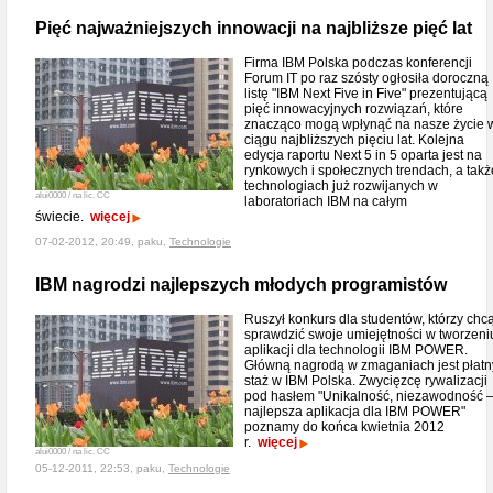
Pięć najważniejszych innowacji na najbliższe pięć lat
Firma IBM Polska podczas konferencji
Forum IT po raz szósty ogłosiła doroczną
listę "IBM Next Five in Five" prezentującą
pięć innowacyjnych rozwiązań, które
znacząco mogą wpłynąć na nasze życie 
ciągu najbliższych pięciu lat. Kolejna
edycja raportu Next 5 in 5 oparta jest na
rynkowych i społecznych trendach, a takż
technologiach już rozwijanych w
alui0000 / na lic. CC
laboratoriach IBM na całym
świecie.
więcej
07-02-2012, 20:49, paku,
Technologie
IBM nagrodzi najlepszych młodych programistów
Ruszył konkurs dla studentów, którzy chc
sprawdzić swoje umiejętności w tworzeni
aplikacji dla technologii IBM POWER.
Główną nagrodą w zmaganiach jest płatn
staż w IBM Polska. Zwycięzcę rywalizacji
pod hasłem "Unikalność, niezawodność 
najlepsza aplikacja dla IBM POWER"
poznamy do końca kwietnia 2012
r.
więcej
alui0000 / na lic. CC
05-12-2011, 22:53, paku,
Technologie