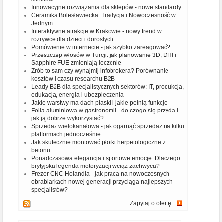
Innowacyjne rozwiązania dla sklepów - nowe standardy
Ceramika Bolesławiecka: Tradycja i Nowoczesność w
Jednym
Interaktywne atrakcje w Krakowie - nowy trend w
rozrywce dla dzieci i dorosłych
Pomówienie w internecie - jak szybko zareagować?
Przeszczep włosów w Turcji: jak planowanie 3D, DHI i
Sapphire FUE zmieniają leczenie
Zrób to sam czy wynajmij infobrokera? Porównanie
kosztów i czasu researchu B2B
Leady B2B dla specjalistycznych sektorów: IT, produkcja,
edukacja, energia i ubezpieczenia
Jakie warstwy ma dach płaski i jakie pełnią funkcje
Folia aluminiowa w gastronomii - do czego się przyda i
jak ją dobrze wykorzystać?
Sprzedaż wielokanałowa - jak ogarnąć sprzedaż na kilku
platformach jednocześnie
Jak skutecznie montować płotki herpetologiczne z
betonu
Ponadczasowa elegancja i sportowe emocje. Dlaczego
brytyjska legenda motoryzacji wciąż zachwyca?
Frezer CNC Holandia - jak praca na nowoczesnych
obrabiarkach nowej generacji przyciąga najlepszych
specjalistów?
Zapytaj o ofertę