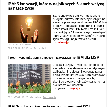
IBM: 5 innowacji, które w najbliższych 5 latach wpłyną
na nasze życie
Samochody bez paliwa, inteligentne
budynki, zdrowy internet czy inteligentne
systemy przeciwpowodziowe - IBM Polsk
podczas niedawnej konferencji Forum IT
przedstawił listę „IBM Next Five in Five”
prezentującą 5 innowacyjnych rozwiązań
które znacząco mogą wpłynąć na nasze
życie w ciągu najbliższych pięciu
lat.
więcej
©istockphoto.com/skodonnell
28-05-2010, 12:16, kg,
Technologie
Tivoli Foundations: nowe rozwiązanie IBM dla MSP
Zestaw narzędzi Tivoli Foundations do
zarządzania systemami informatycznymi,
aplikacjami i usługami wprowadza na
polski rynek IBM Polska. Oprogramowani
dostarczane w formie gotowych,
skonfigurowanych obrazów systemu ma
być proste we wdrożeniu i
utrzymaniu.
więcej
alui0000 / na lic. CC
02-11-2009, 12:25, Marcin Maj,
Technologie
IBM Polska: usługi związane z wymogami PCI