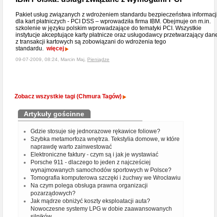
Pakiet usług związanych z wdrożeniem standardu bezpieczeństwa informacj
dla kart płatniczych - PCI DSS – wprowadziła firma IBM. Obejmuje on m.in.
szkolenie w języku polskim wprowadzające do tematyki PCI. Wszystkie
instytucje akceptujące karty płatnicze oraz usługodawcy przetwarzający dan
z transakcji kartowych są zobowiązani do wdrożenia tego
standardu.
więcej
09-07-2009, 08:24, Marcin Maj,
Pieniądze
Zobacz wszystkie tagi (Chmura Tagów)
Artykuły gościnne
Gdzie stosuje się jednorazowe rękawice foliowe?
Szybka metamorfoza wnętrza. Tekstylia domowe, w które
naprawdę warto zainwestować
Elektroniczne faktury - czym są i jak je wystawiać
Porsche 911 - dlaczego to jeden z najcześciej
wynajmowanych samochodów sportowych w Polsce?
Tomografia komputerowa szczęki i żuchwy we Wrocławiu
Na czym polega obsługa prawna organizacji
pozarządowych?
Jak mądrze obniżyć koszty eksploatacji auta?
Nowoczesne systemy LPG w dobie zaawansowanych
silników