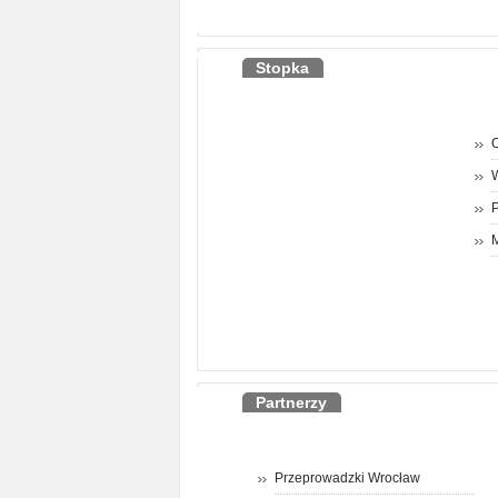
Stopka
O
P
M
Partnerzy
Przeprowadzki Wrocław