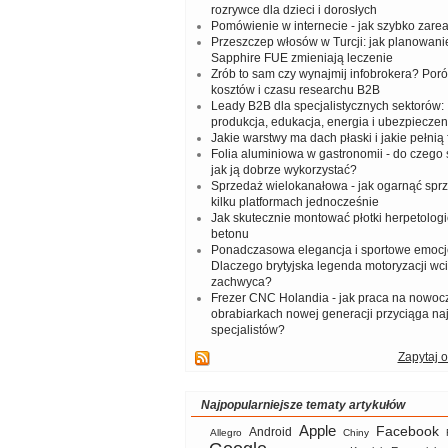
rozrywce dla dzieci i dorosłych
Pomówienie w internecie - jak szybko zar
Przeszczep włosów w Turcji: jak planowanie
Sapphire FUE zmieniają leczenie
Zrób to sam czy wynajmij infobrokera? Por
kosztów i czasu researchu B2B
Leady B2B dla specjalistycznych sektorów: I
produkcja, edukacja, energia i ubezpieczen
Jakie warstwy ma dach płaski i jakie pełnią 
Folia aluminiowa w gastronomii - do czego s
jak ją dobrze wykorzystać?
Sprzedaż wielokanałowa - jak ogarnąć spr
kilku platformach jednocześnie
Jak skutecznie montować płotki herpetologi
betonu
Ponadczasowa elegancja i sportowe emocj
Dlaczego brytyjska legenda motoryzacji wc
zachwyca?
Frezer CNC Holandia - jak praca na nowoc
obrabiarkach nowej generacji przyciąga na
specjalistów?
Zapytaj o
Najpopularniejsze tematy artykułów
Apple
Facebook
Android
Allegro
Chiny