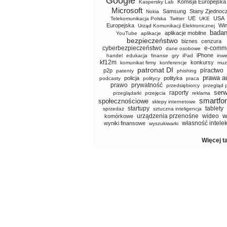
Google
Komisja Europejska
Kaspersky Lab
Microsoft
Samsung
Stany Zjednoc
Nokia
UE
USA
Telekomunikacja Polska
Twitter
UKE
Europejska
Wi
Urząd Komunikacji Elektronicznej
badan
aplikacje mobilne
YouTube
aplikacje
bezpieczeństwo
biznes
cenzura
cyberbezpieczeństwo
e-comm
dane osobowe
iPhone
handel
edukacja
finanse
gry
iPad
inwe
kf12m
konkursy
komunikat firmy
konferencje
muz
patronat DI
piractwo
p2p
patenty
phishing
prawa a
policja
polityka
podcasty
politycy
praca
prawo
prywatność
przedsiębiorcy
przegląd 
serw
raporty
przeglądarki
przejęcia
reklama
smartfo
społecznościowe
sklepy internetowe
startupy
tablety
sprzedaż
sztuczna inteligencja
w
urządzenia przenośne
wideo
komórkowe
własność intele
wyniki finansowe
wyszukiwarki
Więcej t