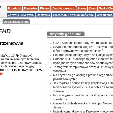
Poradniki
Pieniądze
Biznes
Bezpieczeństwo
Prawo
Dom
Nauka i T
Zdrowie i styl życia
Rozrywka
Pressroom i artykuły gościnne
Wydarzenia 
a
Dodaj artykuł / link
 FHD
Artykuły gościnne
rordzeniowym
Gdzie stosuje się jednorazowe rękawice fo
Szybka metamorfoza wnętrza. Tekstylia do
które naprawdę warto zainwestować
Elektroniczne faktury - czym są i jak je wys
diaPad 10 FHD ma być
Porsche 911 - dlaczego to jeden z najcześci
im multimedialnym tabletem,
ym w czterordzeniowy procesor
wynajmowanych samochodów sportowych 
 GHz, system operacyjny
Tomografia komputerowa szczęki i żuchwy
roid 4.0 i 10-calowy ekran IPS
Wrocławiu
j
Na czym polega obsługa prawna organizacj
pozarządowych?
Jak mądrze obniżyć koszty eksploatacji aut
Nowoczesne systemy LPG w dobie zaawa
silników
Innowacyjne rozwiązania dla sklepów - no
standardy
Ceramika Bolesławiecka: Tradycja i Nowo
Jednym
Interaktywne atrakcje w Krakowie - nowy tr