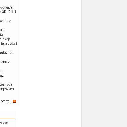
eagować?
 3D, DHI i
ównanie
T,
ia
funkcje
ię przyda i
zedaż na
czne z
e.
iąż
zesnych
jlepszych
 ofertę
Firefox