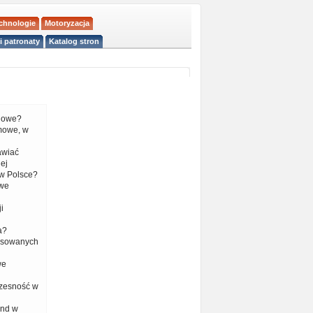
echnologie
Motoryzacja
i patronaty
Katalog stron
liowe?
mowe, w
tawiać
ej
w Polsce?
 we
i
a?
nsowanych
we
czesność w
end w