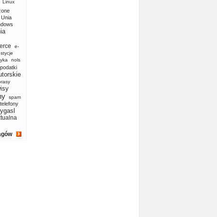
Linux
zone
Unia
ndows
ia
erce
e-
stycje
yka
nols
podatki
utorskie
prasy
isy
ny
spam
telefony
ygasl
ktualna
agów