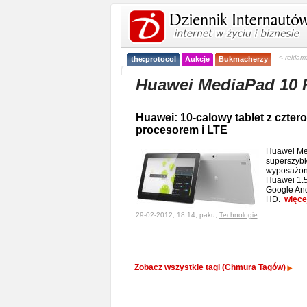
< reklam
the:protocol
Aukcje
Bukmacherzy
Huawei MediaPad 10
Huawei: 10-calowy tablet z czte
procesorem i LTE
Huawei Me
superszybk
wyposażon
Huawei 1.5
Google And
HD.
więce
29-02-2012, 18:14, paku,
Technologie
Zobacz wszystkie tagi (Chmura Tagów)