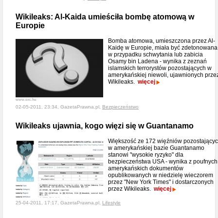
Wikileaks: Al-Kaida umieściła bombę atomową w
Europie
Bomba atomowa, umieszczona przez Al-
Kaidę w Europie, miała być zdetonowana
w przypadku schwytania lub zabicia
Osamy bin Ladena - wynika z zeznań
islamskich terrorystów pozostających w
amerykańskiej niewoli, ujawnionych prze
Wikileaks.
więcej
www.sxc.hu
02-05-2011, 23:34, GazetaPrawna.pl,
Bezpieczeństwo
Wikileaks ujawnia, kogo więzi się w Guantanamo
Większość ze 172 więźniów pozostający
w amerykańskiej bazie Guantanamo
stanowi "wysokie ryzyko" dla
bezpieczeństwa USA - wynika z poufnych
amerykańskich dokumentów
opublikowanych w niedzielę wieczorem
przez "New York Times" i dostarczonych
przez Wikileaks.
więcej
25-04-2011, 17:17, GazetaPrawna.pl,
Lifestyle