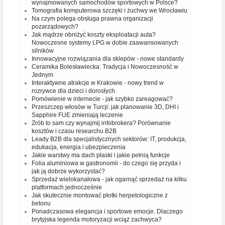
wynajmowanych samochodów sportowych w Polsce?
Tomografia komputerowa szczęki i żuchwy we Wrocławiu
Na czym polega obsługa prawna organizacji
pozarządowych?
Jak mądrze obniżyć koszty eksploatacji auta?
Nowoczesne systemy LPG w dobie zaawansowanych
silników
Innowacyjne rozwiązania dla sklepów - nowe standardy
Ceramika Bolesławiecka: Tradycja i Nowoczesność w
Jednym
Interaktywne atrakcje w Krakowie - nowy trend w
rozrywce dla dzieci i dorosłych
Pomówienie w internecie - jak szybko zareagować?
Przeszczep włosów w Turcji: jak planowanie 3D, DHI i
Sapphire FUE zmieniają leczenie
Zrób to sam czy wynajmij infobrokera? Porównanie
kosztów i czasu researchu B2B
Leady B2B dla specjalistycznych sektorów: IT, produkcja,
edukacja, energia i ubezpieczenia
Jakie warstwy ma dach płaski i jakie pełnią funkcje
Folia aluminiowa w gastronomii - do czego się przyda i
jak ją dobrze wykorzystać?
Sprzedaż wielokanałowa - jak ogarnąć sprzedaż na kilku
platformach jednocześnie
Jak skutecznie montować płotki herpetologiczne z
betonu
Ponadczasowa elegancja i sportowe emocje. Dlaczego
brytyjska legenda motoryzacji wciąż zachwyca?