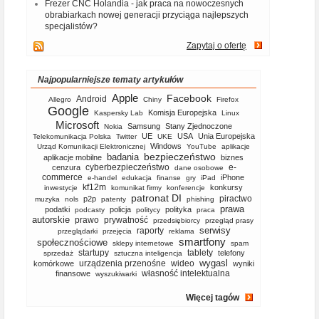
Frezer CNC Holandia - jak praca na nowoczesnych
obrabiarkach nowej generacji przyciąga najlepszych
specjalistów?
Zapytaj o ofertę
Najpopularniejsze tematy artykułów
Apple
Facebook
Android
Allegro
Chiny
Firefox
Google
Komisja Europejska
Kaspersky Lab
Linux
Microsoft
Samsung
Stany Zjednoczone
Nokia
UE
USA
Unia Europejska
Telekomunikacja Polska
Twitter
UKE
Windows
Urząd Komunikacji Elektronicznej
YouTube
aplikacje
bezpieczeństwo
badania
aplikacje mobilne
biznes
cyberbezpieczeństwo
e-
cenzura
dane osobowe
commerce
iPhone
e-handel
edukacja
finanse
gry
iPad
kf12m
konkursy
inwestycje
komunikat firmy
konferencje
patronat DI
piractwo
p2p
muzyka
nols
patenty
phishing
prawa
podatki
policja
polityka
podcasty
politycy
praca
autorskie
prawo
prywatność
przedsiębiorcy
przegląd prasy
serwisy
raporty
przeglądarki
przejęcia
reklama
smartfony
społecznościowe
sklepy internetowe
spam
startupy
tablety
telefony
sprzedaż
sztuczna inteligencja
wygasl
urządzenia przenośne
wideo
komórkowe
wyniki
własność intelektualna
finansowe
wyszukiwarki
Więcej tagów