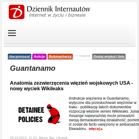
< reklama
the:protocol
Aukcje
Bukmacherzy
Dodaj artykuł / link
Guantanamo
Anatomia zezwierzęcenia więzień wojskowych USA -
nowy wyciek Wikileaks
Instrukcje więzienia w Guantanamo,
wytyczne dla przesłuchiwań więźniów w
Iraku - publikację takich dokumentów
rozpoczął właśnie serwis Wikileaks. Julia
Assange najwyraźniej może prowadzić
swoją demaskatorską działalność, pomi
iż został de facto uwięziony w ambasadzi
Ekwadoru.
więcej
26-10-2012, 12:22, Marcin Maj,
Lifestyle