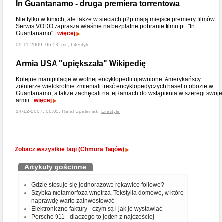
In Guantanamo - druga premiera torrentowa
Nie tylko w kinach, ale także w sieciach p2p mają miejsce premiery filmów.
Serwis VODO zaprasza właśnie na bezpłatne pobranie filmu pt. "In
Guantanamo".
więcej
09-11-2009, 06:58, mc,
Lifestyle
Armia USA "upiększała" Wikipedię
Kolejne manipulacje w wolnej encyklopedii ujawnione. Amerykańscy
żołnierze wielokrotnie zmieniali treść encyklopedyczych haseł o obozie w
Guantanamo, a także zachęcali na jej łamach do wstąpienia w szeregi swoje
armii.
więcej
14-12-2007, 00:05, Rafał Spaleniak,
Lifestyle
Zobacz wszystkie tagi (Chmura Tagów)
Artykuły gościnne
Gdzie stosuje się jednorazowe rękawice foliowe?
Szybka metamorfoza wnętrza. Tekstylia domowe, w które
naprawdę warto zainwestować
Elektroniczne faktury - czym są i jak je wystawiać
Porsche 911 - dlaczego to jeden z najcześciej