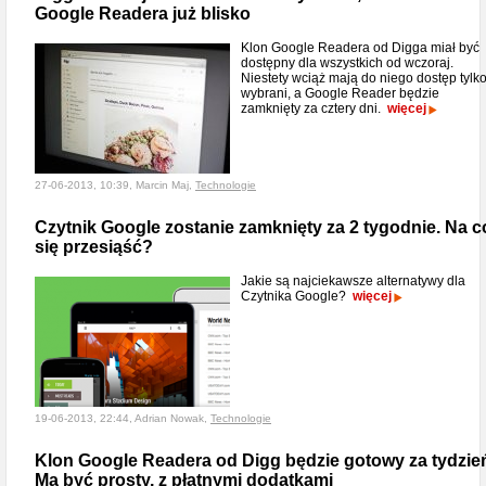
Google Readera już blisko
Klon Google Readera od Digga miał być
dostępny dla wszystkich od wczoraj.
Niestety wciąż mają do niego dostęp tylk
wybrani, a Google Reader będzie
zamknięty za cztery dni.
więcej
27-06-2013, 10:39, Marcin Maj,
Technologie
Czytnik Google zostanie zamknięty za 2 tygodnie. Na c
się przesiąść?
Jakie są najciekawsze alternatywy dla
Czytnika Google?
więcej
19-06-2013, 22:44, Adrian Nowak,
Technologie
Klon Google Readera od Digg będzie gotowy za tydzie
Ma być prosty, z płatnymi dodatkami