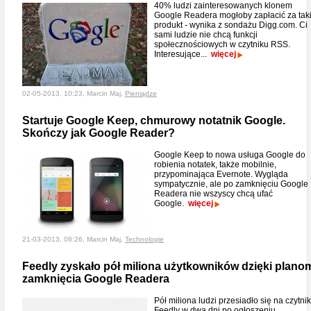
40% ludzi zainteresowanych klonem
Google Readera mogłoby zapłacić za tak
produkt - wynika z sondażu Digg.com. Ci
sami ludzie nie chcą funkcji
społecznościowych w czytniku RSS.
Interesujące...
więcej
02-05-2013, 10:23, Marcin Maj,
Pieniądze
Startuje Google Keep, chmurowy notatnik Google.
Skończy jak Google Reader?
Google Keep to nowa usługa Google do
robienia notatek, także mobilnie,
przypominająca Evernote. Wygląda
sympatycznie, ale po zamknięciu Google
Readera nie wszyscy chcą ufać
Google.
więcej
21-03-2013, 08:26, Marcin Maj,
Technologie
Feedly zyskało pół miliona użytkowników dzięki plano
zamknięcia Google Readera
Pół miliona ludzi przesiadło się na czytnik
Feedly w dwa dni po ogłoszeniu