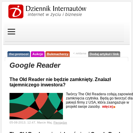
< reklama
the:protocol
Aukcje
Bukmacherzy
Dodaj artykuł / link
Google Reader
The Old Reader nie będzie zamknięty. Znalazł
tajemniczego inwestora?
Twórcy The Old Readera cofają zapowie
zamknięcia czytnika. Będą go tworzyć dla
jakiejś firmy z USA, która zaangażuje w
projekt swoje zasoby.
więcej
05-08-2013, 12:47, Marcin Maj,
Pieniądze