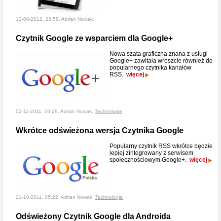
12-08-2012, 23:58, Adrian Nowak,
Czytnik Google ze wsparciem dla Google+
Nowa szata graficzna znana z usługi
Google+ zawitała wreszcie również do
popularnego czytnika kanałów
RSS.
więcej
02-11-2011, 10:28, Adrian Nowak,
Technologie
Wkrótce odświeżona wersja Czytnika Google
Popularny czytnik RSS wkrótce będzie
lepiej zintegrowany z serwisem
społecznościowym Google+.
więcej
21-10-2011, 05:22, Adrian Nowak,
Technologie
Odświeżony Czytnik Google dla Androida