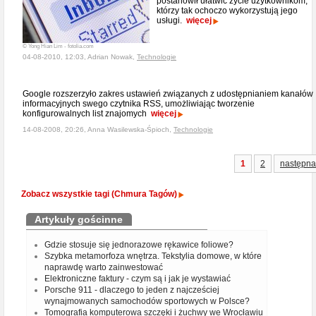
postanowił ułatwić życie użytkownikom,
którzy tak ochoczo wykorzystują jego
usługi.
więcej
© Yong Hian Lim - fotolia.com
04-08-2010, 12:03, Adrian Nowak,
Technologie
Google rozszerzyło zakres ustawień związanych z udostępnianiem kanałów
informacyjnych swego czytnika RSS, umożliwiając tworzenie
konfigurowalnych list znajomych
więcej
14-08-2008, 20:26, Anna Wasilewska-Śpioch,
Technologie
1
2
następna
Zobacz wszystkie tagi (Chmura Tagów)
Artykuły gościnne
Gdzie stosuje się jednorazowe rękawice foliowe?
Szybka metamorfoza wnętrza. Tekstylia domowe, w które
naprawdę warto zainwestować
Elektroniczne faktury - czym są i jak je wystawiać
Porsche 911 - dlaczego to jeden z najcześciej
wynajmowanych samochodów sportowych w Polsce?
Tomografia komputerowa szczęki i żuchwy we Wrocławiu