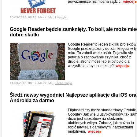
poważniejsze niż można sądzić.
więcej
15-03-2013, 08:18, Marcin Maj,
Lifestyle
Google Reader będzie zamknięty. To boli, ale może mie
dobre skutki
Google Reader to jeden z kilku projektów
Google przeznaczony do zamknięcia w t
roku. To zaboli wiele osób. Pojawiła się
petycja o zachowanie czytnika, choć z
drugiej strony może lepiej by było dla
wszystkich, aby on zniknął?
więcej
14-03-2013, 08:37, Marcin Maj,
Technologie
Śledź newsy wygodnie! Najlepsze aplikacje dla iOS ora
Androida za darmo
Flipboard czy może standardowy Czytnik
Google? Jak wielu użytkowników, tak sa
dużo jest sposobów na śledzenie
ulubionych witryn. Zobacz, jak można to
robić łatwiej, z darmowymi narzędziami
mobilnymi.
więcej