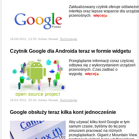
Zaktualizowany czytnik oferuje odświeżo
interfejs oraz lepsze wsparcie dla urządz
przenośnych.
więcej
18-08-2011, 13:35, Adrian Nowak,
Technologie
Czytnik Google dla Androida teraz w formie widgetu
Przeglądanie informacji coraz częściej
odbywa się z wykorzystaniem urządzeń
przenośnych. Czas zadbać o
wygodę.
więcej
19-02-2011, 20:34, Adrian Nowak,
Technologie
Google obsłuży teraz kilka kont jednocześnie
Aby używać kilku kont Google w tym
samym czasie, byliśmy do tej pory
zmuszeni pracować na różnych
przeglądarkach. Gigant z Mountain View