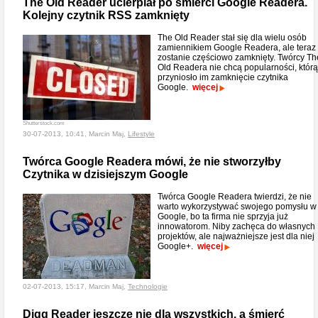
The Old Reader ucierpiał po śmierci Google Readera.
Kolejny czytnik RSS zamknięty
The Old Reader stał się dla wielu osób
zamiennikiem Google Readera, ale teraz
zostanie częściowo zamknięty. Twórcy Th
Old Readera nie chcą popularności, którą
przyniosło im zamknięcie czytnika
Google.
więcej
Shutterstock.com
30-07-2013, 10:41, Marcin Maj,
Lifestyle
Twórca Google Readera mówi, że nie stworzyłby
Czytnika w dzisiejszym Google
Twórca Google Readera twierdzi, że nie
warto wykorzystywać swojego pomysłu w
Google, bo ta firma nie sprzyja już
innowatorom. Niby zachęca do własnych
projektów, ale najważniejsze jest dla niej
Google+.
więcej
02-07-2013, 15:17, Marcin Maj,
Technologie
Digg Reader jeszcze nie dla wszystkich, a śmierć