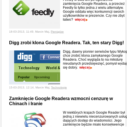
zamknięcia Google Readera, a przecież
Feedly to tylko jedna z wielu alternatyw.
Google oddała więc konkurencji swoich
użytkowników w prezencie. Czy nie zbyt
łatwo?
więcej
18-03-2013, 11:49, Marcin Maj,
Pieniądze
Digg zrobi klona Google Readera. Tak, ten stary Digg!
Digg, dawny pionier serwisów typu Wyko
chce zrobić klona zamykanego Google
Readera. Choć wygląda to na miksturę
nieudanych przedsięwzięć, pomysł wyda
się dobry.
więcej
15-03-2013, 12:14, Marcin Maj,
Technologie
Zamknięcie Google Readera wzmocni cenzurę w
Chinach i Iranie
W niektórych krajach Google Reader był
jedną z niewielu niecenzurowanych usłu
dających dostęp do wiadomości. Jego
zamknięcie będzie miało konsekwencje