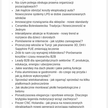
Na czym polega obsługa prawna organizacji
pozarządowych?
Jak mądrze obniżyć koszty eksploatacji auta?
Nowoczesne systemy LPG w dobie zaawansowanych
silników
Innowacyjne rozwiązania dla sklepów - nowe standardy
Ceramika Bolesławiecka: Tradycja i Nowoczesność w
Jednym
Interaktywne atrakcje w Krakowie - nowy trend w
rozrywce dla dzieci i dorosłych
Pomówienie w internecie - jak szybko zareagować?
Przeszczep włosów w Turcji: jak planowanie 3D, DHI i
Sapphire FUE zmieniają leczenie
Zrób to sam czy wynajmij infobrokera? Porównanie
kosztów i czasu researchu B2B
Leady B2B dla specjalistycznych sektorów: IT, produkcja,
edukacja, energia i ubezpieczenia
Jakie warstwy ma dach płaski i jakie pełnią funkcje
Folia aluminiowa w gastronomii - do czego się przyda i
jak ją dobrze wykorzystać?
Sprzedaż wielokanałowa - jak ogarnąć sprzedaż na kilku
platformach jednocześnie
Jak skutecznie montować płotki herpetologiczne z
betonu
Ponadczasowa elegancja i sportowe emocje. Dlaczego
brytyjska legenda motoryzacji wciąż zachwyca?
Frezer CNC Holandia - jak praca na nowoczesnych
obrabiarkach nowej generacji przyciąga najlepszych