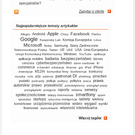
specjalistów?
Zapytaj o ofertę
Najpopularniejsze tematy artykułów
Apple
Facebook
Android
Allegro
Chiny
Firefox
Google
Komisja Europejska
Kaspersky Lab
Linux
Microsoft
Samsung
Stany Zjednoczone
Nokia
UE
USA
Unia Europejska
Telekomunikacja Polska
Twitter
UKE
Windows
Urząd Komunikacji Elektronicznej
YouTube
aplikacje
bezpieczeństwo
badania
aplikacje mobilne
biznes
cyberbezpieczeństwo
e-
cenzura
dane osobowe
commerce
iPhone
e-handel
edukacja
finanse
gry
iPad
kf12m
konkursy
inwestycje
komunikat firmy
konferencje
patronat DI
piractwo
p2p
muzyka
nols
patenty
phishing
prawa
podatki
policja
polityka
podcasty
politycy
praca
autorskie
prawo
prywatność
przedsiębiorcy
przegląd prasy
serwisy
raporty
przeglądarki
przejęcia
reklama
smartfony
społecznościowe
sklepy internetowe
spam
startupy
tablety
telefony
sprzedaż
sztuczna inteligencja
wygasl
urządzenia przenośne
wideo
komórkowe
wyniki
własność intelektualna
finansowe
wyszukiwarki
Więcej tagów