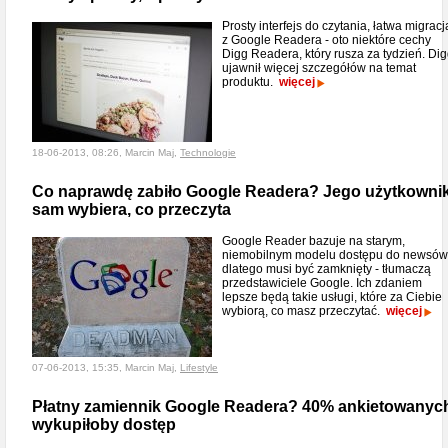
Prosty interfejs do czytania, łatwa migracj
z Google Readera - oto niektóre cechy
Digg Readera, który rusza za tydzień. Di
ujawnił więcej szczegółów na temat
produktu.
więcej
18-06-2013, 08:26, Marcin Maj,
Technologie
Co naprawdę zabiło Google Readera? Jego użytkowni
sam wybiera, co przeczyta
Google Reader bazuje na starym,
niemobilnym modelu dostępu do newsów 
dlatego musi być zamknięty - tłumaczą
przedstawiciele Google. Ich zdaniem
lepsze będą takie usługi, które za Ciebie
wybiorą, co masz przeczytać.
więcej
07-06-2013, 15:35, Marcin Maj,
Lifestyle
Płatny zamiennik Google Readera? 40% ankietowanyc
wykupiłoby dostęp