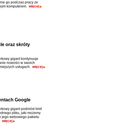
nie go podczas pracy ze
wym komputerem.
więcej
 oraz skróty
kowy gigant kontynuuje
nie nowości w swoich
niejszych usługach.
więcej
entach Google
kowy gigant podniósł limit
jednego pliku, jaki możemy
o jego webowego pakietu
.
więcej