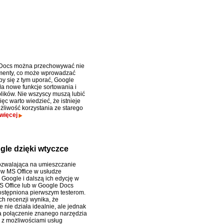
Docs można przechowywać nie
menty, co może wprowadzać
by się z tym uporać, Google
a nowe funkcje sortowania i
lików. Nie wszyscy muszą lubić
ęc warto wiedzieć, że istnieje
żliwość korzystania ze starego
więcej
gle dzięki wtyczce
ozwalająca na umieszczanie
w MS Office w usłudze
Google i dalszą ich edycję w
S Office lub w Google Docs
ostępniona pierwszym testerom.
ch recenzji wynika, że
 nie działa idealnie, ale jednak
 połączenie znanego narzędzia
) z możliwościami usług