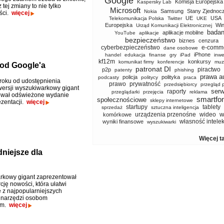
Google
Komisja Europejska
Kaspersky Lab
z tej zmiany to nie tylko
Microsoft
Samsung
Stany Zjednoc
Nokia
ści.
więcej
UE
USA
Telekomunikacja Polska
Twitter
UKE
Europejska
Wi
Urząd Komunikacji Elektronicznej
badan
aplikacje mobilne
YouTube
aplikacje
bezpieczeństwo
biznes
cenzura
cyberbezpieczeństwo
e-comm
dane osobowe
iPhone
handel
edukacja
finanse
gry
iPad
inwe
kf12m
konkursy
komunikat firmy
konferencje
muz
 od Google'a
patronat DI
piractwo
p2p
patenty
phishing
prawa a
policja
polityka
podcasty
politycy
praca
 roku od udostępnienia
prawo
prywatność
przedsiębiorcy
przegląd 
wersji wyszukiwarkowy gigant
serw
raporty
przeglądarki
przejęcia
reklama
ował odświeżone wydanie
smartfo
społecznościowe
sklepy internetowe
ezentacji.
więcej
startupy
tablety
sprzedaż
sztuczna inteligencja
w
urządzenia przenośne
wideo
komórkowe
własność intele
wyniki finansowe
wyszukiwarki
Więcej t
niejsze dla
rkowy gigant zaprezentował
cję nowości, która ułatwi
e z najpopularniejszych
narzędzi osobom
ym.
więcej