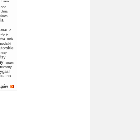
Linux
zone
Unia
ndows
ia
erce
e-
stycje
yka
nols
podatki
utorskie
prasy
isy
ny
spam
telefony
ygasl
ktualna
agów