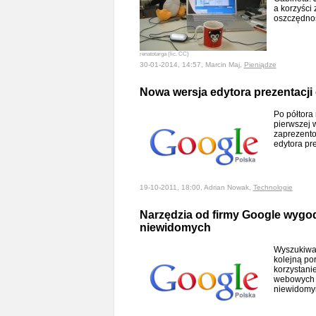
a korzyści 
oszczędno
renatotarga (lic. CC)
30-01-2014, 14:57, Marcin Maj,
Pieniądze
Nowa wersja edytora prezentacji
Po półtora
pierwszej 
zaprezent
edytora pr
19-10-2011, 18:00, Adrian Nowak,
Technologie
Narzędzia od firmy Google wygod
niewidomych
Wyszukiwa
kolejną por
korzystani
webowych 
niewidom