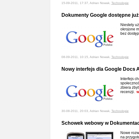
15-09-2011, 17:37, Adrian Nowak,
Technologie
Dokumenty Google dostępne już 
Niestety u
okrojone m
bez dostęp
08-09-2011, 10:15, Adrian Nowak,
Technologie
Nowy interfejs dla Google Docs 
Interfejs 
społecznoś
zbiera zby
recenzji.
w
30-08-2011, 20:03, Adrian Nowak,
Technologie
Schowek webowy w Dokumentach
Nowe rozw
na przygoto