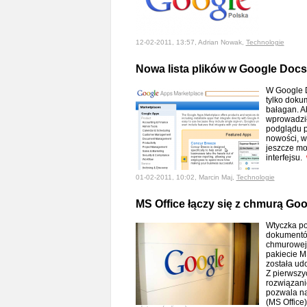
12-02-2011, 13:57, Adrian Nowak,
Technologie
Nowa lista plików w Google Docs
W Google 
tylko doku
bałagan. A
wprowadził
podglądu p
nowości, wi
jeszcze mo
interfejsu.
01-02-2011, 10:02, Marcin Maj,
Technologie
MS Office łączy się z chmurą Goo
Wtyczka p
dokumentó
chmurowej 
pakiecie M
została ud
Z pierwszy
rozwiązanie
pozwala na
(MS Office