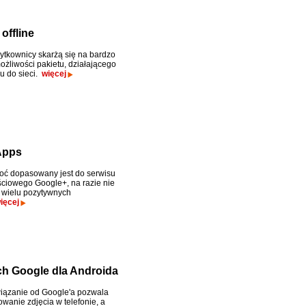
offline
żytkownicy skarżą się na bardzo
ożliwości pakietu, działającego
u do sieci.
więcej
Apps
choć dopasowany jest do serwisu
ciowego Google+, na razie nie
t wielu pozytywnych
ięcej
 Google dla Androida
iązanie od Google'a pozwala
wanie zdjęcia w telefonie, a