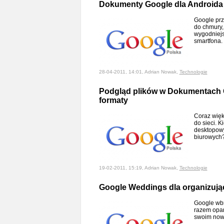
Dokumenty Google dla Android
Google prz
do chmury, 
wygodniejs
smartfona
28-04-2011, 14:01, Adrian Nowak,
Technologie
Podgląd plików w Dokumentach 
formaty
Coraz więk
do sieci. K
desktopow
biurowyc
19-02-2011, 15:19, Adrian Nowak,
Technologie
Google Weddings dla organizują
Google wb
razem opan
swoim now