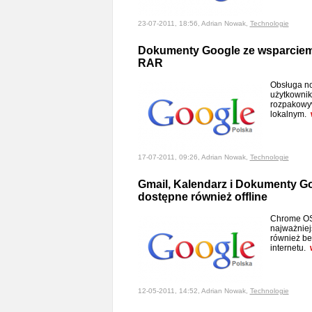
23-07-2011, 18:56, Adrian Nowak,
Technologie
Dokumenty Google ze wsparciem 
RAR
Obsługa n
użytkownik
rozpakowy
lokalnym.
17-07-2011, 09:26, Adrian Nowak,
Technologie
Gmail, Kalendarz i Dokumenty G
dostępne również offline
Chrome OS
najważniej
również be
internetu.
12-05-2011, 14:52, Adrian Nowak,
Technologie