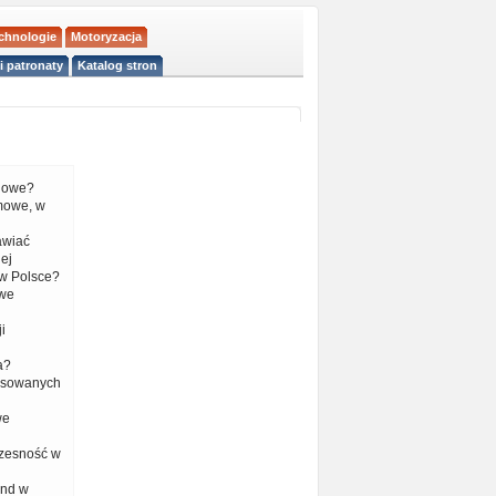
echnologie
Motoryzacja
i patronaty
Katalog stron
liowe?
mowe, w
tawiać
ej
w Polsce?
 we
i
a?
nsowanych
we
czesność w
end w