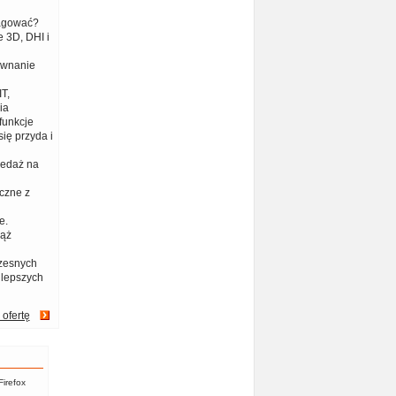
eagować?
 3D, DHI i
ównanie
T,
ia
funkcje
ię przyda i
zedaż na
czne z
e.
iąż
zesnych
jlepszych
 ofertę
Firefox