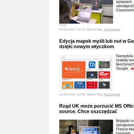
sprawach. 
udostępnić
Classroo
Google
07-05-2014, 12:01, Marcin Maj,
Technologie
Edycja mapek myśli lub nut w G
dzięki nowym wtyczkom
Narzędzia 
zyskały no
tworzonych
Google.
w
12-03-2014, 14:02, Marcin Maj,
Technologie
Rząd UK może porzucić MS Offic
source. Chce oszczędzać
Brytyjski r
oprogramow
Francis Ma
Gabinetu. 