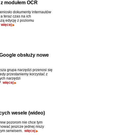
a z modułem OCR
eniosło dokumenty internautów
a teraz czas na ich
zą edycję z poziomu
.
więcej
Google obsłuży nowe
sza grupa narzędzi przenosi się
iedy przestaniemy korzystać z
ych narzędzi
h?
więcej
cych wesele (wideo)
rew pozorom nie chce tym
ować jeszcze jednej niszy
ym serwisem.
więcej