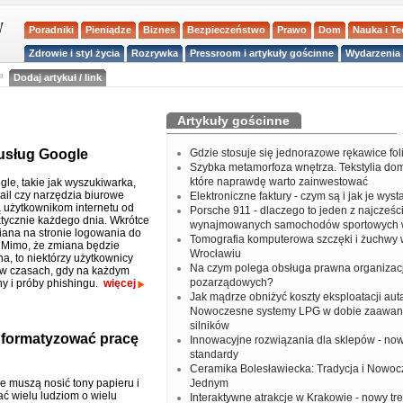
Poradniki
Pieniądze
Biznes
Bezpieczeństwo
Prawo
Dom
Nauka i T
Zdrowie i styl życia
Rozrywka
Pressroom i artykuły gościnne
Wydarzenia 
a
Dodaj artykuł / link
Artykuły gościnne
 usług Google
Gdzie stosuje się jednorazowe rękawice fo
Szybka metamorfoza wnętrza. Tekstylia do
które naprawdę warto zainwestować
gle, takie jak wyszukiwarka,
ail czy narzędzia biurowe
Elektroniczne faktury - czym są i jak je wys
 użytkownikom internetu od
Porsche 911 - dlaczego to jeden z najcześci
tycznie każdego dnia. Wkrótce
wynajmowanych samochodów sportowych 
iana na stronie logowania do
Tomografia komputerowa szczęki i żuchwy
. Mimo, że zmiana będzie
Wrocławiu
a, to niektórzy użytkownicy
Na czym polega obsługa prawna organizacj
 w czasach, gdy na każdym
pozarządowych?
ny i próby phishingu.
więcej
Jak mądrze obniżyć koszty eksploatacji aut
Nowoczesne systemy LPG w dobie zaawa
silników
nformatyzować pracę
Innowacyjne rozwiązania dla sklepów - no
standardy
Ceramika Bolesławiecka: Tradycja i Nowo
e muszą nosić tony papieru i
Jednym
ć wielu ludziom o wielu
Interaktywne atrakcje w Krakowie - nowy tr