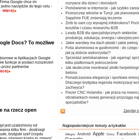
Firma Google chce im
rozrywce dla dzieci i dorosłych
 jedno narzędzie do tego celu -
Pomówienie w internecie - jak szybko zar
m.
więcej
Przeszczep włosów w Turcji: jak planowanie
Sapphire FUE zmieniają leczenie
Zrób to sam czy wynajmij infobrokera? Por
kosztów i czasu researchu B2B
Leady B2B dla specjalistycznych sektorów: I
produkcja, edukacja, energia i ubezpieczen
oogle Docs? To możliwe
Jakie warstwy ma dach płaski i jakie pełnią 
Folia aluminiowa w gastronomii - do czego s
jak ją dobrze wykorzystać?
Sprzedaż wielokanałowa - jak ogarnąć spr
biurowe w Aplikacjach Google
we funkcje w postaci rozszerzeń
kilku platformach jednocześnie
 przez partnerów
Jak skutecznie montować płotki herpetologi
ięcej
betonu
Ponadczasowa elegancja i sportowe emocj
Dlaczego brytyjska legenda motoryzacji wc
zachwyca?
Frezer CNC Holandia - jak praca na nowoc
obrabiarkach nowej generacji przyciąga na
specjalistów?
e na rzecz open
Zapytaj o
ząd jest uzależniony od
Najpopularniejsze tematy artykułów
ania kilku firm - dostrzegł
Apple
Facebook
ude, brytyjski szef Urzędu
Android
Allegro
Chiny
Jego zdaniem trzeba to zmienić,