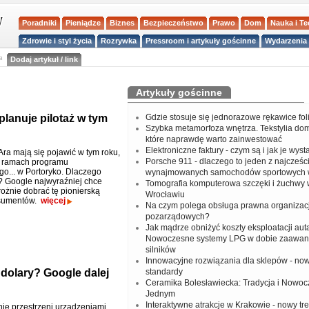
Poradniki
Pieniądze
Biznes
Bezpieczeństwo
Prawo
Dom
Nauka i T
Zdrowie i styl życia
Rozrywka
Pressroom i artykuły gościnne
Wydarzenia 
a
Dodaj artykuł / link
Artykuły gościnne
planuje pilotaż w tym
Gdzie stosuje się jednorazowe rękawice fo
Szybka metamorfoza wnętrza. Tekstylia do
które naprawdę warto zainwestować
Elektroniczne faktury - czym są i jak je wys
Ara mają się pojawić w tym roku,
Porsche 911 - dlaczego to jeden z najcześci
w ramach programu
go... w Portoryko. Dlaczego
wynajmowanych samochodów sportowych 
? Google najwyraźniej chce
Tomografia komputerowa szczęki i żuchwy
rożnie dobrać tę pionierską
Wrocławiu
sumentów.
więcej
Na czym polega obsługa prawna organizacj
pozarządowych?
Jak mądrze obniżyć koszty eksploatacji aut
Nowoczesne systemy LPG w dobie zaawa
silników
Innowacyjne rozwiązania dla sklepów - no
dolary? Google dalej
standardy
Ceramika Bolesławiecka: Tradycja i Nowo
Jednym
Interaktywne atrakcje w Krakowie - nowy tr
ie przestrzeni urządzeniami