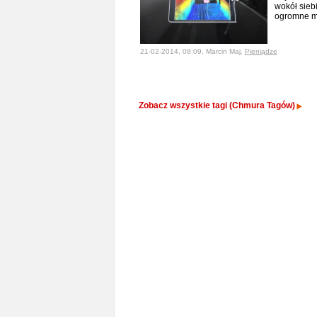
wokół siebi
ogromne m
21-02-2014, 08:09, Marcin Maj,
Pieniądze
Zobacz wszystkie tagi (Chmura Tagów)