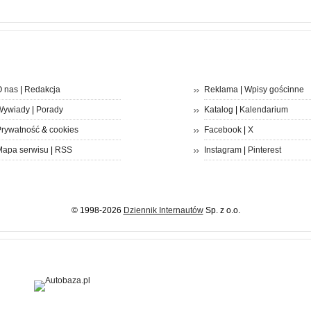
 nas
|
Redakcja
Reklama
|
Wpisy gościnne
Wywiady
|
Porady
Katalog
|
Kalendarium
rywatność
&
cookies
Facebook
|
X
apa serwisu
|
RSS
Instagram
|
Pinterest
© 1998-2026
Dziennik Internautów
Sp. z o.o.