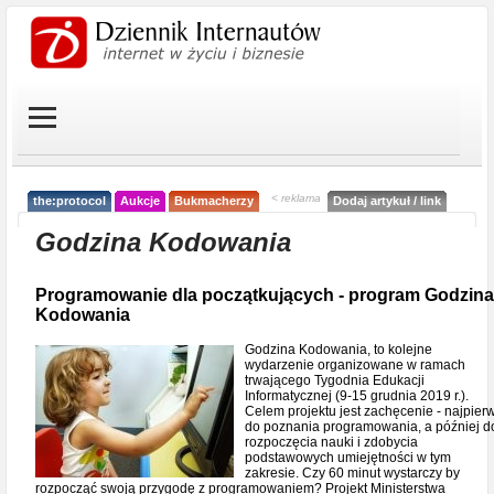
< reklama
the:protocol
Aukcje
Bukmacherzy
Dodaj artykuł / link
Godzina Kodowania
Programowanie dla początkujących - program Godzina
Kodowania
Godzina Kodowania, to kolejne
wydarzenie organizowane w ramach
trwającego Tygodnia Edukacji
Informatycznej (9-15 grudnia 2019 r.).
Celem projektu jest zachęcenie - najpier
do poznania programowania, a później d
rozpoczęcia nauki i zdobycia
podstawowych umiejętności w tym
zakresie. Czy 60 minut wystarczy by
rozpocząć swoją przygodę z programowaniem? Projekt Ministerstwa