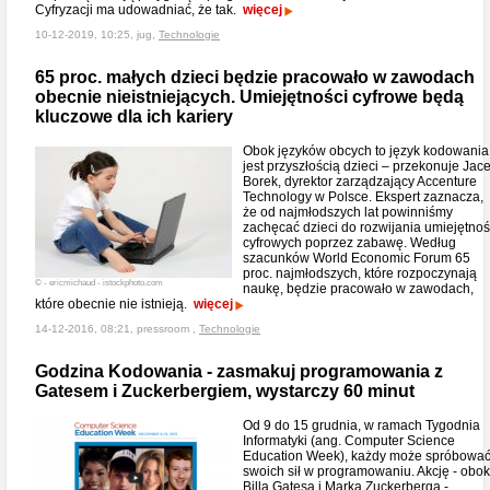
Cyfryzacji ma udowadniać, że tak.
więcej
10-12-2019, 10:25, jug,
Technologie
65 proc. małych dzieci będzie pracowało w zawodach
obecnie nieistniejących. Umiejętności cyfrowe będą
kluczowe dla ich kariery
Obok języków obcych to język kodowania
jest przyszłością dzieci – przekonuje Jac
Borek, dyrektor zarządzający Accenture
Technology w Polsce. Ekspert zaznacza,
że od najmłodszych lat powinniśmy
zachęcać dzieci do rozwijania umiejętnoś
cyfrowych poprzez zabawę. Według
szacunków World Economic Forum 65
proc. najmłodszych, które rozpoczynają
© - ericmichaud - istockphoto.com
naukę, będzie pracowało w zawodach,
które obecnie nie istnieją.
więcej
14-12-2016, 08:21, pressroom ,
Technologie
Godzina Kodowania - zasmakuj programowania z
Gatesem i Zuckerbergiem, wystarczy 60 minut
Od 9 do 15 grudnia, w ramach Tygodnia
Informatyki (ang. Computer Science
Education Week), każdy może spróbowa
swoich sił w programowaniu. Akcję - obok
Billa Gatesa i Marka Zuckerberga -