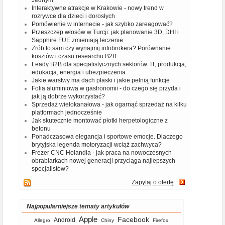
Jednym
Interaktywne atrakcje w Krakowie - nowy trend w
rozrywce dla dzieci i dorosłych
Pomówienie w internecie - jak szybko zareagować?
Przeszczep włosów w Turcji: jak planowanie 3D, DHI i
Sapphire FUE zmieniają leczenie
Zrób to sam czy wynajmij infobrokera? Porównanie
kosztów i czasu researchu B2B
Leady B2B dla specjalistycznych sektorów: IT, produkcja,
edukacja, energia i ubezpieczenia
Jakie warstwy ma dach płaski i jakie pełnią funkcje
Folia aluminiowa w gastronomii - do czego się przyda i
jak ją dobrze wykorzystać?
Sprzedaż wielokanałowa - jak ogarnąć sprzedaż na kilku
platformach jednocześnie
Jak skutecznie montować płotki herpetologiczne z
betonu
Ponadczasowa elegancja i sportowe emocje. Dlaczego
brytyjska legenda motoryzacji wciąż zachwyca?
Frezer CNC Holandia - jak praca na nowoczesnych
obrabiarkach nowej generacji przyciąga najlepszych
specjalistów?
Zapytaj o ofertę
Najpopularniejsze tematy artykułów
Apple
Facebook
Android
Allegro
Chiny
Firefox