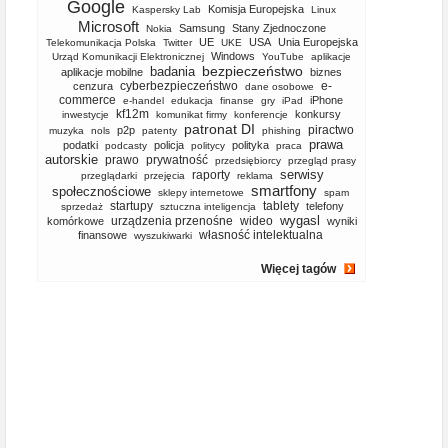
Google
Komisja Europejska
Kaspersky Lab
Linux
Microsoft
Samsung
Stany Zjednoczone
Nokia
UE
USA
Unia Europejska
Telekomunikacja Polska
Twitter
UKE
Windows
Urząd Komunikacji Elektronicznej
YouTube
aplikacje
bezpieczeństwo
badania
aplikacje mobilne
biznes
cyberbezpieczeństwo
e-
cenzura
dane osobowe
commerce
iPhone
e-handel
edukacja
finanse
gry
iPad
kf12m
konkursy
inwestycje
komunikat firmy
konferencje
patronat DI
piractwo
p2p
muzyka
nols
patenty
phishing
prawa
podatki
policja
polityka
podcasty
politycy
praca
autorskie
prawo
prywatność
przedsiębiorcy
przegląd prasy
serwisy
raporty
przeglądarki
przejęcia
reklama
smartfony
społecznościowe
sklepy internetowe
spam
startupy
tablety
telefony
sprzedaż
sztuczna inteligencja
wygasl
urządzenia przenośne
wideo
komórkowe
wyniki
własność intelektualna
finansowe
wyszukiwarki
Więcej tagów