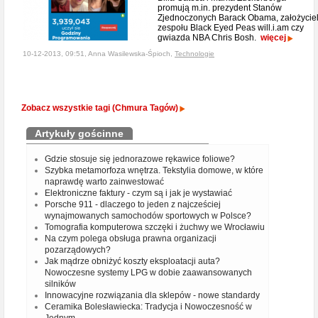
promują m.in. prezydent Stanów
Zjednoczonych Barack Obama, założycie
zespołu Black Eyed Peas will.i.am czy
gwiazda NBA Chris Bosh.
więcej
10-12-2013, 09:51, Anna Wasilewska-Śpioch,
Technologie
Zobacz wszystkie tagi (Chmura Tagów)
Artykuły gościnne
Gdzie stosuje się jednorazowe rękawice foliowe?
Szybka metamorfoza wnętrza. Tekstylia domowe, w które
naprawdę warto zainwestować
Elektroniczne faktury - czym są i jak je wystawiać
Porsche 911 - dlaczego to jeden z najcześciej
wynajmowanych samochodów sportowych w Polsce?
Tomografia komputerowa szczęki i żuchwy we Wrocławiu
Na czym polega obsługa prawna organizacji
pozarządowych?
Jak mądrze obniżyć koszty eksploatacji auta?
Nowoczesne systemy LPG w dobie zaawansowanych
silników
Innowacyjne rozwiązania dla sklepów - nowe standardy
Ceramika Bolesławiecka: Tradycja i Nowoczesność w