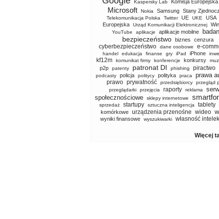
Google
Komisja Europejska
Kaspersky Lab
Microsoft
Samsung
Stany Zjednoc
Nokia
UE
USA
Telekomunikacja Polska
Twitter
UKE
Europejska
Wi
Urząd Komunikacji Elektronicznej
badan
aplikacje mobilne
YouTube
aplikacje
bezpieczeństwo
biznes
cenzura
cyberbezpieczeństwo
e-comm
dane osobowe
iPhone
handel
edukacja
finanse
gry
iPad
inwe
kf12m
konkursy
komunikat firmy
konferencje
muz
patronat DI
piractwo
p2p
patenty
phishing
prawa a
policja
polityka
podcasty
politycy
praca
prawo
prywatność
przedsiębiorcy
przegląd 
serw
raporty
przeglądarki
przejęcia
reklama
smartfo
społecznościowe
sklepy internetowe
startupy
tablety
sprzedaż
sztuczna inteligencja
w
urządzenia przenośne
wideo
komórkowe
własność intele
wyniki finansowe
wyszukiwarki
Więcej t