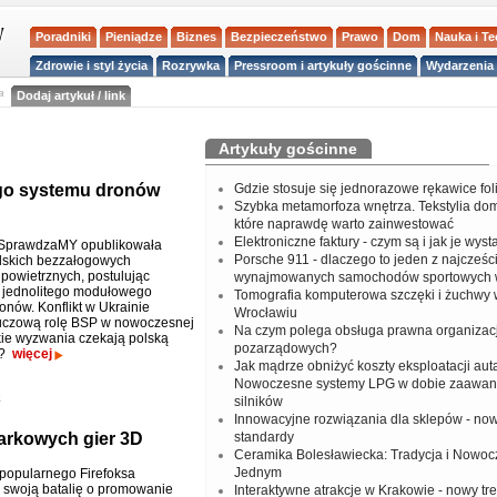
Poradniki
Pieniądze
Biznes
Bezpieczeństwo
Prawo
Dom
Nauka i T
Zdrowie i styl życia
Rozrywka
Pressroom i artykuły gościnne
Wydarzenia 
a
Dodaj artykuł / link
Artykuły gościnne
ego systemu dronów
Gdzie stosuje się jednorazowe rękawice fo
Szybka metamorfoza wnętrza. Tekstylia do
które naprawdę warto zainwestować
Elektroniczne faktury - czym są i jak je wys
a SprawdzaMY opublikowała
Porsche 911 - dlaczego to jeden z najcześci
olskich bezzałogowych
powietrznych, postulując
wynajmowanych samochodów sportowych 
 jednolitego modułowego
Tomografia komputerowa szczęki i żuchwy
onów. Konflikt w Ukrainie
Wrocławiu
uczową rolę BSP w nowoczesnej
Na czym polega obsługa prawna organizacj
kie wyzwania czekają polską
pozarządowych?
ć?
więcej
Jak mądrze obniżyć koszty eksploatacji aut
Nowoczesne systemy LPG w dobie zaawa
o
silników
Innowacyjne rozwiązania dla sklepów - no
darkowych gier 3D
standardy
Ceramika Bolesławiecka: Tradycja i Nowo
Jednym
popularnego Firefoksa
 swoją batalię o promowanie
Interaktywne atrakcje w Krakowie - nowy tr