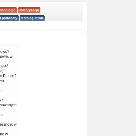
echnologie
Motoryzacja
i patronaty
Katalog stron
liowe?
mowe, w
tawiać
ej
w Polsce?
 we
i
a?
nsowanych
we
czesność w
end w