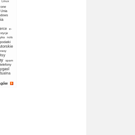
Linux
zone
Unia
ndows
ia
erce
e-
stycje
yka
nols
podatki
utorskie
prasy
isy
ny
spam
telefony
ygasl
ktualna
agów