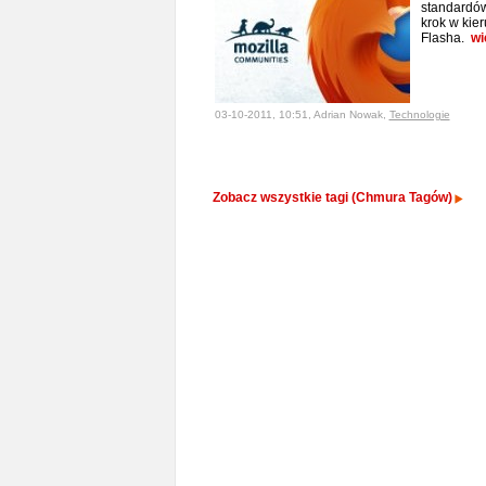
standardów
krok w kier
Flasha.
wi
03-10-2011, 10:51, Adrian Nowak,
Technologie
Zobacz wszystkie tagi (Chmura Tagów)