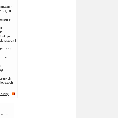
eagować?
 3D, DHI i
ównanie
T,
ia
funkcje
ię przyda i
zedaż na
czne z
e.
iąż
zesnych
jlepszych
 ofertę
Firefox