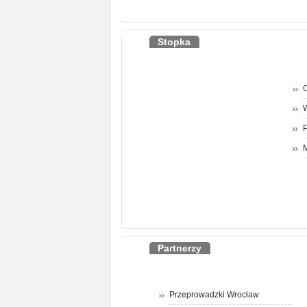
Stopka
O
P
M
Partnerzy
Przeprowadzki Wrocław