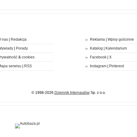
 nas
|
Redakcja
Reklama
|
Wpisy gościnne
Wywiady
|
Porady
Katalog
|
Kalendarium
rywatność
&
cookies
Facebook
|
X
apa serwisu
|
RSS
Instagram
|
Pinterest
© 1998-2026
Dziennik Internautów
Sp. z o.o.