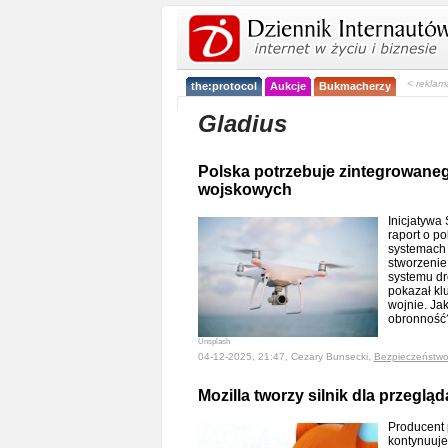
< reklam
the:protocol
Aukcje
Bukmacherzy
Gladius
Polska potrzebuje zintegrowan
wojskowych
Inicjatyw
raport o p
systemach 
stworzenie
systemu dr
pokazał kl
wojnie. Ja
obronnoś
Unsplash
04-12-2025, 21:47, Cezary Bunsecki,
Bezpieczeństw
Mozilla tworzy silnik dla przeglą
Producent 
kontynuuje