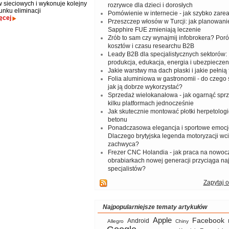
 sieciowych i wykonuje kolejny
rozrywce dla dzieci i dorosłych
unku eliminacji
Pomówienie w internecie - jak szybko zar
ęcej
Przeszczep włosów w Turcji: jak planowanie
Sapphire FUE zmieniają leczenie
Zrób to sam czy wynajmij infobrokera? Por
kosztów i czasu researchu B2B
Leady B2B dla specjalistycznych sektorów: I
produkcja, edukacja, energia i ubezpieczen
Jakie warstwy ma dach płaski i jakie pełnią 
Folia aluminiowa w gastronomii - do czego s
jak ją dobrze wykorzystać?
Sprzedaż wielokanałowa - jak ogarnąć spr
kilku platformach jednocześnie
Jak skutecznie montować płotki herpetologi
betonu
Ponadczasowa elegancja i sportowe emocj
Dlaczego brytyjska legenda motoryzacji wc
zachwyca?
Frezer CNC Holandia - jak praca na nowoc
obrabiarkach nowej generacji przyciąga na
specjalistów?
Zapytaj o
Najpopularniejsze tematy artykułów
Apple
Facebook
Android
Allegro
Chiny