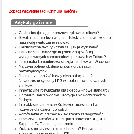
Zobacz wszystkie tagi (Chmura Tagów)
Artykuły gościnne
Gdzie stosuje się jednorazowe rękawice foliowe?
Szybka metamorfoza wnętrza. Tekstylia domowe, w które
naprawdę warto zainwestować
Elektroniczne faktury - czym są i jak je wystawiać
Porsche 911 - dlaczego to jeden z najcześciej
wynajmowanych samochodów sportowych w Polsce?
Tomografia komputerowa szczęki i żuchwy we Wrocławiu
Na czym polega obsługa prawna organizacji
pozarządowych?
Jak mądrze obniżyć koszty eksploatacji auta?
Nowoczesne systemy LPG w dobie zaawansowanych
silników
Innowacyjne rozwiązania dla sklepów - nowe standardy
Ceramika Bolesławiecka: Tradycja i Nowoczesność w
Jednym
Interaktywne atrakcje w Krakowie - nowy trend w
rozrywce dla dzieci i dorosłych
Pomówienie w internecie - jak szybko zareagować?
Przeszczep włosów w Turcji: jak planowanie 3D, DHI i
Sapphire FUE zmieniają leczenie
Zrób to sam czy wynajmij infobrokera? Porównanie
kosztów i czasu researchu B2B