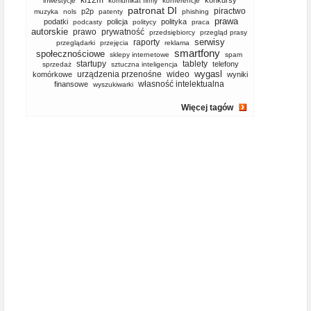
kf12m
konkursy
inwestycje
komunikat firmy
konferencje
patronat DI
piractwo
p2p
muzyka
nols
patenty
phishing
prawa
podatki
policja
polityka
podcasty
politycy
praca
autorskie
prawo
prywatność
przedsiębiorcy
przegląd prasy
serwisy
raporty
przeglądarki
przejęcia
reklama
smartfony
społecznościowe
sklepy internetowe
spam
startupy
tablety
telefony
sprzedaż
sztuczna inteligencja
wygasl
urządzenia przenośne
wideo
komórkowe
wyniki
własność intelektualna
finansowe
wyszukiwarki
Więcej tagów