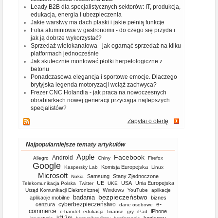
Leady B2B dla specjalistycznych sektorów: IT, produkcja,
edukacja, energia i ubezpieczenia
Jakie warstwy ma dach płaski i jakie pełnią funkcje
Folia aluminiowa w gastronomii - do czego się przyda i
jak ją dobrze wykorzystać?
Sprzedaż wielokanałowa - jak ogarnąć sprzedaż na kilku
platformach jednocześnie
Jak skutecznie montować płotki herpetologiczne z
betonu
Ponadczasowa elegancja i sportowe emocje. Dlaczego
brytyjska legenda motoryzacji wciąż zachwyca?
Frezer CNC Holandia - jak praca na nowoczesnych
obrabiarkach nowej generacji przyciąga najlepszych
specjalistów?
Zapytaj o ofertę
Najpopularniejsze tematy artykułów
Apple
Facebook
Android
Allegro
Chiny
Firefox
Google
Komisja Europejska
Kaspersky Lab
Linux
Microsoft
Samsung
Stany Zjednoczone
Nokia
UE
USA
Unia Europejska
Telekomunikacja Polska
Twitter
UKE
Windows
Urząd Komunikacji Elektronicznej
YouTube
aplikacje
bezpieczeństwo
badania
aplikacje mobilne
biznes
cyberbezpieczeństwo
e-
cenzura
dane osobowe
commerce
iPhone
e-handel
edukacja
finanse
gry
iPad