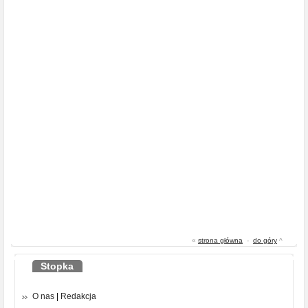
«
strona główna
-
do góry
^
Stopka
O nas
|
Redakcja