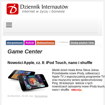
< reklama
the:protocol
Aukcje
Bukmacherzy
Dodaj artykuł / link
Game Center
Nowości Apple, cz. II: iPod Touch, nano i shuffle
Wielki dzień miała firma Steva Jobsa.
Przedstawiła nowe iPody, odtwarzacz
Apple TV z wypożyczalnią programów TV
oraz muzyczny serwis społecznościowy
Ping. W kolejnym tekście o tych
nowościach opisujemy nowe iPody touch
nano i shuffle.
więcej
02-09-2010, 10:30, mm,
Technologie