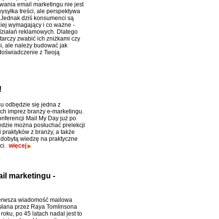
wania email marketingu nie jest
ysyłka treści, ale perspektywa
 Jednak dziś konsumenci są
iej wymagający i co ważne -
ziałań reklamowych. Dlatego
tarczy zwabić ich zniżkami czy
, ale należy budować jak
doświadczenie z Twoją
!
u odbędzie się jedna z
ch imprez branży e-marketingu.
nferencji Mail My Day już po
będzie można posłuchać prelekcji
 praktyków z branży, a także
zdobytą wiedzę na praktyczne
ci.
więcej
e
il marketingu -
ierwsza wiadomość mailowa
słana przez Raya Tomlinsona
roku, po 45 latach nadal jest to