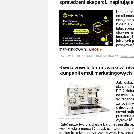
sprawdzeni eksperci, inspirujące
Po raz czw
email mark
odbędzie s
kwietnia 2
latach pop
głównej mi
tematom, kt
jak z tych 
potęgować 
marketingowych.
więcej
15-03-2016, 06:41, PATRONAT MEDIALNY,
Kalendar
6 wskazówek, które zwiększą otw
kampanii email marketingowych
Jaki wskaź
dla e-mail
ROI? Natur
na myśl - 
skutecznoś
zwrot z inw
subskryben
nawet najb
przekonają
Goritza/Shutterstock.com
wysokość w
Rate) może być dla Ciebie barometrem dla prz
wskazówki pomogą Ci uzyskać otwieralność 
poziomie, a tym samym zwiększyć ich szansę