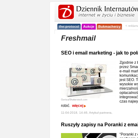
< reklam
the:protocol
Aukcje
Bukmacherzy
Freshmail
SEO i email marketing - jak to po
Zgodnie z
przez Smar
e-mail mar
komunikacj
jest SEO. T
wysokie ws
mierzalnoś
opłacalność
integrować
Goritza/Shutterstock.com
czas najwyż
robić.
więcej
11-04-2018, 14:46, Artykuł partnera,
Ruszyły zapisy na Poranki z ema
“Poranki z