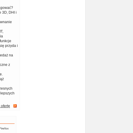
eagować?
 3D, DHI i
ównanie
T,
ia
funkcje
ię przyda i
zedaż na
czne z
e.
iąż
zesnych
jlepszych
 ofertę
Firefox