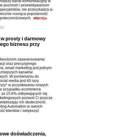
niejszy kanał komunikacyjny w
ew pozorom i przewidywaniom
 specjalistów, nie przeszkadza w
wicznie rosnąca popularność
społecznościowych.
więcej
ium
 w prosty i darmowy
ego biznesu przy
żliwościom zaawansowanej
acji oraz precyzyjnego
ia, email marketing jest jednym
czniejszych kanałów
wych. W porównaniu do
cial media jest 40 razy
jszy* w pozyskiwaniu nowych
a w przypadku ecommerce
 za 15.6% odbywających się
rketingowych pozwoli Ci jeszcze
zwiększając ich skuteczność.
ting Automation w swoich
ść klientów i zwiększyć
dowe doświadczenia,