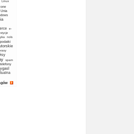
Linux
zone
Unia
ndows
ia
erce
e-
stycje
yka
nols
podatki
utorskie
prasy
isy
ny
spam
telefony
ygasl
ktualna
agów