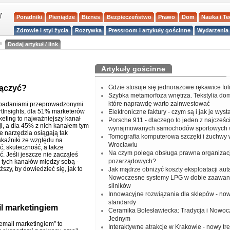
Poradniki
Pieniądze
Biznes
Bezpieczeństwo
Prawo
Dom
Nauka i T
Zdrowie i styl życia
Rozrywka
Pressroom i artykuły gościnne
Wydarzenia 
a
Dodaj artykuł / link
Artykuły gościnne
łączyć?
Gdzie stosuje się jednorazowe rękawice fo
Szybka metamorfoza wnętrza. Tekstylia do
które naprawdę warto zainwestować
 badaniami przeprowadzonymi
tInsights, dla 51% marketerów
Elektroniczne faktury - czym są i jak je wys
keting to najważniejszy kanał
Porsche 911 - dlaczego to jeden z najcześci
i, a dla 45% z nich kanałem tym
wynajmowanych samochodów sportowych 
e narzędzia osiągają tak
Tomografia komputerowa szczęki i żuchwy
kaźniki ze względu na
Wrocławiu
ć, skuteczność, a także
Na czym polega obsługa prawna organizacj
. Jeśli jeszcze nie zacząłeś
pozarządowych?
 tych kanałów między sobą -
szy, by dowiedzieć się, jak to
Jak mądrze obniżyć koszty eksploatacji aut
Nowoczesne systemy LPG w dobie zaawa
silników
Innowacyjne rozwiązania dla sklepów - no
standardy
il marketingiem
Ceramika Bolesławiecka: Tradycja i Nowo
Jednym
 email marketingiem” to
Interaktywne atrakcje w Krakowie - nowy tr