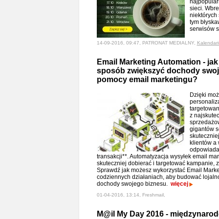
najpopular
sieci. Wbr
niektórych
tym błyska
serwisów 
14-09-2016, 09:47, PATRONAT MEDIALNY,
Kalendar
Email Marketing Automation - jak
sposób zwiększyć dochody swoj
pomocy email marketingu?
Dzięki mo
personaliz
targetowan
z najskute
sprzedażo
gigantów so
skutecznie
klientów 
odpowiada
transakcji**. Automatyzacja wysyłek email ma
skuteczniej dobierać i targetować kampanie, 
Sprawdź jak możesz wykorzystać Email Marke
codziennych działaniach, aby budować lojalno
dochody swojego biznesu.
więcej
01-04-2016, 13:14, Freshmail,
M@il My Day 2016 - międzynaro