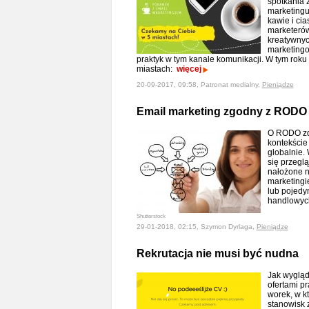
spotkania 
marketingu
kawie i cia
marketerów
kreatywnyc
marketingo
praktyk w tym kanale komunikacji. W tym roku
miastach:
więcej
20-09-2017, 09:58, Patronat medialny,
Pieniądze
Email marketing zgodny z RODO
O RODO zde
kontekście 
globalnie.
się przegl
nałożone n
marketingi
lub pojedy
handlowyc
Shutterstock
29-01-2018, 02:15, Szymon Dyrlaga,
Pieniądze
Rekrutacja nie musi być nudna
Jak wygląd
ofertami p
worek, w k
stanowisk 