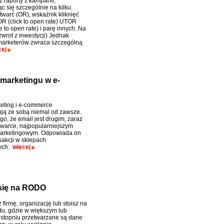
 raporty z kampanii,
c się szczególnie na kilku:
twarć (OR), wskaźnik kliknięć
R (click to open rate) UTOR
 to open rate) i parę innych. Na
zwrot z inwestycji) Jednak
u marketerów zwraca szczególną
cej
 marketingu w e-
eting i e-commerce
ją ze sobą niemal od zawsze.
o, że email jest drugim, zaraz
warce, najpopularniejszym
arketingowym. Odpowiada on
sakcji w sklepach
wych:
więcej
 się na RODO
firmę, organizację lub stoisz na
du, gdzie w większym lub
stopniu przetwarzane są dane