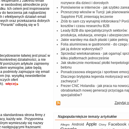
z ekspertami z zakresu email
rozrywce dla dzieci i dorosłych
 w swobodnej atmosferze przy
Pomówienie w internecie - jak szybko zar
stku. Ich celem jest inspirowanie
Przeszczep włosów w Turcji: jak planowanie
 do tworzenia jak najbardziej
h i efektywnych działań email
Sapphire FUE zmieniają leczenie
wych oraz przekazania dobrych
Zrób to sam czy wynajmij infobrokera? Por
 “Poranki” odbędą się w 5
kosztów i czasu researchu B2B
Leady B2B dla specjalistycznych sektorów: I
produkcja, edukacja, energia i ubezpieczen
Jakie warstwy ma dach płaski i jakie pełnią 
Folia aluminiowa w gastronomii - do czego s
jak ją dobrze wykorzystać?
Sprzedaż wielokanałowa - jak ogarnąć spr
cydowanie łatwiej jest pisać w
kilku platformach jednocześnie
konkretnej działalności, a nie
Jak skutecznie montować płotki herpetologi
 W poniższym artykule zajmiemy
betonu
ądem wymogów, jakie będą
a podmioty zajmujące się email
Ponadczasowa elegancja i sportowe emocj
em (np. wysyłką newsletterów
Dlaczego brytyjska legenda motoryzacji wc
nczych ofert
zachwyca?
h).
więcej
Frezer CNC Holandia - jak praca na nowoc
obrabiarkach nowej generacji przyciąga na
specjalistów?
Zapytaj o
a standardowa strona firmy z
Najpopularniejsze tematy artykułów
racy, każdy wie. Przypomina
tórym wymieszały się nazwy
Apple
Facebook
Android
Allegro
Chiny
z następującymi frazesami: