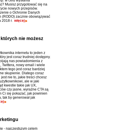
p. w celu wysłania
a)? Musisz przygotować się na
życie nowych przepisów.
zenie o Ochronie Danych
 (RODO) zacznie obowiązywać
a 2018 r.
więcej
o których nie możesz
kownika internetu to jeden z
óry jest coraz trudniej dostępny.
bijają nas powiadomienia z
 Twittera, nowy email i wiele
ktem tego jest coraz bardziej
ne skupienie. Dlatego coraz
jest nie to, jakie treści chcesz
użytkownikowi, ale w jaki
d kwestie takie jak UX,
ców czy jasne, wyraźne CTA są
m Ci się pokazać, jak powinien
, tak by generował jak
cej
rketingu
ę - najczęstszym celem