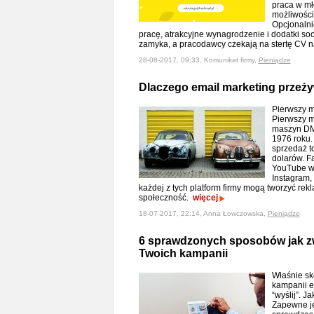
praca w mł
możliwości
Opcjonalni
pracę, atrakcyjne wynagrodzenie i dodatki soc
zamyka, a pracodawcy czekają na stertę CV 
28-08-2017, 09:33, Komunikat firmy,
Pieniądze
Dlaczego email marketing przeż
Pierwszy m
Pierwszy m
maszyn DMC
1976 roku.
sprzedaż t
dolarów. F
YouTube w 
Instagram,
każdej z tych platform firmy mogą tworzyć re
społeczność.
więcej
18-07-2017, 22:14, Anna Łowczowska,
Pieniądze
6 sprawdzonych sposobów jak z
Twoich kampanii
Właśnie sk
kampanii e
“wyślij”. J
Zapewne je