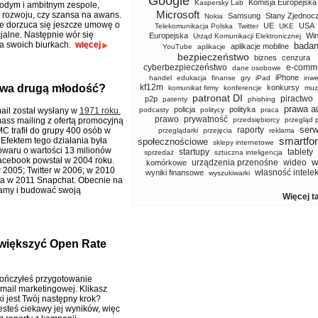
Google
Komisja Europejska
Kaspersky Lab
odym i ambitnym zespole,
Microsoft
 rozwoju, czy szansa na awans.
Samsung
Stany Zjednoc
Nokia
e dorzuca się jeszcze umowę o
UE
USA
Telekomunikacja Polska
Twitter
UKE
jalne. Następnie wór się
Europejska
Wi
Urząd Komunikacji Elektronicznej
na swoich biurkach.
więcej
badan
aplikacje mobilne
YouTube
aplikacje
bezpieczeństwo
biznes
cenzura
cyberbezpieczeństwo
e-comm
dane osobowe
iPhone
handel
edukacja
finanse
gry
iPad
inwe
ywa drugą młodość?
kf12m
konkursy
komunikat firmy
konferencje
muz
patronat DI
piractwo
p2p
patenty
phishing
prawa a
policja
polityka
ail został wysłany w
1971 roku.
podcasty
politycy
praca
prawo
prywatność
ass mailing z ofertą promocyjną
przedsiębiorcy
przegląd 
serw
raporty
 trafił do grupy 400 osób w
przeglądarki
przejęcia
reklama
smartfo
 Efektem tego działania była
społecznościowe
sklepy internetowe
owaru o wartości 13 milionów
startupy
tablety
sprzedaż
sztuczna inteligencja
acebook powstał w 2004 roku.
w
urządzenia przenośne
wideo
komórkowe
2005; Twitter w 2006; w 2010
własność intele
wyniki finansowe
wyszukiwarki
 a w 2011 Snapchat. Obecnie na
klamy i budować swoją
Więcej t
większyć Open Rate
ończyłeś przygotowanie
mail marketingowej. Klikasz
aki jest Twój następny krok?
steś ciekawy jej wyników, więc