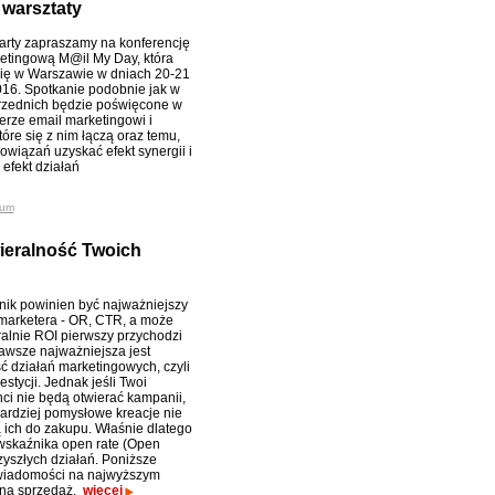
 warsztaty
arty zapraszamy na konferencję
etingową M@il My Day, która
ię w Warszawie w dniach 20-21
016. Spotkanie podobnie jak w
rzednich będzie poświęcone w
erze email marketingowi i
óre się z nim łączą oraz temu,
powiązań uzyskać efekt synergii i
efekt działań
ium
ieralność Twoich
nik powinien być najważniejszy
 marketera - OR, CTR, a może
alnie ROI pierwszy przychodzi
zawsze najważniejsza jest
ć działań marketingowych, czyli
estycji. Jednak jeśli Twoi
ci nie będą otwierać kampanii,
ardziej pomysłowe kreacje nie
 ich do zakupu. Właśnie dlatego
skaźnika open rate (Open
yszłych działań. Poniższe
wiadomości na najwyższym
 na sprzedaż.
więcej