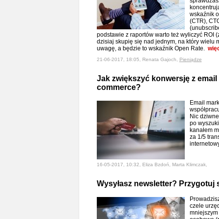
sprawdzasz
koncentrują
wskaźnik o
(CTR), CTO
(unubscribe
podstawie z raportów warto też wyliczyć ROI (
dzisiaj skupię się nad jednym, na który wiel
uwagę, a będzie to wskaźnik Open Rate.
wię
21-06-2017, 18:05, Renata Gajoch,
Pieniądze
Jak zwiększyć konwersję z email
commerce?
Email mark
współpracu
Nic dziwneg
po wyszuki
kanałem m
za 1/5 tran
interneto
16-05-2017, 10:32, Eliza Bzdoń, Marta Klimczak,
Wysyłasz newsletter? Przygotuj
Prowadzisz 
czele urzę
mniejszym 