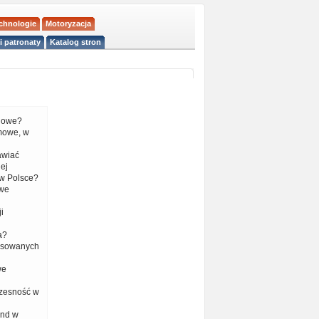
echnologie
Motoryzacja
i patronaty
Katalog stron
liowe?
mowe, w
tawiać
ej
w Polsce?
 we
i
a?
nsowanych
we
czesność w
end w