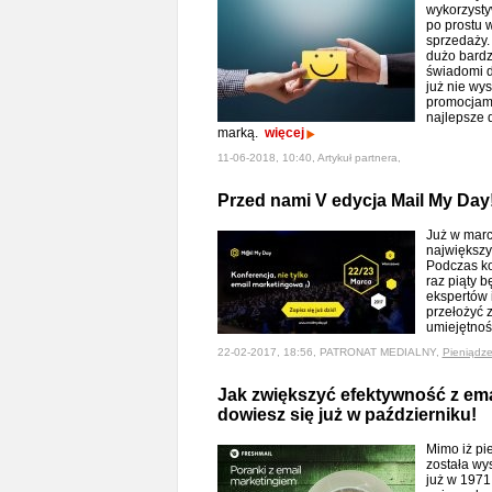
wykorzysty
po prostu w
sprzedaży.
dużo bardz
świadomi d
już nie wys
promocjami
najlepsze 
marką.
więcej
11-06-2018, 10:40, Artykuł partnera,
Przed nami V edycja Mail My Day
Już w marc
największy
Podczas ko
raz piąty 
ekspertów i
przełożyć 
umiejętnoś
22-02-2017, 18:56, PATRONAT MEDIALNY,
Pieniądz
Jak zwiększyć efektywność z ema
dowiesz się już w październiku!
Mimo iż p
została wy
już w 1971 