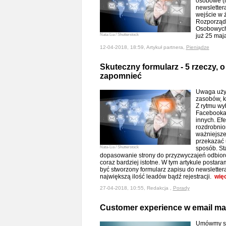
osobowe (n
newsletter
wejście w 
Rozporząd
Osobowych
Nata-Lia / Shutterstock
już 25 maj
12-04-2018, 18:59, Artykuł partnera,
Pieniądze
Skuteczny formularz - 5 rzeczy, 
zapomnieć
Uwaga użyt
zasobów, kt
Z rytmu wy
Facebooka,
innych. Efe
rozdrobnio
ważniejsze 
przekazać 
Nata-Lia / Shutterstock
sposób. Stą
dopasowanie strony do przyzwyczajeń odbior
coraz bardziej istotne. W tym artykule postara
być stworzony formularz zapisu do newslettera
największą ilość leadów bądź rejestracji.
wię
27-04-2018, 10:55, Redakcja ,
Porady
Customer experience w email ma
Umówmy si