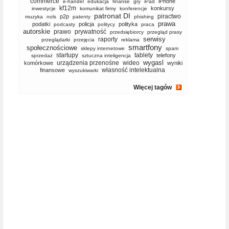
commerce
iPhone
e-handel
edukacja
finanse
gry
iPad
kf12m
konkursy
inwestycje
komunikat firmy
konferencje
patronat DI
piractwo
p2p
muzyka
nols
patenty
phishing
prawa
podatki
policja
polityka
podcasty
politycy
praca
autorskie
prawo
prywatność
przedsiębiorcy
przegląd prasy
serwisy
raporty
przeglądarki
przejęcia
reklama
smartfony
społecznościowe
sklepy internetowe
spam
startupy
tablety
telefony
sprzedaż
sztuczna inteligencja
wygasl
urządzenia przenośne
wideo
komórkowe
wyniki
własność intelektualna
finansowe
wyszukiwarki
Więcej tagów