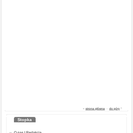
«
strona główna
-
do góry
^
Stopka
O nas
|
Redakcja