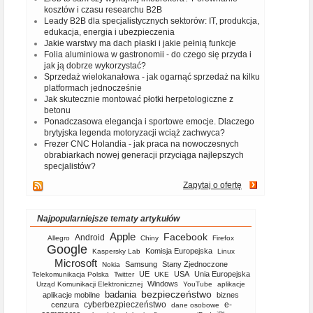
kosztów i czasu researchu B2B
Leady B2B dla specjalistycznych sektorów: IT, produkcja,
edukacja, energia i ubezpieczenia
Jakie warstwy ma dach płaski i jakie pełnią funkcje
Folia aluminiowa w gastronomii - do czego się przyda i
jak ją dobrze wykorzystać?
Sprzedaż wielokanałowa - jak ogarnąć sprzedaż na kilku
platformach jednocześnie
Jak skutecznie montować płotki herpetologiczne z
betonu
Ponadczasowa elegancja i sportowe emocje. Dlaczego
brytyjska legenda motoryzacji wciąż zachwyca?
Frezer CNC Holandia - jak praca na nowoczesnych
obrabiarkach nowej generacji przyciąga najlepszych
specjalistów?
Zapytaj o ofertę
Najpopularniejsze tematy artykułów
Apple
Facebook
Android
Allegro
Chiny
Firefox
Google
Komisja Europejska
Kaspersky Lab
Linux
Microsoft
Samsung
Stany Zjednoczone
Nokia
UE
USA
Unia Europejska
Telekomunikacja Polska
Twitter
UKE
Windows
Urząd Komunikacji Elektronicznej
YouTube
aplikacje
bezpieczeństwo
badania
aplikacje mobilne
biznes
cyberbezpieczeństwo
e-
cenzura
dane osobowe