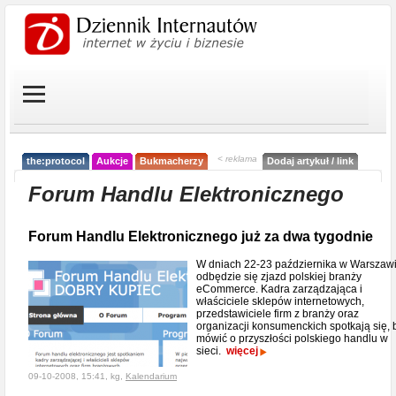
< reklama
the:protocol
Aukcje
Bukmacherzy
Dodaj artykuł / link
Forum Handlu Elektronicznego
Forum Handlu Elektronicznego już za dwa tygodnie
W dniach 22-23 października w Warszaw
odbędzie się zjazd polskiej branży
eCommerce. Kadra zarządzająca i
właściciele sklepów internetowych,
przedstawiciele firm z branży oraz
organizacji konsumenckich spotkają się, 
mówić o przyszłości polskiego handlu w
sieci.
więcej
09-10-2008, 15:41, kg,
Kalendarium