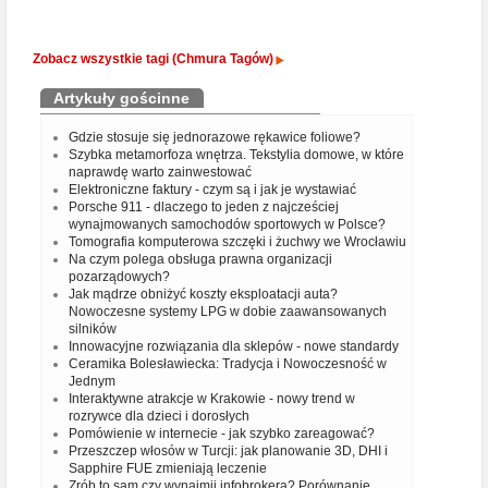
Zobacz wszystkie tagi (Chmura Tagów)
Artykuły gościnne
Gdzie stosuje się jednorazowe rękawice foliowe?
Szybka metamorfoza wnętrza. Tekstylia domowe, w które
naprawdę warto zainwestować
Elektroniczne faktury - czym są i jak je wystawiać
Porsche 911 - dlaczego to jeden z najcześciej
wynajmowanych samochodów sportowych w Polsce?
Tomografia komputerowa szczęki i żuchwy we Wrocławiu
Na czym polega obsługa prawna organizacji
pozarządowych?
Jak mądrze obniżyć koszty eksploatacji auta?
Nowoczesne systemy LPG w dobie zaawansowanych
silników
Innowacyjne rozwiązania dla sklepów - nowe standardy
Ceramika Bolesławiecka: Tradycja i Nowoczesność w
Jednym
Interaktywne atrakcje w Krakowie - nowy trend w
rozrywce dla dzieci i dorosłych
Pomówienie w internecie - jak szybko zareagować?
Przeszczep włosów w Turcji: jak planowanie 3D, DHI i
Sapphire FUE zmieniają leczenie
Zrób to sam czy wynajmij infobrokera? Porównanie