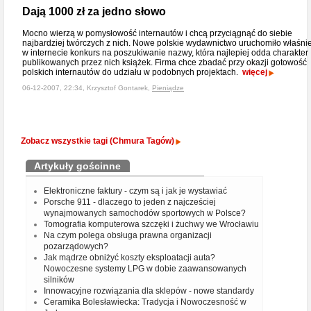
Dają 1000 zł za jedno słowo
Mocno wierzą w pomysłowość internautów i chcą przyciągnąć do siebie
najbardziej twórczych z nich. Nowe polskie wydawnictwo uruchomiło właśni
w internecie konkurs na poszukiwanie nazwy, która najlepiej odda charakter
publikowanych przez nich książek. Firma chce zbadać przy okazji gotowość
polskich internautów do udziału w podobnych projektach.
więcej
06-12-2007, 22:34, Krzysztof Gontarek,
Pieniądze
Zobacz wszystkie tagi (Chmura Tagów)
Artykuły gościnne
Elektroniczne faktury - czym są i jak je wystawiać
Porsche 911 - dlaczego to jeden z najcześciej
wynajmowanych samochodów sportowych w Polsce?
Tomografia komputerowa szczęki i żuchwy we Wrocławiu
Na czym polega obsługa prawna organizacji
pozarządowych?
Jak mądrze obniżyć koszty eksploatacji auta?
Nowoczesne systemy LPG w dobie zaawansowanych
silników
Innowacyjne rozwiązania dla sklepów - nowe standardy
Ceramika Bolesławiecka: Tradycja i Nowoczesność w