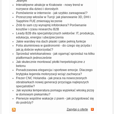
Jednym
Interaktywne atrakcje w Krakowie - nowy trend w
rozrywce dla dzieci i dorosłych
Pomówienie w internecie - jak szybko zareagować?
Przeszczep włosów w Turcji: jak planowanie 3D, DHI i
Sapphire FUE zmieniają leczenie
Zrób to sam czy wynajmij infobrokera? Porównanie
kosztów i czasu researchu B2B
Leady B2B dla specjalistycznych sektorów: IT, produkcja,
edukacja, energia i ubezpieczenia
Jakie warstwy ma dach płaski i jakie pełnią funkcje
Folia aluminiowa w gastronomii - do czego się przyda i
jak ją dobrze wykorzystać?
Sprzedaż wielokanałowa - jak ogarnąć sprzedaż na kilku
platformach jednocześnie
Jak skutecznie montować płotki herpetologiczne z
betonu
Ponadczasowa elegancja i sportowe emocje. Dlaczego
brytyjska legenda motoryzacji wciąż zachwyca?
Frezer CNC Holandia - jak praca na nowoczesnych
obrabiarkach nowej generacji przyciąga najlepszych
specjalistów?
Jak wysoka temperatura pomaga wypiekać włoską pizzę
w domowym piekarniku?
Pierwsze wspólne wakacje z psem - jak przygotować się
do podróży?
Zapytaj o ofertę