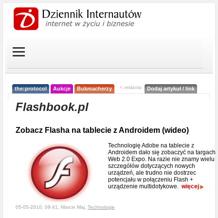
< reklama
the:protocol
Aukcje
Bukmacherzy
Dodaj artykuł / link
Flashbook.pl
Zobacz Flasha na tablecie z Androidem (wideo)
Technologię Adobe na tablecie z
Androidem dało się zobaczyć na targach
Web 2.0 Expo. Na razie nie znamy wielu
szczegółów dotyczących nowych
urządzeń, ale trudno nie dostrzec
potencjału w połączeniu Flash +
urządzenie multidotykowe.
więcej
05-05-2010, 09:41, Marcin Maj,
Technologie