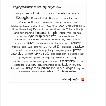
Najpopularniejsze tematy artykułów
Apple
Facebook
Android
Allegro
Chiny
Firefox
Google
Komisja Europejska
Kaspersky Lab
Linux
Microsoft
Samsung
Stany Zjednoczone
Nokia
UE
USA
Unia Europejska
Telekomunikacja Polska
Twitter
UKE
Windows
Urząd Komunikacji Elektronicznej
YouTube
aplikacje
bezpieczeństwo
badania
aplikacje mobilne
biznes
cyberbezpieczeństwo
e-
cenzura
dane osobowe
commerce
iPhone
e-handel
edukacja
finanse
gry
iPad
kf12m
konkursy
inwestycje
komunikat firmy
konferencje
patronat DI
piractwo
p2p
muzyka
nols
patenty
phishing
prawa
podatki
policja
polityka
podcasty
politycy
praca
autorskie
prawo
prywatność
przedsiębiorcy
przegląd prasy
serwisy
raporty
przeglądarki
przejęcia
reklama
smartfony
społecznościowe
sklepy internetowe
spam
startupy
tablety
telefony
sprzedaż
sztuczna inteligencja
wygasl
urządzenia przenośne
wideo
komórkowe
wyniki
własność intelektualna
finansowe
wyszukiwarki
Więcej tagów