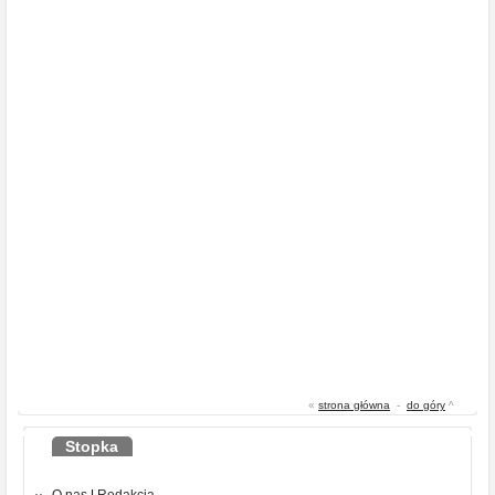
«
strona główna
-
do góry
^
Stopka