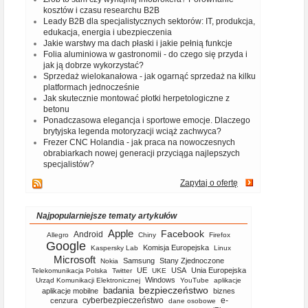
kosztów i czasu researchu B2B
Leady B2B dla specjalistycznych sektorów: IT, produkcja,
edukacja, energia i ubezpieczenia
Jakie warstwy ma dach płaski i jakie pełnią funkcje
Folia aluminiowa w gastronomii - do czego się przyda i
jak ją dobrze wykorzystać?
Sprzedaż wielokanałowa - jak ogarnąć sprzedaż na kilku
platformach jednocześnie
Jak skutecznie montować płotki herpetologiczne z
betonu
Ponadczasowa elegancja i sportowe emocje. Dlaczego
brytyjska legenda motoryzacji wciąż zachwyca?
Frezer CNC Holandia - jak praca na nowoczesnych
obrabiarkach nowej generacji przyciąga najlepszych
specjalistów?
Zapytaj o ofertę
Najpopularniejsze tematy artykułów
Apple
Facebook
Android
Allegro
Chiny
Firefox
Google
Komisja Europejska
Kaspersky Lab
Linux
Microsoft
Samsung
Stany Zjednoczone
Nokia
UE
USA
Unia Europejska
Telekomunikacja Polska
Twitter
UKE
Windows
Urząd Komunikacji Elektronicznej
YouTube
aplikacje
bezpieczeństwo
badania
aplikacje mobilne
biznes
cyberbezpieczeństwo
e-
cenzura
dane osobowe