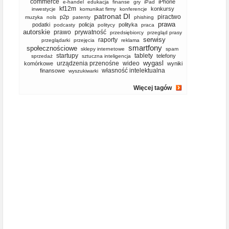
commerce
iPhone
e-handel
edukacja
finanse
gry
iPad
kf12m
konkursy
inwestycje
komunikat firmy
konferencje
patronat DI
piractwo
p2p
muzyka
nols
patenty
phishing
prawa
podatki
policja
polityka
podcasty
politycy
praca
autorskie
prawo
prywatność
przedsiębiorcy
przegląd prasy
serwisy
raporty
przeglądarki
przejęcia
reklama
smartfony
społecznościowe
sklepy internetowe
spam
startupy
tablety
telefony
sprzedaż
sztuczna inteligencja
wygasl
urządzenia przenośne
wideo
komórkowe
wyniki
własność intelektualna
finansowe
wyszukiwarki
Więcej tagów