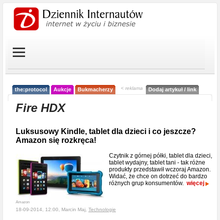
< reklama
the:protocol
Aukcje
Bukmacherzy
Dodaj artykuł / link
Fire HDX
Luksusowy Kindle, tablet dla dzieci i co jeszcze?
Amazon się rozkręca!
Czytnik z górnej półki, tablet dla dzieci,
tablet wydajny, tablet tani - tak różne
produkty przedstawił wczoraj Amazon.
Widać, że chce on dotrzeć do bardzo
różnych grup konsumentów.
więcej
Amazon
18-09-2014, 12:00, Marcin Maj,
Technologie