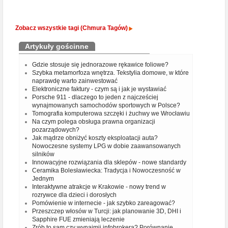
Zobacz wszystkie tagi (Chmura Tagów)
Artykuły gościnne
Gdzie stosuje się jednorazowe rękawice foliowe?
Szybka metamorfoza wnętrza. Tekstylia domowe, w które
naprawdę warto zainwestować
Elektroniczne faktury - czym są i jak je wystawiać
Porsche 911 - dlaczego to jeden z najcześciej
wynajmowanych samochodów sportowych w Polsce?
Tomografia komputerowa szczęki i żuchwy we Wrocławiu
Na czym polega obsługa prawna organizacji
pozarządowych?
Jak mądrze obniżyć koszty eksploatacji auta?
Nowoczesne systemy LPG w dobie zaawansowanych
silników
Innowacyjne rozwiązania dla sklepów - nowe standardy
Ceramika Bolesławiecka: Tradycja i Nowoczesność w
Jednym
Interaktywne atrakcje w Krakowie - nowy trend w
rozrywce dla dzieci i dorosłych
Pomówienie w internecie - jak szybko zareagować?
Przeszczep włosów w Turcji: jak planowanie 3D, DHI i
Sapphire FUE zmieniają leczenie
Zrób to sam czy wynajmij infobrokera? Porównanie