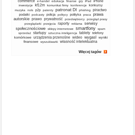
commerce
iPhone
e-handel
edukacja
finanse
gry
iPad
kf12m
konkursy
inwestycje
komunikat firmy
konferencje
patronat DI
piractwo
p2p
muzyka
nols
patenty
phishing
prawa
podatki
policja
polityka
podcasty
politycy
praca
autorskie
prawo
prywatność
przedsiębiorcy
przegląd prasy
serwisy
raporty
przeglądarki
przejęcia
reklama
smartfony
społecznościowe
sklepy internetowe
spam
startupy
tablety
telefony
sprzedaż
sztuczna inteligencja
wygasl
urządzenia przenośne
wideo
komórkowe
wyniki
własność intelektualna
finansowe
wyszukiwarki
Więcej tagów