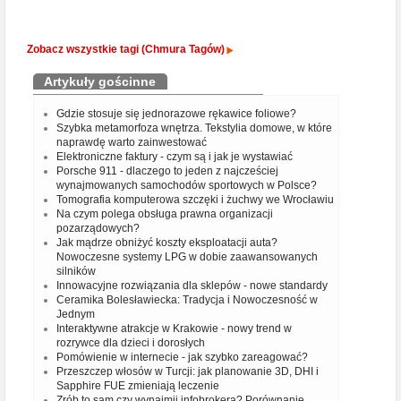
Zobacz wszystkie tagi (Chmura Tagów)
Artykuły gościnne
Gdzie stosuje się jednorazowe rękawice foliowe?
Szybka metamorfoza wnętrza. Tekstylia domowe, w które
naprawdę warto zainwestować
Elektroniczne faktury - czym są i jak je wystawiać
Porsche 911 - dlaczego to jeden z najcześciej
wynajmowanych samochodów sportowych w Polsce?
Tomografia komputerowa szczęki i żuchwy we Wrocławiu
Na czym polega obsługa prawna organizacji
pozarządowych?
Jak mądrze obniżyć koszty eksploatacji auta?
Nowoczesne systemy LPG w dobie zaawansowanych
silników
Innowacyjne rozwiązania dla sklepów - nowe standardy
Ceramika Bolesławiecka: Tradycja i Nowoczesność w
Jednym
Interaktywne atrakcje w Krakowie - nowy trend w
rozrywce dla dzieci i dorosłych
Pomówienie w internecie - jak szybko zareagować?
Przeszczep włosów w Turcji: jak planowanie 3D, DHI i
Sapphire FUE zmieniają leczenie
Zrób to sam czy wynajmij infobrokera? Porównanie