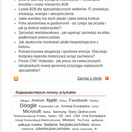
kosztów i czasu researchu B2B
Leady B2B dla specjalistycznych sektorów: IT, produkcja,
edukacja, energia i ubezpieczenia
Jakie warstwy ma dach płaski i jakie pełnią funkcje
Folia aluminiowa w gastronomii - do czego się przyda i
jak ją dobrze wykorzystać?
Sprzedaż wielokanałowa - jak ogarnąć sprzedaż na kilku
platformach jednocześnie
Jak skutecznie montować płotki herpetologiczne z
betonu
Ponadczasowa elegancja i sportowe emocje. Dlaczego
brytyjska legenda motoryzacji wciąż zachwyca?
Frezer CNC Holandia - jak praca na nowoczesnych
obrabiarkach nowej generacji przyciąga najlepszych
specjalistów?
Zapytaj o ofertę
Najpopularniejsze tematy artykułów
Apple
Facebook
Android
Allegro
Chiny
Firefox
Google
Komisja Europejska
Kaspersky Lab
Linux
Microsoft
Samsung
Stany Zjednoczone
Nokia
UE
USA
Unia Europejska
Telekomunikacja Polska
Twitter
UKE
Windows
Urząd Komunikacji Elektronicznej
YouTube
aplikacje
bezpieczeństwo
badania
aplikacje mobilne
biznes
cyberbezpieczeństwo
e-
cenzura
dane osobowe