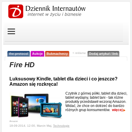
< reklama
the:protocol
Aukcje
Bukmacherzy
Dodaj artykuł / link
Fire HD
Luksusowy Kindle, tablet dla dzieci i co jeszcze?
Amazon się rozkręca!
Czytnik z górnej półki, tablet dla dzieci,
tablet wydajny, tablet tani - tak różne
produkty przedstawił wczoraj Amazon.
Widać, że chce on dotrzeć do bardzo
różnych grup konsumentów.
więcej
Amazon
18-09-2014, 12:00, Marcin Maj,
Technologie