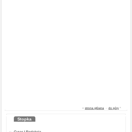
«
strona główna
-
do góry
^
Stopka