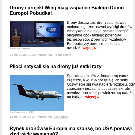
Drony i projekt Wing mają wsparcie Białego Domu.
Europo! Pobudka!
Drony dostawcze, drony ratunkowe i
meteorologiczne, nawet wyścigi dronów -
Amerykanie nie mają zamiaru przejść
obojętnie obok takiego potencjału
biznesowego. Z pewnych względów
Europejczycy powinni to mieć na
uwadze.
więcej
Biały Dom/YouTube
03-08-2016, 09:34, Marcin Maj,
Technologie
Piloci natykali się na drony już setki razy
Spotkania pilotów z dronami są coraz
częstsze, a w USA notuje się ich setki.
Oczywiście sprawa nabiera rozgłosu, gdy
zagrożony jest samolot pasażerski, ale
również inne statki powietrzne są narażo
na kolizje.
więcej
eisenbahner na lic. CC
14-08-2015, 13:37, Marcin Maj,
Pieniądze
Rynek dronów w Europie ma szansę, bo USA postawi
zbyt wiele wymagań?