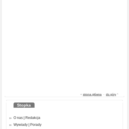
«
strona główna
-
do góry
^
Stopka
O nas
|
Redakcja
Wywiady
|
Porady