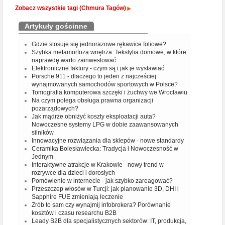
Zobacz wszystkie tagi (Chmura Tagów)
Artykuły gościnne
Gdzie stosuje się jednorazowe rękawice foliowe?
Szybka metamorfoza wnętrza. Tekstylia domowe, w które
naprawdę warto zainwestować
Elektroniczne faktury - czym są i jak je wystawiać
Porsche 911 - dlaczego to jeden z najcześciej
wynajmowanych samochodów sportowych w Polsce?
Tomografia komputerowa szczęki i żuchwy we Wrocławiu
Na czym polega obsługa prawna organizacji
pozarządowych?
Jak mądrze obniżyć koszty eksploatacji auta?
Nowoczesne systemy LPG w dobie zaawansowanych
silników
Innowacyjne rozwiązania dla sklepów - nowe standardy
Ceramika Bolesławiecka: Tradycja i Nowoczesność w
Jednym
Interaktywne atrakcje w Krakowie - nowy trend w
rozrywce dla dzieci i dorosłych
Pomówienie w internecie - jak szybko zareagować?
Przeszczep włosów w Turcji: jak planowanie 3D, DHI i
Sapphire FUE zmieniają leczenie
Zrób to sam czy wynajmij infobrokera? Porównanie
kosztów i czasu researchu B2B
Leady B2B dla specjalistycznych sektorów: IT, produkcja,