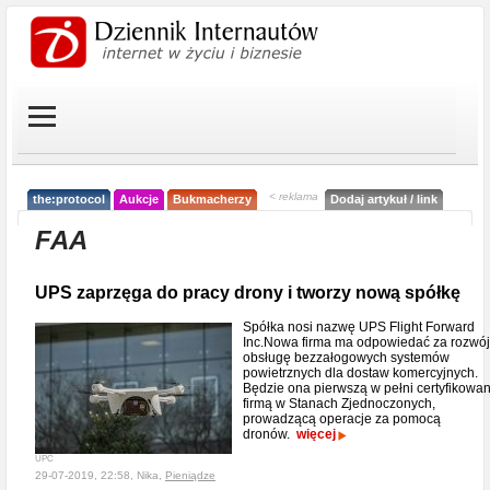
< reklama
the:protocol
Aukcje
Bukmacherzy
Dodaj artykuł / link
FAA
UPS zaprzęga do pracy drony i tworzy nową spółkę
Spółka nosi nazwę UPS Flight Forward
Inc.Nowa firma ma odpowiedać za rozwój
obsługę bezzałogowych systemów
powietrznych dla dostaw komercyjnych.
Będzie ona pierwszą w pełni certyfikowa
firmą w Stanach Zjednoczonych,
prowadzącą operacje za pomocą
dronów.
więcej
UPC
29-07-2019, 22:58, Nika,
Pieniądze