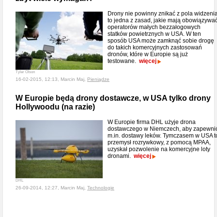
Drony nie powinny znikać z pola widzenia
to jedna z zasad, jakie mają obowiązywa
operatorów małych bezzałogowych
statków powietrznych w USA. W ten
sposób USA może zamknąć sobie drogę
do takich komercyjnych zastosowań
dronów, które w Europie są już
testowane.
więcej
Tyler Olson
16-02-2015, 12:13, Marcin Maj,
Pieniądze
W Europie będą drony dostawcze, w USA tylko drony
Hollywoodu (na razie)
W Europie firma DHL użyje drona
dostawczego w Niemczech, aby zapewni
m.in. dostawy leków. Tymczasem w USA t
przemysł rozrywkowy, z pomocą MPAA,
uzyskał pozwolenie na komercyjne loty
dronami.
więcej
DHL
26-09-2014, 12:27, Marcin Maj,
Technologie