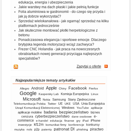
edukacja, energia i ubezpieczenia
Jakie warstwy ma dach płaski i jakie pełnią funkcje
Folia aluminiowa w gastronomii - do czego się przyda i
jak ją dobrze wykorzystać?
Sprzedaż wielokanałowa - jak ogarnąć sprzedaż na kilku
platformach jednocześnie
Jak skutecznie montować płotki herpetologiczne z
betonu
Ponadczasowa elegancja i sportowe emocje. Dlaczego
brytyjska legenda motoryzacji wciąż zachwyca?
Frezer CNC Holandia - jak praca na nowoczesnych
obrabiarkach nowej generacji przyciąga najlepszych
specjalistów?
Zapytaj o ofertę
Najpopularniejsze tematy artykułów
Apple
Facebook
Android
Allegro
Chiny
Firefox
Google
Komisja Europejska
Kaspersky Lab
Linux
Microsoft
Samsung
Stany Zjednoczone
Nokia
UE
USA
Unia Europejska
Telekomunikacja Polska
Twitter
UKE
Windows
Urząd Komunikacji Elektronicznej
YouTube
aplikacje
bezpieczeństwo
badania
aplikacje mobilne
biznes
cyberbezpieczeństwo
e-
cenzura
dane osobowe
commerce
iPhone
e-handel
edukacja
finanse
gry
iPad
kf12m
konkursy
inwestycje
komunikat firmy
konferencje
patronat DI
piractwo
p2p
muzyka
nols
patenty
phishing