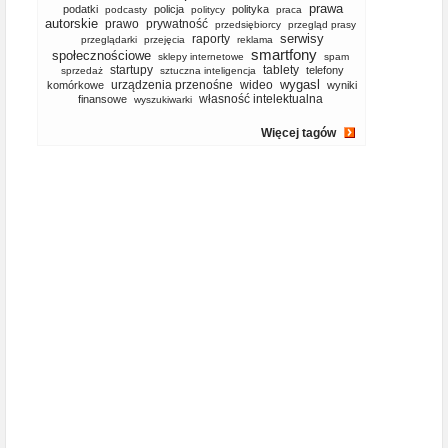
prawa
podatki
policja
polityka
podcasty
politycy
praca
autorskie
prawo
prywatność
przedsiębiorcy
przegląd prasy
serwisy
raporty
przeglądarki
przejęcia
reklama
smartfony
społecznościowe
sklepy internetowe
spam
startupy
tablety
telefony
sprzedaż
sztuczna inteligencja
wygasl
urządzenia przenośne
wideo
komórkowe
wyniki
własność intelektualna
finansowe
wyszukiwarki
Więcej tagów