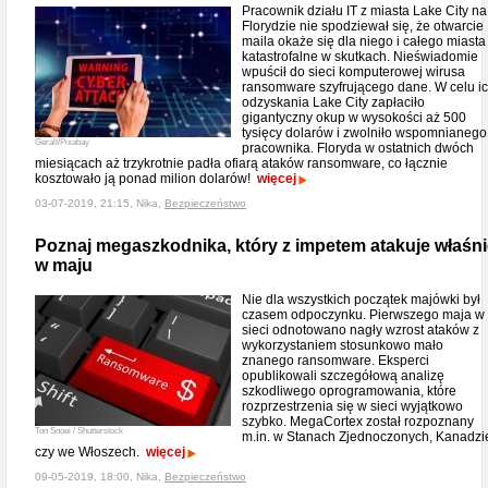
Pracownik działu IT z miasta Lake City na
Florydzie nie spodziewał się, że otwarcie
maila okaże się dla niego i całego miasta
katastrofalne w skutkach. Nieświadomie
wpuścił do sieci komputerowej wirusa
ransomware szyfrującego dane. W celu i
odzyskania Lake City zapłaciło
gigantyczny okup w wysokości aż 500
tysięcy dolarów i zwolniło wspomnianego
Geralt/Pixabay
pracownika. Floryda w ostatnich dwóch
miesiącach aż trzykrotnie padła ofiarą ataków ransomware, co łącznie
kosztowało ją ponad milion dolarów!
więcej
03-07-2019, 21:15, Nika,
Bezpieczeństwo
Poznaj megaszkodnika, który z impetem atakuje właśni
w maju
Nie dla wszystkich początek majówki był
czasem odpoczynku. Pierwszego maja w
sieci odnotowano nagły wzrost ataków z
wykorzystaniem stosunkowo mało
znanego ransomware. Eksperci
opublikowali szczegółową analizę
szkodliwego oprogramowania, które
rozprzestrzenia się w sieci wyjątkowo
szybko. MegaCortex został rozpoznany
Ton Snoei / Shutterstock
m.in. w Stanach Zjednoczonych, Kanadzi
czy we Włoszech.
więcej
09-05-2019, 18:00, Nika,
Bezpieczeństwo