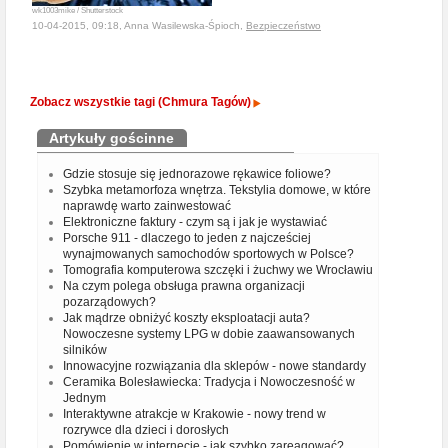
wk1003mike / Shutterstock
10-04-2015, 09:18, Anna Wasilewska-Śpioch,
Bezpieczeństwo
Zobacz wszystkie tagi (Chmura Tagów)
Artykuły gościnne
Gdzie stosuje się jednorazowe rękawice foliowe?
Szybka metamorfoza wnętrza. Tekstylia domowe, w które
naprawdę warto zainwestować
Elektroniczne faktury - czym są i jak je wystawiać
Porsche 911 - dlaczego to jeden z najcześciej
wynajmowanych samochodów sportowych w Polsce?
Tomografia komputerowa szczęki i żuchwy we Wrocławiu
Na czym polega obsługa prawna organizacji
pozarządowych?
Jak mądrze obniżyć koszty eksploatacji auta?
Nowoczesne systemy LPG w dobie zaawansowanych
silników
Innowacyjne rozwiązania dla sklepów - nowe standardy
Ceramika Bolesławiecka: Tradycja i Nowoczesność w
Jednym
Interaktywne atrakcje w Krakowie - nowy trend w
rozrywce dla dzieci i dorosłych
Pomówienie w internecie - jak szybko zareagować?