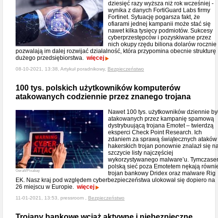
dziesięć razy wyższa niż rok wcześniej -
wynika z danych FortiGuard Labs firmy
Fortinet. Sytuację pogarsza fakt, że
ofiarami jednej kampanii może stać się
nawet kilka tysięcy podmiotów. Sukcesy
cyberprzestępców i pozyskiwane przez
nich okupy rzędu biliona dolarów rocznie
pozwalają im dalej rozwijać działalność, która przypomina obecnie strukturę
dużego przedsiębiorstwa.
więcej
08-10-2021, 13:38, Artykuł poradnikowy,
Bezpieczeństwo
100 tys. polskich użytkowników komputerów
atakowanych codziennie przez znanego trojana
Nawet 100 tys. użytkowników dziennie by
atakowanych przez kampanię spamową
dystrybuującą trojana Emotet – twierdzą
eksperci Check Point Research. Ich
zdaniem za sprawą świątecznych ataków
hakerskich trojan ponownie znalazł się n
szczycie listy najczęściej
wykorzystywanego malware’u. Tymczas
polską sieć poza Emotetem nękają równi
Geralt/Pixabay
trojan bankowy Dridex oraz malware Rig
EK. Nasz kraj pod względem cyberbezpieczeństwa ulokował się dopiero na
26 miejscu w Europie.
więcej
11-01-2021, 13:53, pressroom ,
Bezpieczeństwo
Trojany bankowe wciąż aktywne i niebezpieczne.