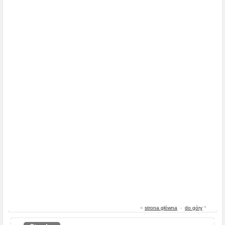
«
strona główna
-
do góry
^