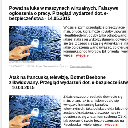
Poważna luka w maszynach wirtualnych. Fałszywe
ogłoszenia o pracy. Przegląd wydarzeń dot. e-
bezpieczeństwa - 14.05.2015
W dzisiejszym przeglądzie przeczytacie
m.in. o luce, która może i byłaby „nowym
Heartbleedem”, gdyby tylko odnotowano
jakieś ataki z jej wykorzystaniem, dowieci
się też, z czego cieszą się Amerykanie, n
jakie ogłoszenia warto uważać, co oferuj
komunikator od twórców BitTorrenta i wie
więcej.
więcej
wk1003mike / Shutterstock
14-05-2015, 10:06, Anna Wasilewska-Śpioch,
Bezpieczeństwo
Atak na francuską telewizję. Botnet Beebone
zlikwidowany. Przegląd wydarzeń dot. e-bezpieczeństw
- 10.04.2015
Z dzisiejszego przeglądu dowiecie się
m.in. o tym, jak islamistom udało się
wyłączyć transmisję kanałów
telewizyjnych, jaka polska giełda bitcoin
została okradziona, dlaczego należy
pospieszyć się z łataniem systemu OS X,
jak poprawić swoje bezpieczeństwo na
Facebooku i wiele więcej.
więcej