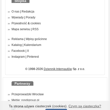
Stopka
O nas
|
Redakcja
Wywiady
|
Porady
Prywatność
&
cookies
Mapa serwisu
|
RSS
Reklama
|
Wpisy gościnne
Katalog
|
Kalendarium
Facebook
|
X
Instagram
|
Pinterest
© 1998-2026
Dziennik Internautów
Sp. z o.o.
Partnerzy
Przeprowadzki Wrocław
Meble: rondigroup.pl
Ta strona używa ciasteczek (cookies).
Czym są ciasteczka?