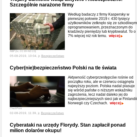
Szczególnie narażone firmy
Według badaczy z firmy Kaspersky w
pierwszej połowie 2019 r. 430 tysięcy
użytkowników zetknęło się ze szkodliwym
oprogramowaniem, przeznaczonym do
kradzieży pieniędzy lub kryptowalut. To o
7% więcej niż rok temu.
więcej
NBP (lic. CC BY-ND 2.0)
05-08-2019, 10:04, jr,
Bezpieczeństwo
Cyber(nie)bezpieczeństwo Polski na tle świata
Aktywność cyberprzestępców rośnie od
początku roku, ale w czerwcu osiągnęła
najwyższy poziom. Polska nadal plasuje
się wśród państw o niższym wskaźniku
zagrożenia, lecz nadal daleko jej do
najbezpieczniejszych sieci jak w Finlandii
Norwegii czy Czechach.
więcej
CheckPoint
02-08-2019, 11:39, jr,
Bezpieczeństwo
Cyberataki na urzędy Florydy. Stan zapłacił ponad
milion dolarów okupu!