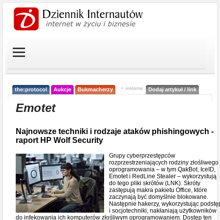
< reklama
the:protocol
Aukcje
Bukmacherzy
Dodaj artykuł / link
Emotet
Najnowsze techniki i rodzaje ataków phishingowych -
raport HP Wolf Security
Grupy cyberprzestępców
rozprzestrzeniających rodziny złośliwego
oprogramowania – w tym QakBot, IceID,
Emotet i RedLine Stealer – wykorzystują
do tego pliki skrótów (LNK). Skróty
zastępują makra pakietu Office, które
zaczynają być domyślnie blokowane.
Następnie hakerzy, wykorzystując podstę
i socjotechniki, nakłaniają użytkowników
do infekowania ich komputerów złośliwym oprogramowaniem. Dostęp ten