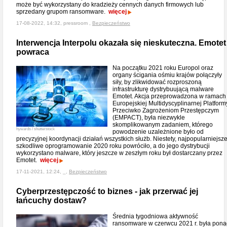
może być wykorzystany do kradzieży cennych danych firmowych lub
sprzedany grupom ransomware.
więcej
17-08-2022, 14:32, pressroom ,
Bezpieczeństwo
Interwencja Interpolu okazała się nieskuteczna. Emotet
powraca
Na początku 2021 roku Europol oraz
organy ścigania ośmiu krajów połączyły
siły, by zlikwidować rozproszoną
infrastrukturę dystrybuującą malware
Emotet. Akcja przeprowadzona w ramach
Europejskiej Multidyscyplinarnej Platform
Przeciwko Zagrożeniom Przestępczym
(EMPACT), była niezwykle
skomplikowanym zadaniem, którego
hywards / shutterstock
powodzenie uzależnione było od
precyzyjnej koordynacji działań wszystkich służb. Niestety, najpopularniejsz
szkodliwe oprogramowanie 2020 roku powróciło, a do jego dystrybucji
wykorzystano malware, który jeszcze w zeszłym roku był dostarczany przez
Emotet.
więcej
17-11-2021, 12:24, _,
Bezpieczeństwo
Cyberprzestępczość to biznes - jak przerwać jej
łańcuchy dostaw?
Średnia tygodniowa aktywność
ransomware w czerwcu 2021 r. była pon