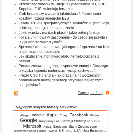
Przeszczep włosów w Turcji: jak planowanie 3D, DHI i
Sapphire FUE zmieniają leczenie
Zrób to sam czy wynajmij infobrokera? Porównanie
kosztów i czasu researchu B2B
Leady B2B dla specjalistycznych sektorów: IT, produkcja,
edukacja, energia i ubezpieczenia
Jakie warstwy ma dach płaski i jakie pełnią funkcje
Folia aluminiowa w gastronomii - do czego się przyda i
jak ją dobrze wykorzystać?
Sprzedaż wielokanałowa - jak ogarnąć sprzedaż na kilku
platformach jednocześnie
Jak skutecznie montować płotki herpetologiczne z
betonu
Ponadczasowa elegancja i sportowe emocje. Dlaczego
brytyjska legenda motoryzacji wciąż zachwyca?
Frezer CNC Holandia - jak praca na nowoczesnych
obrabiarkach nowej generacji przyciąga najlepszych
specjalistów?
Zapytaj o ofertę
Najpopularniejsze tematy artykułów
Apple
Facebook
Android
Allegro
Chiny
Firefox
Google
Komisja Europejska
Kaspersky Lab
Linux
Microsoft
Samsung
Stany Zjednoczone
Nokia
UE
USA
Unia Europejska
Telekomunikacja Polska
Twitter
UKE