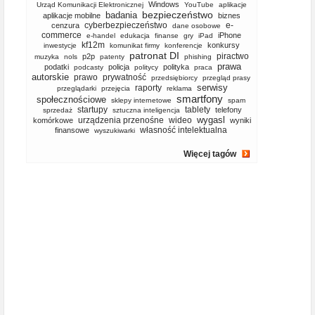
Windows
Urząd Komunikacji Elektronicznej
YouTube
aplikacje
bezpieczeństwo
badania
aplikacje mobilne
biznes
cyberbezpieczeństwo
e-
cenzura
dane osobowe
commerce
iPhone
e-handel
edukacja
finanse
gry
iPad
kf12m
konkursy
inwestycje
komunikat firmy
konferencje
patronat DI
piractwo
p2p
muzyka
nols
patenty
phishing
prawa
podatki
policja
polityka
podcasty
politycy
praca
autorskie
prawo
prywatność
przedsiębiorcy
przegląd prasy
serwisy
raporty
przeglądarki
przejęcia
reklama
smartfony
społecznościowe
sklepy internetowe
spam
startupy
tablety
telefony
sprzedaż
sztuczna inteligencja
wygasl
urządzenia przenośne
wideo
komórkowe
wyniki
własność intelektualna
finansowe
wyszukiwarki
Więcej tagów