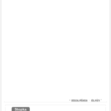
«
strona główna
-
do góry
^
Stopka