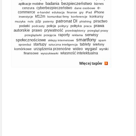
bezpieczeństwo
badania
aplikacje mobilne
biznes
cyberbezpieczeństwo
e-
cenzura
dane osobowe
commerce
iPhone
e-handel
edukacja
finanse
gry
iPad
kf12m
konkursy
inwestycje
komunikat firmy
konferencje
patronat DI
piractwo
p2p
muzyka
nols
patenty
phishing
prawa
podatki
policja
polityka
podcasty
politycy
praca
autorskie
prawo
prywatność
przedsiębiorcy
przegląd prasy
serwisy
raporty
przeglądarki
przejęcia
reklama
smartfony
społecznościowe
sklepy internetowe
spam
startupy
tablety
telefony
sprzedaż
sztuczna inteligencja
wygasl
urządzenia przenośne
wideo
komórkowe
wyniki
własność intelektualna
finansowe
wyszukiwarki
Więcej tagów