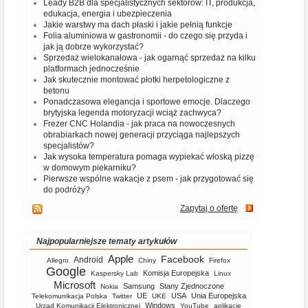
Leady B2B dla specjalistycznych sektorów: IT, produkcja,
edukacja, energia i ubezpieczenia
Jakie warstwy ma dach płaski i jakie pełnią funkcje
Folia aluminiowa w gastronomii - do czego się przyda i
jak ją dobrze wykorzystać?
Sprzedaż wielokanałowa - jak ogarnąć sprzedaż na kilku
platformach jednocześnie
Jak skutecznie montować płotki herpetologiczne z
betonu
Ponadczasowa elegancja i sportowe emocje. Dlaczego
brytyjska legenda motoryzacji wciąż zachwyca?
Frezer CNC Holandia - jak praca na nowoczesnych
obrabiarkach nowej generacji przyciąga najlepszych
specjalistów?
Jak wysoka temperatura pomaga wypiekać włoską pizzę
w domowym piekarniku?
Pierwsze wspólne wakacje z psem - jak przygotować się
do podróży?
Zapytaj o ofertę
Najpopularniejsze tematy artykułów
Apple
Facebook
Android
Allegro
Chiny
Firefox
Google
Komisja Europejska
Kaspersky Lab
Linux
Microsoft
Samsung
Stany Zjednoczone
Nokia
UE
USA
Unia Europejska
Telekomunikacja Polska
Twitter
UKE
Windows
Urząd Komunikacji Elektronicznej
YouTube
aplikacje