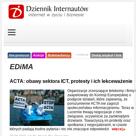
< reklama
the:protocol
Aukcje
Bukmacherzy
Dodaj artykuł / link
EDiMA
ACTA: obawy sektora ICT, protesty i ich lekceważenie
Organizacje zrzeszające telekomy i firmy 
zaapelowały do Komisji Europejskiej o
podjęcie działań, które zapewnią, że
porozumienie ACTA nie zagrozi
społeczeństwu informacyjnemu. Teraz w
Lucernie trwają negocjacje z nim
związane, oczywiście za zamkniętymi
drzwiami. Towarzyszą im protesty oraz
spotkania z negocjatorami, w czasie
których padają trudne pytania i nic nie znaczące odpowiedzi.
więcej
30-06-2010, 14:30, Marcin Maj,
Pieniądze