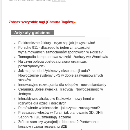
Zobacz wszystkie tagi (Chmura Tagów)
Artykuły gościnne
Elektroniczne faktury - czym są i jak je wystawiać
Porsche 911 - dlaczego to jeden z najcześciej
wynajmowanych samochodów sportowych w Polsce?
Tomografia komputerowa szczęki i żuchwy we Wrocławiu
Na czym polega obsługa prawna organizacji
pozarządowych?
Jak mądrze obniżyć koszty eksploatacji auta?
Nowoczesne systemy LPG w dobie zaawansowanych
silników
Innowacyjne rozwiązania dla sklepów - nowe standardy
Ceramika Bolesławiecka: Tradycja i Nowoczesność w
Jednym
Interaktywne atrakcje w Krakowie - nowy trend w
rozrywce dla dzieci i dorosłych
Pomówienie w internecie - jak szybko zareagować?
Przeszczep włosów w Turcji: jak planowanie 3D, DHI i
Sapphire FUE zmieniają leczenie
Zrób to sam czy wynajmij infobrokera? Porównanie
kosztów i czasu researchu B2B