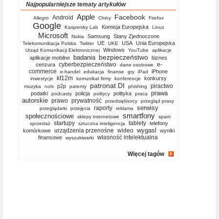
Najpopularniejsze tematy artykułów
Apple
Facebook
Android
Allegro
Chiny
Firefox
Google
Komisja Europejska
Kaspersky Lab
Linux
Microsoft
Samsung
Stany Zjednoczone
Nokia
UE
USA
Unia Europejska
Telekomunikacja Polska
Twitter
UKE
Windows
Urząd Komunikacji Elektronicznej
YouTube
aplikacje
bezpieczeństwo
badania
aplikacje mobilne
biznes
cyberbezpieczeństwo
e-
cenzura
dane osobowe
commerce
iPhone
e-handel
edukacja
finanse
gry
iPad
kf12m
konkursy
inwestycje
komunikat firmy
konferencje
patronat DI
piractwo
p2p
muzyka
nols
patenty
phishing
prawa
podatki
policja
polityka
podcasty
politycy
praca
autorskie
prawo
prywatność
przedsiębiorcy
przegląd prasy
serwisy
raporty
przeglądarki
przejęcia
reklama
smartfony
społecznościowe
sklepy internetowe
spam
startupy
tablety
telefony
sprzedaż
sztuczna inteligencja
wygasl
urządzenia przenośne
wideo
komórkowe
wyniki
własność intelektualna
finansowe
wyszukiwarki
Więcej tagów