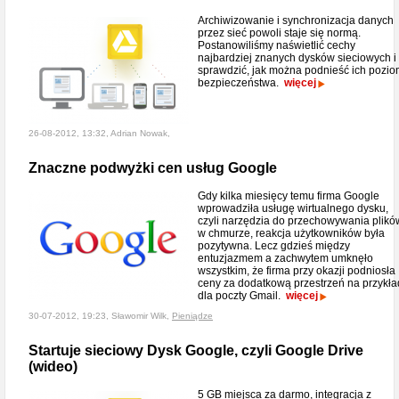
Archiwizowanie i synchronizacja danych
przez sieć powoli staje się normą.
Postanowiliśmy naświetlić cechy
najbardziej znanych dysków sieciowych i
sprawdzić, jak można podnieść ich pozi
bezpieczeństwa.
więcej
26-08-2012, 13:32, Adrian Nowak,
Znaczne podwyżki cen usług Google
Gdy kilka miesięcy temu firma Google
wprowadziła usługę wirtualnego dysku,
czyli narzędzia do przechowywania plikó
w chmurze, reakcja użytkowników była
pozytywna. Lecz gdzieś między
entuzjazmem a zachwytem umknęło
wszystkim, że firma przy okazji podniosła
ceny za dodatkową przestrzeń na przykła
dla poczty Gmail.
więcej
30-07-2012, 19:23, Sławomir Wilk,
Pieniądze
Startuje sieciowy Dysk Google, czyli Google Drive
(wideo)
5 GB miejsca za darmo, integracja z