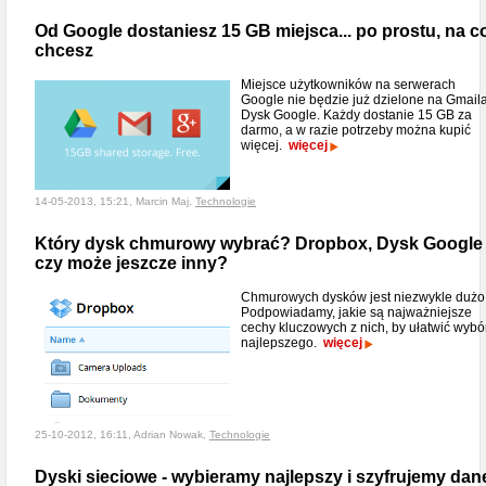
Od Google dostaniesz 15 GB miejsca... po prostu, na c
chcesz
Miejsce użytkowników na serwerach
Google nie będzie już dzielone na Gmaila
Dysk Google. Każdy dostanie 15 GB za
darmo, a w razie potrzeby można kupić
więcej.
więcej
14-05-2013, 15:21, Marcin Maj,
Technologie
Który dysk chmurowy wybrać? Dropbox, Dysk Google
czy może jeszcze inny?
Chmurowych dysków jest niezwykle dużo
Podpowiadamy, jakie są najważniejsze
cechy kluczowych z nich, by ułatwić wybó
najlepszego.
więcej
25-10-2012, 16:11, Adrian Nowak,
Technologie
Dyski sieciowe - wybieramy najlepszy i szyfrujemy dan