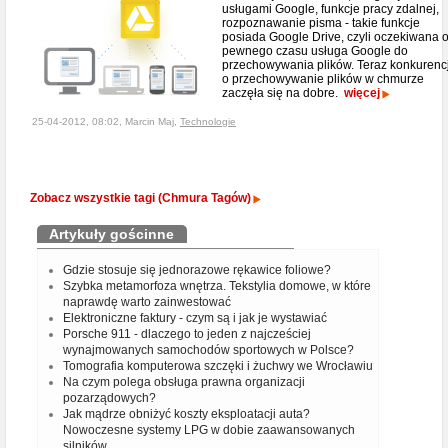
usługami Google, funkcje pracy zdalnej,
rozpoznawanie pisma - takie funkcje
posiada Google Drive, czyli oczekiwana 
pewnego czasu usługa Google do
przechowywania plików. Teraz konkurenc
o przechowywanie plików w chmurze
zaczęła się na dobre.
więcej
25-04-2012, 08:02, Marcin Maj,
Technologie
Zobacz wszystkie tagi (Chmura Tagów)
Artykuły gościnne
Gdzie stosuje się jednorazowe rękawice foliowe?
Szybka metamorfoza wnętrza. Tekstylia domowe, w które
naprawdę warto zainwestować
Elektroniczne faktury - czym są i jak je wystawiać
Porsche 911 - dlaczego to jeden z najcześciej
wynajmowanych samochodów sportowych w Polsce?
Tomografia komputerowa szczęki i żuchwy we Wrocławiu
Na czym polega obsługa prawna organizacji
pozarządowych?
Jak mądrze obniżyć koszty eksploatacji auta?
Nowoczesne systemy LPG w dobie zaawansowanych
silników