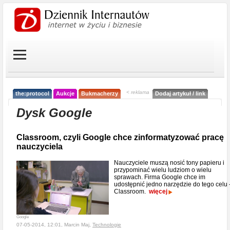
< reklama
the:protocol
Aukcje
Bukmacherzy
Dodaj artykuł / link
Dysk Google
Classroom, czyli Google chce zinformatyzować pracę
nauczyciela
Nauczyciele muszą nosić tony papieru i
przypominać wielu ludziom o wielu
sprawach. Firma Google chce im
udostępnić jedno narzędzie do tego celu 
Classroom.
więcej
Google
07-05-2014, 12:01, Marcin Maj,
Technologie