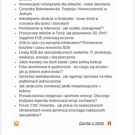
Innowacyjne rozwiązania dla sklepów - nowe standardy
Ceramika Bolesławiecka: Tradycja i Nowoczesność w
Jednym
Interaktywne atrakcje w Krakowie - nowy trend w
rozrywce dla dzieci i dorosłych
Pomówienie w internecie - jak szybko zareagować?
Przeszczep włosów w Turcji: jak planowanie 3D, DHI i
Sapphire FUE zmieniają leczenie
Zrób to sam czy wynajmij infobrokera? Porównanie
kosztów i czasu researchu B2B
Leady B2B dla specjalistycznych sektorów: IT, produkcja,
edukacja, energia i ubezpieczenia
Jakie warstwy ma dach płaski i jakie pełnią funkcje
Folia aluminiowa w gastronomii - do czego się przyda i
jak ją dobrze wykorzystać?
Sprzedaż wielokanałowa - jak ogarnąć sprzedaż na kilku
platformach jednocześnie
Jak skutecznie montować płotki herpetologiczne z
betonu
Ponadczasowa elegancja i sportowe emocje. Dlaczego
brytyjska legenda motoryzacji wciąż zachwyca?
Frezer CNC Holandia - jak praca na nowoczesnych
obrabiarkach nowej generacji przyciąga najlepszych
specjalistów?
Zapytaj o ofertę