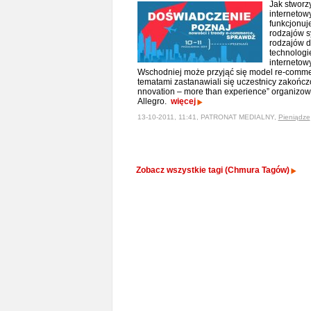
Jak stworz
internetow
funkcjonuj
rodzajów s
rodzajów d
technologi
interneto
Wschodniej może przyjąć się model re-comme
tematami zastanawiali się uczestnicy zakończo
nnovation – more than experience” organizo
Allegro.
więcej
13-10-2011, 11:41, PATRONAT MEDIALNY,
Pieniądze
Zobacz wszystkie tagi (Chmura Tagów)