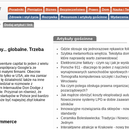
Poradniki
Pieniądze
Biznes
Bezpieczeństwo
Prawo
Dom
Nauka i T
Zdrowie i styl życia
Rozrywka
Pressroom i artykuły gościnne
Wydarzenia 
a
Dodaj artykuł / link
Artykuły gościnne
... globalne. Trzeba
Gdzie stosuje się jednorazowe rękawice fo
Szybka metamorfoza wnętrza. Tekstylia do
które naprawdę warto zainwestować
Elektroniczne faktury - czym są i jak je wys
venture capital to jeden z wielu
Porsche 911 - dlaczego to jeden z najcześci
spółpracy Google'a ze
 i małymi firmami. Obecnie
wynajmowanych samochodów sportowych 
 to tylko w USA, ale ma zamiar
Tomografia komputerowa szczęki i żuchwy
tę działalność także na inne
Wrocławiu
wiedział w rozmowie z
Na czym polega obsługa prawna organizacj
m Internautów Don Dodge z
pozarządowych?
le. Przyznał on również, że
Jak mądrze obniżyć koszty eksploatacji aut
startupów w Polsce jest bardzo
Nowoczesne systemy LPG w dobie zaawa
że być najwyżej zbyt lokalne
silników
Innowacyjne rozwiązania dla sklepów - no
standardy
Ceramika Bolesławiecka: Tradycja i Nowo
ommerce
Jednym
Interaktywne atrakcje w Krakowie - nowy tr