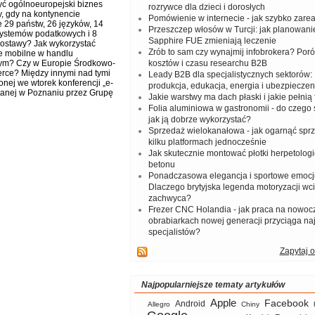
yć ogólnoeuropejski biznes
rozrywce dla dzieci i dorosłych
y, gdy na kontynencie
Pomówienie w internecie - jak szybko zar
e 29 państw, 26 języków, 14
Przeszczep włosów w Turcji: jak planowanie
ystemów podatkowych i 8
Sapphire FUE zmieniają leczenie
ostawy? Jak wykorzystać
Zrób to sam czy wynajmij infobrokera? Por
e mobilne w handlu
wym? Czy w Europie Środkowo-
kosztów i czasu researchu B2B
rce? Między innymi nad tymi
Leady B2B dla specjalistycznych sektorów: I
nej we wtorek konferencji „e-
produkcja, edukacja, energia i ubezpieczen
wanej w Poznaniu przez Grupę
Jakie warstwy ma dach płaski i jakie pełnią 
Folia aluminiowa w gastronomii - do czego s
jak ją dobrze wykorzystać?
Sprzedaż wielokanałowa - jak ogarnąć spr
kilku platformach jednocześnie
Jak skutecznie montować płotki herpetologi
betonu
Ponadczasowa elegancja i sportowe emocj
Dlaczego brytyjska legenda motoryzacji wc
zachwyca?
Frezer CNC Holandia - jak praca na nowoc
obrabiarkach nowej generacji przyciąga na
specjalistów?
Zapytaj o
Najpopularniejsze tematy artykułów
Apple
Facebook
Android
Allegro
Chiny