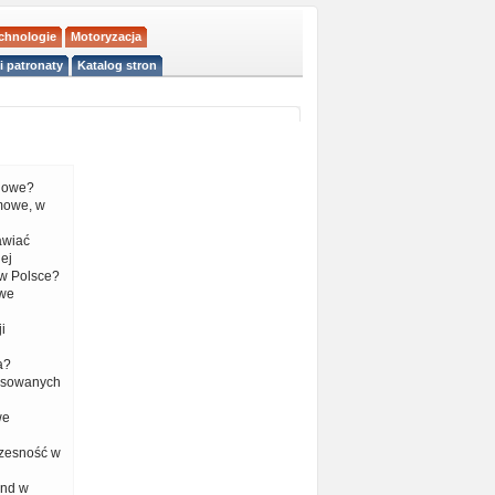
echnologie
Motoryzacja
i patronaty
Katalog stron
liowe?
mowe, w
tawiać
ej
w Polsce?
 we
i
a?
nsowanych
we
czesność w
end w