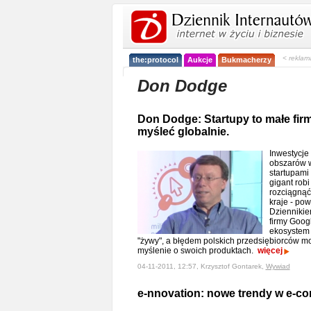
< reklam
the:protocol
Aukcje
Bukmacherzy
Don Dodge
Don Dodge: Startupy to małe firmy
myśleć globalnie.
Inwestycje 
obszarów w
startupami
gigant robi
rozciągnąć 
kraje - po
Dziennikie
firmy Goog
ekosystem 
"żywy", a błędem polskich przedsiębiorców mo
myślenie o swoich produktach.
więcej
04-11-2011, 12:57, Krzysztof Gontarek,
Wywiad
e-nnovation: nowe trendy w e-c