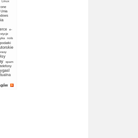
Linux
zone
Unia
ndows
ia
erce
e-
stycje
yka
nols
podatki
utorskie
prasy
isy
ny
spam
telefony
ygasl
ktualna
agów