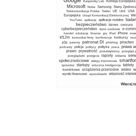
Google
Komisja Europejska
Kaspersky Lab
Microsoft
Samsung
Stany Zjednoc
Nokia
UE
USA
Telekomunikacja Polska
Twitter
UKE
Europejska
Wi
Urząd Komunikacji Elektronicznej
badan
aplikacje mobilne
YouTube
aplikacje
bezpieczeństwo
biznes
cenzura
cyberbezpieczeństwo
e-comm
dane osobowe
iPhone
handel
edukacja
finanse
gry
iPad
inwe
kf12m
konkursy
komunikat firmy
konferencje
muz
patronat DI
piractwo
p2p
patenty
phishing
prawa a
policja
polityka
podcasty
politycy
praca
prawo
prywatność
przedsiębiorcy
przegląd 
serw
raporty
przeglądarki
przejęcia
reklama
smartfo
społecznościowe
sklepy internetowe
startupy
tablety
sprzedaż
sztuczna inteligencja
w
urządzenia przenośne
wideo
komórkowe
własność intele
wyniki finansowe
wyszukiwarki
Więcej t