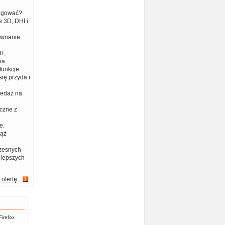
eagować?
 3D, DHI i
ównanie
T,
ia
funkcje
ię przyda i
zedaż na
czne z
e.
iąż
zesnych
jlepszych
 ofertę
Firefox