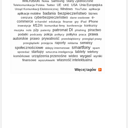
Microsoft
Samsung
Stany Zjednoczone
Nokia
UE
USA
Unia Europejska
Telekomunikacja Polska
Twitter
UKE
Windows
Urząd Komunikacji Elektronicznej
YouTube
aplikacje
bezpieczeństwo
badania
aplikacje mobilne
biznes
cyberbezpieczeństwo
e-
cenzura
dane osobowe
commerce
iPhone
e-handel
edukacja
finanse
gry
iPad
kf12m
konkursy
inwestycje
komunikat firmy
konferencje
patronat DI
piractwo
p2p
muzyka
nols
patenty
phishing
prawa
podatki
policja
polityka
podcasty
politycy
praca
autorskie
prawo
prywatność
przedsiębiorcy
przegląd prasy
serwisy
raporty
przeglądarki
przejęcia
reklama
smartfony
społecznościowe
sklepy internetowe
spam
startupy
tablety
telefony
sprzedaż
sztuczna inteligencja
wygasl
urządzenia przenośne
wideo
komórkowe
wyniki
własność intelektualna
finansowe
wyszukiwarki
Więcej tagów