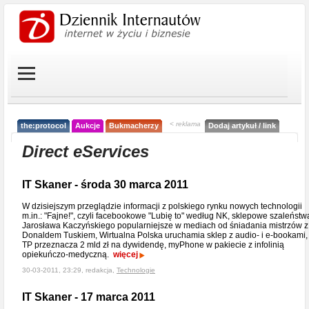
< reklama
the:protocol
Aukcje
Bukmacherzy
Dodaj artykuł / link
Direct eServices
IT Skaner - środa 30 marca 2011
W dzisiejszym przeglądzie informacji z polskiego rynku nowych technologii
m.in.: "Fajne!", czyli facebookowe "Lubię to" według NK, sklepowe szaleństw
Jarosława Kaczyńskiego popularniejsze w mediach od śniadania mistrzów z
Donaldem Tuskiem, Wirtualna Polska uruchamia sklep z audio- i e-bookami,
TP przeznacza 2 mld zł na dywidendę, myPhone w pakiecie z infolinią
opiekuńczo-medyczną.
więcej
30-03-2011, 23:29, redakcja,
Technologie
IT Skaner - 17 marca 2011