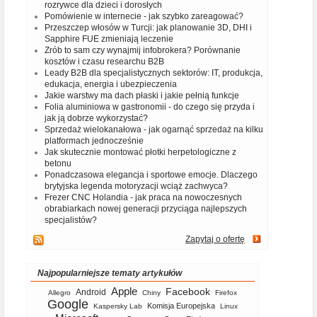
rozrywce dla dzieci i dorosłych
Pomówienie w internecie - jak szybko zareagować?
Przeszczep włosów w Turcji: jak planowanie 3D, DHI i
Sapphire FUE zmieniają leczenie
Zrób to sam czy wynajmij infobrokera? Porównanie
kosztów i czasu researchu B2B
Leady B2B dla specjalistycznych sektorów: IT, produkcja,
edukacja, energia i ubezpieczenia
Jakie warstwy ma dach płaski i jakie pełnią funkcje
Folia aluminiowa w gastronomii - do czego się przyda i
jak ją dobrze wykorzystać?
Sprzedaż wielokanałowa - jak ogarnąć sprzedaż na kilku
platformach jednocześnie
Jak skutecznie montować płotki herpetologiczne z
betonu
Ponadczasowa elegancja i sportowe emocje. Dlaczego
brytyjska legenda motoryzacji wciąż zachwyca?
Frezer CNC Holandia - jak praca na nowoczesnych
obrabiarkach nowej generacji przyciąga najlepszych
specjalistów?
Zapytaj o ofertę
Najpopularniejsze tematy artykułów
Apple
Facebook
Android
Allegro
Chiny
Firefox
Google
Komisja Europejska
Kaspersky Lab
Linux