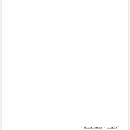
«
strona główna
-
do góry
^