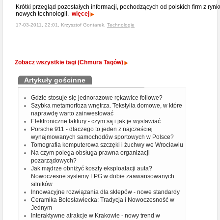
Krótki przegląd pozostałych informacji, pochodzących od polskich firm z rynk
nowych technologii.
więcej
17-03-2011, 22:01, Krzysztof Gontarek,
Technologie
Zobacz wszystkie tagi (Chmura Tagów)
Artykuły gościnne
Gdzie stosuje się jednorazowe rękawice foliowe?
Szybka metamorfoza wnętrza. Tekstylia domowe, w które
naprawdę warto zainwestować
Elektroniczne faktury - czym są i jak je wystawiać
Porsche 911 - dlaczego to jeden z najcześciej
wynajmowanych samochodów sportowych w Polsce?
Tomografia komputerowa szczęki i żuchwy we Wrocławiu
Na czym polega obsługa prawna organizacji
pozarządowych?
Jak mądrze obniżyć koszty eksploatacji auta?
Nowoczesne systemy LPG w dobie zaawansowanych
silników
Innowacyjne rozwiązania dla sklepów - nowe standardy
Ceramika Bolesławiecka: Tradycja i Nowoczesność w
Jednym
Interaktywne atrakcje w Krakowie - nowy trend w