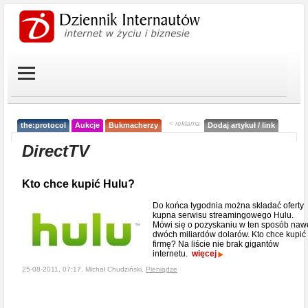
< reklama
the:protocol
Aukcje
Bukmacherzy
Dodaj artykuł / link
DirectTV
Kto chce kupić Hulu?
Do końca tygodnia można składać oferty
kupna serwisu streamingowego Hulu.
Mówi się o pozyskaniu w ten sposób naw
dwóch miliardów dolarów. Kto chce kupić
firmę? Na liście nie brak gigantów
internetu.
więcej
25-08-2011, 07:17, Michał Chudziński,
Pieniądze