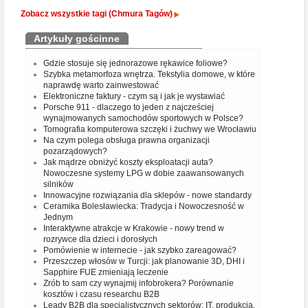
Zobacz wszystkie tagi (Chmura Tagów)
Artykuły gościnne
Gdzie stosuje się jednorazowe rękawice foliowe?
Szybka metamorfoza wnętrza. Tekstylia domowe, w które
naprawdę warto zainwestować
Elektroniczne faktury - czym są i jak je wystawiać
Porsche 911 - dlaczego to jeden z najcześciej
wynajmowanych samochodów sportowych w Polsce?
Tomografia komputerowa szczęki i żuchwy we Wrocławiu
Na czym polega obsługa prawna organizacji
pozarządowych?
Jak mądrze obniżyć koszty eksploatacji auta?
Nowoczesne systemy LPG w dobie zaawansowanych
silników
Innowacyjne rozwiązania dla sklepów - nowe standardy
Ceramika Bolesławiecka: Tradycja i Nowoczesność w
Jednym
Interaktywne atrakcje w Krakowie - nowy trend w
rozrywce dla dzieci i dorosłych
Pomówienie w internecie - jak szybko zareagować?
Przeszczep włosów w Turcji: jak planowanie 3D, DHI i
Sapphire FUE zmieniają leczenie
Zrób to sam czy wynajmij infobrokera? Porównanie
kosztów i czasu researchu B2B
Leady B2B dla specjalistycznych sektorów: IT, produkcja,