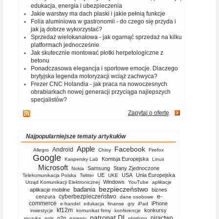
edukacja, energia i ubezpieczenia
Jakie warstwy ma dach płaski i jakie pełnią funkcje
Folia aluminiowa w gastronomii - do czego się przyda i
jak ją dobrze wykorzystać?
Sprzedaż wielokanałowa - jak ogarnąć sprzedaż na kilku
platformach jednocześnie
Jak skutecznie montować płotki herpetologiczne z
betonu
Ponadczasowa elegancja i sportowe emocje. Dlaczego
brytyjska legenda motoryzacji wciąż zachwyca?
Frezer CNC Holandia - jak praca na nowoczesnych
obrabiarkach nowej generacji przyciąga najlepszych
specjalistów?
Zapytaj o ofertę
Najpopularniejsze tematy artykułów
Apple
Facebook
Android
Allegro
Chiny
Firefox
Google
Komisja Europejska
Kaspersky Lab
Linux
Microsoft
Samsung
Stany Zjednoczone
Nokia
UE
USA
Unia Europejska
Telekomunikacja Polska
Twitter
UKE
Windows
Urząd Komunikacji Elektronicznej
YouTube
aplikacje
bezpieczeństwo
badania
aplikacje mobilne
biznes
cyberbezpieczeństwo
e-
cenzura
dane osobowe
commerce
iPhone
e-handel
edukacja
finanse
gry
iPad
kf12m
konkursy
inwestycje
komunikat firmy
konferencje
patronat DI
piractwo
p2p
muzyka
nols
patenty
phishing