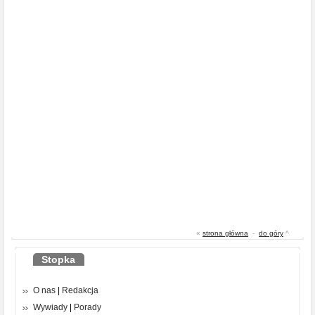
«
strona główna
-
do góry
^
Stopka
O nas
|
Redakcja
Wywiady
|
Porady