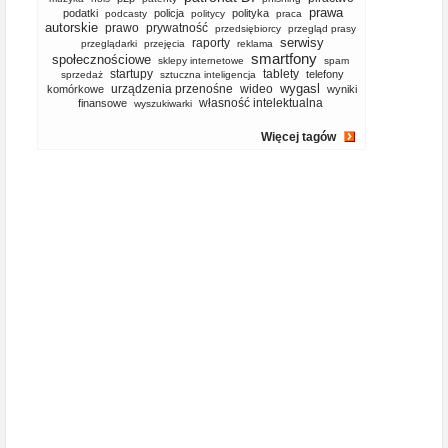
prawa
podatki
policja
polityka
podcasty
politycy
praca
autorskie
prawo
prywatność
przedsiębiorcy
przegląd prasy
serwisy
raporty
przeglądarki
przejęcia
reklama
smartfony
społecznościowe
sklepy internetowe
spam
startupy
tablety
telefony
sprzedaż
sztuczna inteligencja
wygasl
urządzenia przenośne
wideo
komórkowe
wyniki
własność intelektualna
finansowe
wyszukiwarki
Więcej tagów