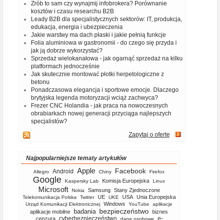
Zrób to sam czy wynajmij infobrokera? Porównanie
kosztów i czasu researchu B2B
Leady B2B dla specjalistycznych sektorów: IT, produkcja,
edukacja, energia i ubezpieczenia
Jakie warstwy ma dach płaski i jakie pełnią funkcje
Folia aluminiowa w gastronomii - do czego się przyda i
jak ją dobrze wykorzystać?
Sprzedaż wielokanałowa - jak ogarnąć sprzedaż na kilku
platformach jednocześnie
Jak skutecznie montować płotki herpetologiczne z
betonu
Ponadczasowa elegancja i sportowe emocje. Dlaczego
brytyjska legenda motoryzacji wciąż zachwyca?
Frezer CNC Holandia - jak praca na nowoczesnych
obrabiarkach nowej generacji przyciąga najlepszych
specjalistów?
Zapytaj o ofertę
Najpopularniejsze tematy artykułów
Apple
Facebook
Android
Allegro
Chiny
Firefox
Google
Komisja Europejska
Kaspersky Lab
Linux
Microsoft
Samsung
Stany Zjednoczone
Nokia
UE
USA
Unia Europejska
Telekomunikacja Polska
Twitter
UKE
Windows
Urząd Komunikacji Elektronicznej
YouTube
aplikacje
bezpieczeństwo
badania
aplikacje mobilne
biznes
cyberbezpieczeństwo
e-
cenzura
dane osobowe