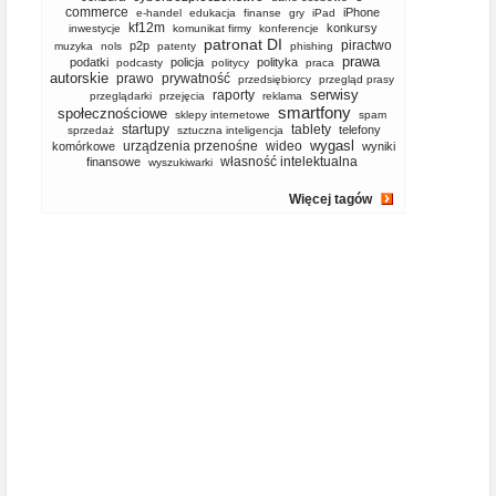
commerce
iPhone
e-handel
edukacja
finanse
gry
iPad
kf12m
konkursy
inwestycje
komunikat firmy
konferencje
patronat DI
piractwo
p2p
muzyka
nols
patenty
phishing
prawa
podatki
policja
polityka
podcasty
politycy
praca
autorskie
prawo
prywatność
przedsiębiorcy
przegląd prasy
serwisy
raporty
przeglądarki
przejęcia
reklama
smartfony
społecznościowe
sklepy internetowe
spam
startupy
tablety
telefony
sprzedaż
sztuczna inteligencja
wygasl
urządzenia przenośne
wideo
komórkowe
wyniki
własność intelektualna
finansowe
wyszukiwarki
Więcej tagów