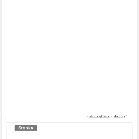
«
strona główna
-
do góry
^
Stopka