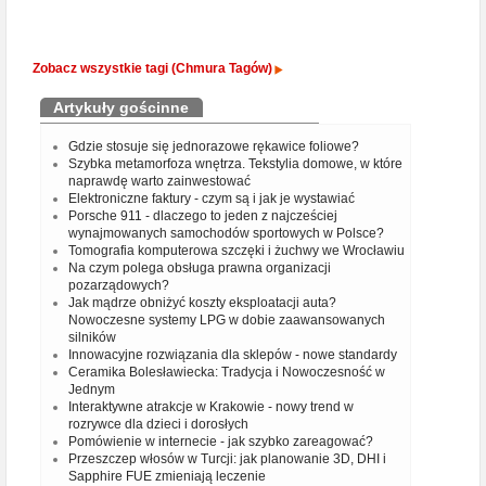
Zobacz wszystkie tagi (Chmura Tagów)
Artykuły gościnne
Gdzie stosuje się jednorazowe rękawice foliowe?
Szybka metamorfoza wnętrza. Tekstylia domowe, w które
naprawdę warto zainwestować
Elektroniczne faktury - czym są i jak je wystawiać
Porsche 911 - dlaczego to jeden z najcześciej
wynajmowanych samochodów sportowych w Polsce?
Tomografia komputerowa szczęki i żuchwy we Wrocławiu
Na czym polega obsługa prawna organizacji
pozarządowych?
Jak mądrze obniżyć koszty eksploatacji auta?
Nowoczesne systemy LPG w dobie zaawansowanych
silników
Innowacyjne rozwiązania dla sklepów - nowe standardy
Ceramika Bolesławiecka: Tradycja i Nowoczesność w
Jednym
Interaktywne atrakcje w Krakowie - nowy trend w
rozrywce dla dzieci i dorosłych
Pomówienie w internecie - jak szybko zareagować?
Przeszczep włosów w Turcji: jak planowanie 3D, DHI i
Sapphire FUE zmieniają leczenie