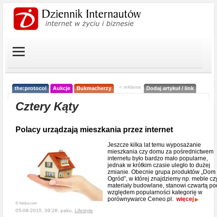
< reklama
the:protocol
Aukcje
Bukmacherzy
Dodaj artykuł / link
Cztery Kąty
Polacy urządzają mieszkania przez internet
Jeszcze kilka lat temu wyposażanie
mieszkania czy domu za pośrednictwem
internetu było bardzo mało popularne,
jednak w krótkim czasie uległo to dużej
zmianie. Obecnie grupa produktów „Dom 
Ogród”, w której znajdziemy np. meble cz
materiały budowlane, stanowi czwartą po
względem popularności kategorię w
porównywarce Ceneo.pl.
więcej
© fotolia.com
05-08-2010, 09:28, paku,
Lifestyle