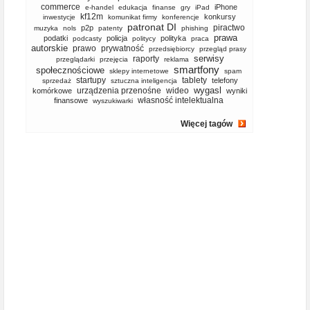
commerce
iPhone
e-handel
edukacja
finanse
gry
iPad
kf12m
konkursy
inwestycje
komunikat firmy
konferencje
patronat DI
piractwo
p2p
muzyka
nols
patenty
phishing
prawa
podatki
policja
polityka
podcasty
politycy
praca
autorskie
prawo
prywatność
przedsiębiorcy
przegląd prasy
serwisy
raporty
przeglądarki
przejęcia
reklama
smartfony
społecznościowe
sklepy internetowe
spam
startupy
tablety
telefony
sprzedaż
sztuczna inteligencja
wygasl
urządzenia przenośne
wideo
komórkowe
wyniki
własność intelektualna
finansowe
wyszukiwarki
Więcej tagów