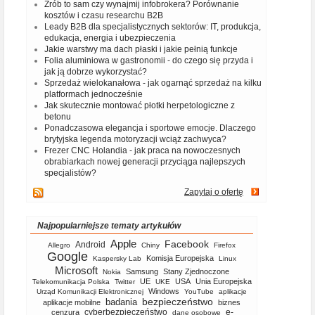
Zrób to sam czy wynajmij infobrokera? Porównanie
kosztów i czasu researchu B2B
Leady B2B dla specjalistycznych sektorów: IT, produkcja,
edukacja, energia i ubezpieczenia
Jakie warstwy ma dach płaski i jakie pełnią funkcje
Folia aluminiowa w gastronomii - do czego się przyda i
jak ją dobrze wykorzystać?
Sprzedaż wielokanałowa - jak ogarnąć sprzedaż na kilku
platformach jednocześnie
Jak skutecznie montować płotki herpetologiczne z
betonu
Ponadczasowa elegancja i sportowe emocje. Dlaczego
brytyjska legenda motoryzacji wciąż zachwyca?
Frezer CNC Holandia - jak praca na nowoczesnych
obrabiarkach nowej generacji przyciąga najlepszych
specjalistów?
Zapytaj o ofertę
Najpopularniejsze tematy artykułów
Apple
Facebook
Android
Allegro
Chiny
Firefox
Google
Komisja Europejska
Kaspersky Lab
Linux
Microsoft
Samsung
Stany Zjednoczone
Nokia
UE
USA
Unia Europejska
Telekomunikacja Polska
Twitter
UKE
Windows
Urząd Komunikacji Elektronicznej
YouTube
aplikacje
bezpieczeństwo
badania
aplikacje mobilne
biznes
cyberbezpieczeństwo
e-
cenzura
dane osobowe