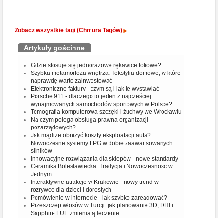
Zobacz wszystkie tagi (Chmura Tagów)
Artykuły gościnne
Gdzie stosuje się jednorazowe rękawice foliowe?
Szybka metamorfoza wnętrza. Tekstylia domowe, w które
naprawdę warto zainwestować
Elektroniczne faktury - czym są i jak je wystawiać
Porsche 911 - dlaczego to jeden z najcześciej
wynajmowanych samochodów sportowych w Polsce?
Tomografia komputerowa szczęki i żuchwy we Wrocławiu
Na czym polega obsługa prawna organizacji
pozarządowych?
Jak mądrze obniżyć koszty eksploatacji auta?
Nowoczesne systemy LPG w dobie zaawansowanych
silników
Innowacyjne rozwiązania dla sklepów - nowe standardy
Ceramika Bolesławiecka: Tradycja i Nowoczesność w
Jednym
Interaktywne atrakcje w Krakowie - nowy trend w
rozrywce dla dzieci i dorosłych
Pomówienie w internecie - jak szybko zareagować?
Przeszczep włosów w Turcji: jak planowanie 3D, DHI i
Sapphire FUE zmieniają leczenie