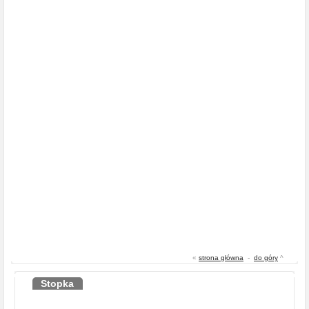
«
strona główna
-
do góry
^
Stopka