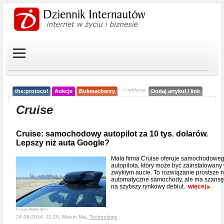
< reklama
the:protocol
Aukcje
Bukmacherzy
Dodaj artykuł / link
Cruise
Cruise: samochodowy autopilot za 10 tys. dolarów.
Lepszy niż auta Google?
Mała firma Cruise oferuje samochodowe
autopilota, który może być zainstalowany
zwykłym aucie. To rozwiązanie prostsze n
automatyczne samochody, ale ma szansę
na szybszy rynkowy debiut.
więcej
Cruise Automation
24-06-2014, 11:20, Marcin Maj,
Technologie