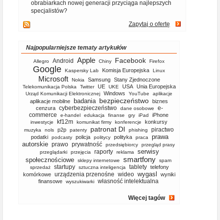
obrabiarkach nowej generacji przyciąga najlepszych
specjalistów?
Zapytaj o ofertę
Najpopularniejsze tematy artykułów
Apple
Facebook
Android
Allegro
Chiny
Firefox
Google
Komisja Europejska
Kaspersky Lab
Linux
Microsoft
Samsung
Stany Zjednoczone
Nokia
UE
USA
Unia Europejska
Telekomunikacja Polska
Twitter
UKE
Windows
Urząd Komunikacji Elektronicznej
YouTube
aplikacje
bezpieczeństwo
badania
aplikacje mobilne
biznes
cyberbezpieczeństwo
e-
cenzura
dane osobowe
commerce
iPhone
e-handel
edukacja
finanse
gry
iPad
kf12m
konkursy
inwestycje
komunikat firmy
konferencje
patronat DI
piractwo
p2p
muzyka
nols
patenty
phishing
prawa
podatki
policja
polityka
podcasty
politycy
praca
autorskie
prawo
prywatność
przedsiębiorcy
przegląd prasy
serwisy
raporty
przeglądarki
przejęcia
reklama
smartfony
społecznościowe
sklepy internetowe
spam
startupy
tablety
telefony
sprzedaż
sztuczna inteligencja
wygasl
urządzenia przenośne
wideo
komórkowe
wyniki
własność intelektualna
finansowe
wyszukiwarki
Więcej tagów