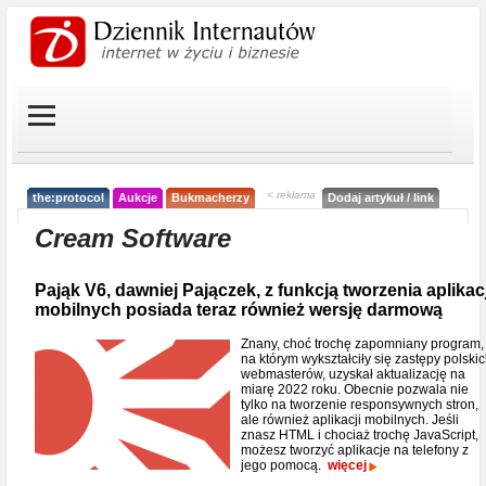
< reklama
the:protocol
Aukcje
Bukmacherzy
Dodaj artykuł / link
Cream Software
Pająk V6, dawniej Pajączek, z funkcją tworzenia aplikacj
mobilnych posiada teraz również wersję darmową
Znany, choć trochę zapomniany program,
na którym wykształciły się zastępy polski
webmasterów, uzyskał aktualizację na
miarę 2022 roku. Obecnie pozwala nie
tylko na tworzenie responsywnych stron,
ale również aplikacji mobilnych. Jeśli
znasz HTML i chociaż trochę JavaScript,
możesz tworzyć aplikacje na telefony z
jego pomocą.
więcej