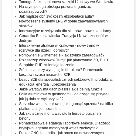
Tomografia komputerowa szczęki i żuchwy we Wrocławiu
Na czym polega obsługa prawna organizacji
pozarządowych?
Jak mądrze obniżyć koszty eksploatacji auta?
Nowoczesne systemy LPG w dobie zaawansowanych
silników
Innowacyjne rozwiązania dla sklepów - nowe standardy
Ceramika Bolesławiecka: Tradycja i Nowoczesność w
Jednym
Interaktywne atrakcje w Krakowie - nowy trend w
rozrywce dla dzieci i dorosłych
Pomówienie w internecie - jak szybko zareagować?
Przeszczep włosów w Turcji: jak planowanie 3D, DHI i
Sapphire FUE zmieniają leczenie
Zrób to sam czy wynajmij infobrokera? Porównanie
kosztów i czasu researchu B2B
Leady B2B dla specjalistycznych sektorów: IT, produkcja,
edukacja, energia i ubezpieczenia
Jakie warstwy ma dach płaski i jakie pełnią funkcje
Folia aluminiowa w gastronomii - do czego się przyda i
jak ją dobrze wykorzystać?
Sprzedaż wielokanałowa - jak ogarnąć sprzedaż na kilku
platformach jednocześnie
Jak skutecznie montować płotki herpetologiczne z
betonu
Ponadczasowa elegancja i sportowe emocje. Dlaczego
brytyjska legenda motoryzacji wciąż zachwyca?
Frezer CNC Holandia - jak praca na nowoczesnych