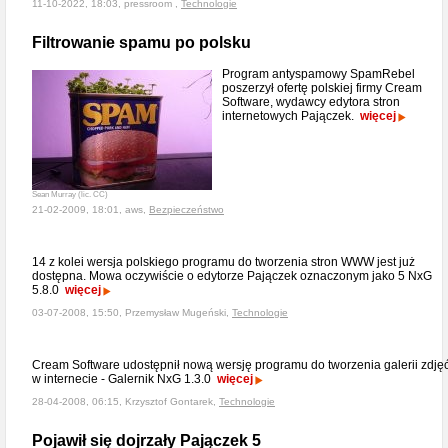
11-10-2022, 18:03, pressroom ,
Technologie
Filtrowanie spamu po polsku
Program antyspamowy SpamRebel
poszerzył ofertę polskiej firmy Cream
Software, wydawcy edytora stron
internetowych Pajączek.
więcej
Sean Murray (lic. CC)
21-02-2009, 18:01, aws,
Bezpieczeństwo
14 z kolei wersja polskiego programu do tworzenia stron WWW jest już
dostępna. Mowa oczywiście o edytorze Pajączek oznaczonym jako 5 NxG
5.8.0
więcej
03-07-2008, 15:50, Przemysław Mugeński,
Technologie
Cream Software udostępnił nową wersję programu do tworzenia galerii zdję
w internecie - Galernik NxG 1.3.0
więcej
28-04-2008, 06:15, Krzysztof Gontarek,
Technologie
Pojawił się dojrzały Pajączek 5