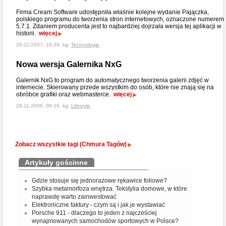
Firma Cream Software udostępniła właśnie kolejne wydanie Pajączka,
polskiego programu do tworzenia stron internetowych, oznaczone numerem
5.7.1. Zdaniem producenta jest to najbardziej dojrzała wersja tej aplikacji w
historii.
więcej
29-11-2007, 18:29, kg,
Technologie
Nowa wersja Galernika NxG
Galernik NxG to program do automatycznego tworzenia galerii zdjęć w
internecie. Skierowany przede wszystkim do osób, które nie znają się na
obróbce grafiki oraz webmasterce.
więcej
28-11-2006, 08:16, kg,
Lifestyle
Zobacz wszystkie tagi (Chmura Tagów)
Artykuły gościnne
Gdzie stosuje się jednorazowe rękawice foliowe?
Szybka metamorfoza wnętrza. Tekstylia domowe, w które
naprawdę warto zainwestować
Elektroniczne faktury - czym są i jak je wystawiać
Porsche 911 - dlaczego to jeden z najcześciej
wynajmowanych samochodów sportowych w Polsce?