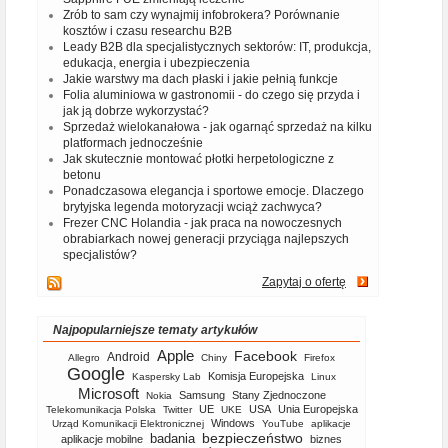
Zrób to sam czy wynajmij infobrokera? Porównanie
kosztów i czasu researchu B2B
Leady B2B dla specjalistycznych sektorów: IT, produkcja,
edukacja, energia i ubezpieczenia
Jakie warstwy ma dach płaski i jakie pełnią funkcje
Folia aluminiowa w gastronomii - do czego się przyda i
jak ją dobrze wykorzystać?
Sprzedaż wielokanałowa - jak ogarnąć sprzedaż na kilku
platformach jednocześnie
Jak skutecznie montować płotki herpetologiczne z
betonu
Ponadczasowa elegancja i sportowe emocje. Dlaczego
brytyjska legenda motoryzacji wciąż zachwyca?
Frezer CNC Holandia - jak praca na nowoczesnych
obrabiarkach nowej generacji przyciąga najlepszych
specjalistów?
Zapytaj o ofertę
Najpopularniejsze tematy artykułów
Apple
Facebook
Android
Allegro
Chiny
Firefox
Google
Komisja Europejska
Kaspersky Lab
Linux
Microsoft
Samsung
Stany Zjednoczone
Nokia
UE
USA
Unia Europejska
Telekomunikacja Polska
Twitter
UKE
Windows
Urząd Komunikacji Elektronicznej
YouTube
aplikacje
bezpieczeństwo
badania
aplikacje mobilne
biznes