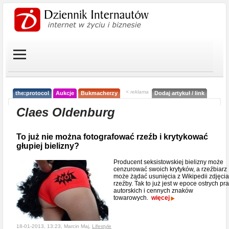
< reklama
the:protocol
Aukcje
Bukmacherzy
Dodaj artykuł / link
Claes Oldenburg
To już nie można fotografować rzeźb i krytykować
głupiej bielizny?
Producent seksistowskiej bielizny może
cenzurować swoich krytyków, a rzeźbiarz
może żądać usunięcia z Wikipedii zdjęcia
rzeźby. Tak to już jest w epoce ostrych pr
autorskich i cennych znaków
towarowych.
więcej
18-01-2013, 13:23, Marcin Maj,
Lifestyle