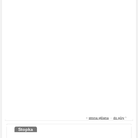
«
strona główna
-
do góry
^
Stopka