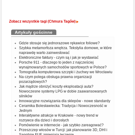
Zobacz wszystkie tagi (Chmura Tagów)
Artykuły gościnne
Gdzie stosuje się jednorazowe rękawice foliowe?
Szybka metamorfoza wnętrza. Tekstylia domowe, w które
naprawdę warto zainwestować
Elektroniczne faktury - czym są i jak je wystawiać
Porsche 911 - dlaczego to jeden z najcześciej
wynajmowanych samochodów sportowych w Polsce?
Tomografia komputerowa szczęki i żuchwy we Wrocławiu
Na czym polega obsługa prawna organizacji
pozarządowych?
Jak mądrze obniżyć koszty eksploatacji auta?
Nowoczesne systemy LPG w dobie zaawansowanych
silników
Innowacyjne rozwiązania dla sklepów - nowe standardy
Ceramika Bolesławiecka: Tradycja i Nowoczesność w
Jednym
Interaktywne atrakcje w Krakowie - nowy trend w
rozrywce dla dzieci i dorosłych
Pomówienie w internecie - jak szybko zareagować?
Przeszczep włosów w Turcji: jak planowanie 3D, DHI i
Sapphire FUE zmieniają leczenie