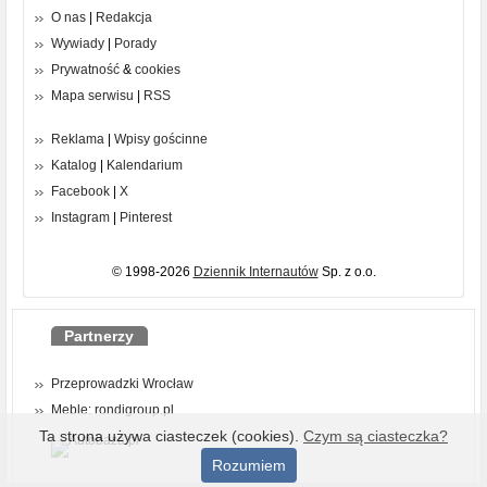
O nas
|
Redakcja
Wywiady
|
Porady
Prywatność
&
cookies
Mapa serwisu
|
RSS
Reklama
|
Wpisy gościnne
Katalog
|
Kalendarium
Facebook
|
X
Instagram
|
Pinterest
© 1998-2026
Dziennik Internautów
Sp. z o.o.
Partnerzy
Przeprowadzki Wrocław
Meble: rondigroup.pl
Ta strona używa ciasteczek (cookies).
Czym są ciasteczka?
Rozumiem