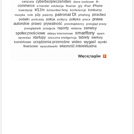
cyberbezpieczeństwo
e-
cenzura
dane osobowe
commerce
iPhone
e-handel
edukacja
finanse
gry
iPad
kf12m
konkursy
inwestycje
komunikat firmy
konferencje
patronat DI
piractwo
p2p
muzyka
nols
patenty
phishing
prawa
podatki
policja
polityka
podcasty
politycy
praca
autorskie
prawo
prywatność
przedsiębiorcy
przegląd prasy
serwisy
raporty
przeglądarki
przejęcia
reklama
smartfony
społecznościowe
sklepy internetowe
spam
startupy
tablety
telefony
sprzedaż
sztuczna inteligencja
wygasl
urządzenia przenośne
wideo
komórkowe
wyniki
własność intelektualna
finansowe
wyszukiwarki
Więcej tagów