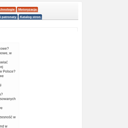
echnologie
Motoryzacja
i patronaty
Katalog stron
liowe?
mowe, w
tawiać
ej
w Polsce?
 we
i
a?
nsowanych
we
czesność w
end w