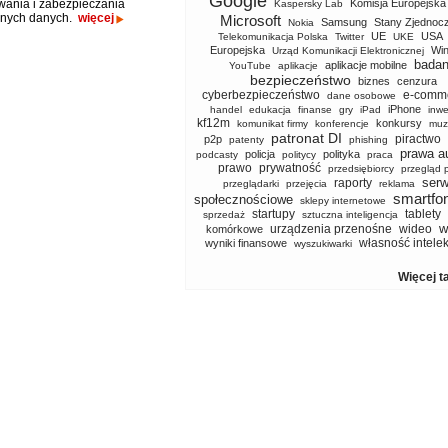
Google
ania i zabezpieczania
Komisja Europejska
Kaspersky Lab
anych danych.
więcej
Microsoft
Samsung
Stany Zjednoc
Nokia
UE
USA
Telekomunikacja Polska
Twitter
UKE
Europejska
Wi
Urząd Komunikacji Elektronicznej
badan
aplikacje mobilne
YouTube
aplikacje
bezpieczeństwo
biznes
cenzura
cyberbezpieczeństwo
e-comm
dane osobowe
iPhone
handel
edukacja
finanse
gry
iPad
inwe
kf12m
konkursy
komunikat firmy
konferencje
muz
patronat DI
piractwo
p2p
patenty
phishing
prawa a
policja
polityka
podcasty
politycy
praca
prawo
prywatność
przedsiębiorcy
przegląd 
serw
raporty
przeglądarki
przejęcia
reklama
smartfo
społecznościowe
sklepy internetowe
startupy
tablety
sprzedaż
sztuczna inteligencja
w
urządzenia przenośne
wideo
komórkowe
własność intele
wyniki finansowe
wyszukiwarki
Więcej t