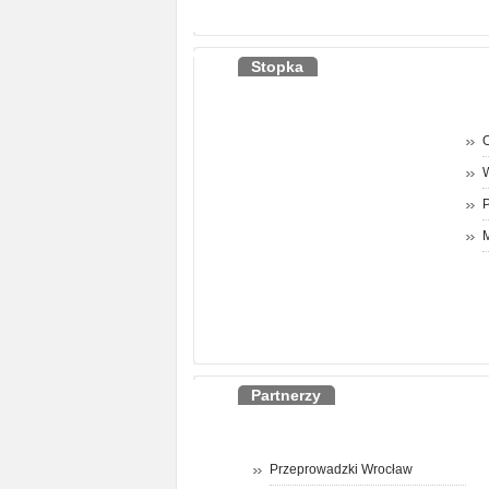
Stopka
O
P
M
Partnerzy
Przeprowadzki Wrocław