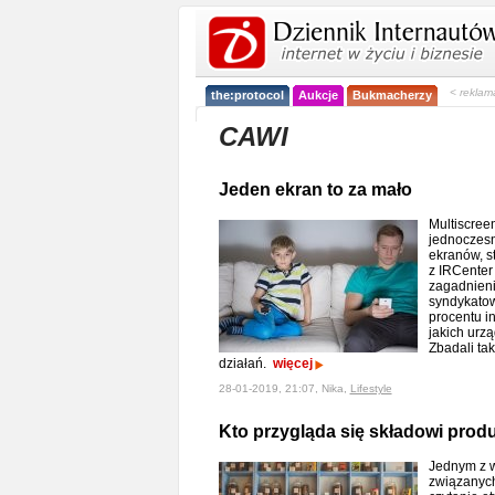
< reklam
the:protocol
Aukcje
Bukmacherzy
CAWI
Jeden ekran to za mało
Multiscreen
jednoczesn
ekranów, s
z IRCenter
zagadnien
syndykatow
procentu i
jakich urz
Zbadali tak
działań.
więcej
28-01-2019, 21:07, Nika,
Lifestyle
Kto przygląda się składowi pro
Jednym z 
związanych