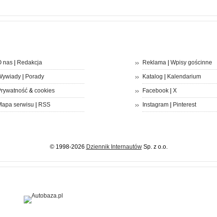
 nas
|
Redakcja
Reklama
|
Wpisy gościnne
Wywiady
|
Porady
Katalog
|
Kalendarium
rywatność
&
cookies
Facebook
|
X
apa serwisu
|
RSS
Instagram
|
Pinterest
© 1998-2026
Dziennik Internautów
Sp. z o.o.