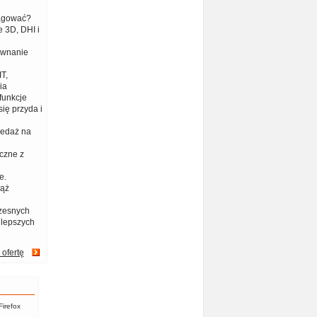
eagować?
 3D, DHI i
ównanie
T,
ia
funkcje
ię przyda i
zedaż na
czne z
e.
iąż
zesnych
jlepszych
 ofertę
Firefox