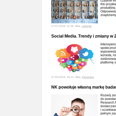
czytanie et
Kto przykł
produktów, 
Odpowiedzi
znajdziem
17-07-2018, 11:09, Nika,
Lifestyle
Social Media. Trendy i zmiany w 
Intensywno
społecznoś
wypowiedz
wzrasta, n
zastosowan
platformę 
27-03-2018, 16:12, Nika,
Pieniądze
NK powołuje własną markę bada
Rozwój ze
do powstan
Research.N
dostarczani
i oczekiwa
pełnym za