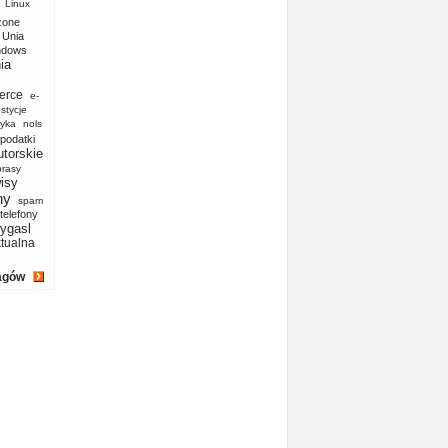
Linux
zone
Unia
ndows
ia
erce
e-
stycje
yka
nols
podatki
utorskie
prasy
isy
ny
spam
telefony
ygasl
ktualna
agów