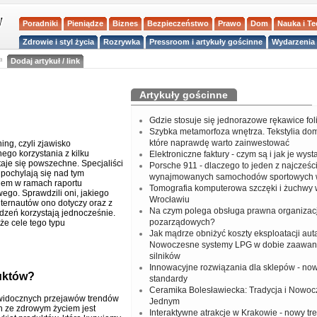
Poradniki
Pieniądze
Biznes
Bezpieczeństwo
Prawo
Dom
Nauka i T
Zdrowie i styl życia
Rozrywka
Pressroom i artykuły gościnne
Wydarzenia 
a
Dodaj artykuł / link
Artykuły gościnne
Gdzie stosuje się jednorazowe rękawice fo
Szybka metamorfoza wnętrza. Tekstylia do
które naprawdę warto zainwestować
ing, czyli zjawisko
ego korzystania z kilku
Elektroniczne faktury - czym są i jak je wys
taje się powszechne. Specjaliści
Porsche 911 - dlaczego to jeden z najcześci
 pochylają się nad tym
wynajmowanych samochodów sportowych 
iem w ramach raportu
Tomografia komputerowa szczęki i żuchwy
ego. Sprawdzili oni, jakiego
Wrocławiu
nternautów ono dotyczy oraz z
Na czym polega obsługa prawna organizacj
ądzeń korzystają jednocześnie.
pozarządowych?
że cele tego typu
Jak mądrze obniżyć koszty eksploatacji aut
Nowoczesne systemy LPG w dobie zaawa
silników
Innowacyjne rozwiązania dla sklepów - no
duktów?
standardy
Ceramika Bolesławiecka: Tradycja i Nowo
widocznych przejawów trendów
Jednym
 ze zdrowym życiem jest
Interaktywne atrakcje w Krakowie - nowy tr