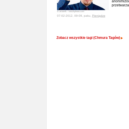
anonimizow
przetwarz
© arsenik - istockphoto.com
07-02-2012, 09:09, paku,
Pieniądze
Zobacz wszystkie tagi (Chmura Tagów)