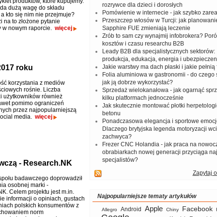
ykiet produktów, które kupujemy.
rozrywce dla dzieci i dorosłych
ada dużą wagę do składu
Pomówienie w internecie - jak szybko zar
a kto się nim nie przejmuje?
Przeszczep włosów w Turcji: jak planowanie
 na to złożone pytanie
y w nowym raporcie.
więcej
Sapphire FUE zmieniają leczenie
Zrób to sam czy wynajmij infobrokera? Por
kosztów i czasu researchu B2B
Leady B2B dla specjalistycznych sektorów: I
produkcja, edukacja, energia i ubezpieczen
2017 roku
Jakie warstwy ma dach płaski i jakie pełnią 
Folia aluminiowa w gastronomii - do czego s
jak ją dobrze wykorzystać?
ść korzystania z mediów
ciowych rośnie. Liczba
Sprzedaż wielokanałowa - jak ogarnąć spr
i użytkowników również
kilku platformach jednocześnie
awet pomimo ograniczeń
Jak skutecznie montować płotki herpetologi
ych przez najpopularniejszą
betonu
social media.
więcej
Ponadczasowa elegancja i sportowe emocj
Dlaczego brytyjska legenda motoryzacji wc
zachwyca?
Frezer CNC Holandia - jak praca na nowoc
obrabiarkach nowej generacji przyciąga na
specjalistów?
wczą - Research.NK
Zapytaj o
społu badawczego doprowadził
ia osobnej marki -
K. Celem projektu jest m.in.
Najpopularniejsze tematy artykułów
e informacji o opiniach, gustach
niach polskich konsumentów z
Apple
Facebook
Android
Allegro
Chiny
chowaniem norm