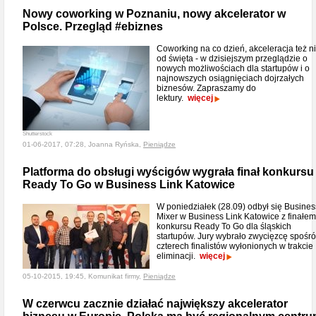
Nowy coworking w Poznaniu, nowy akcelerator w
Polsce. Przegląd #ebiznes
Coworking na co dzień, akceleracja też n
od święta - w dzisiejszym przeglądzie o
nowych możliwościach dla startupów i o
najnowszych osiągnięciach dojrzałych
biznesów. Zapraszamy do
lektury.
więcej
Shutterstock
01-06-2017, 07:28, Joanna Ryńska,
Pieniądze
Platforma do obsługi wyścigów wygrała finał konkursu
Ready To Go w Business Link Katowice
W poniedziałek (28.09) odbył się Busines
Mixer w Business Link Katowice z finałem
konkursu Ready To Go dla śląskich
startupów. Jury wybrało zwycięzcę spośr
czterech finalistów wyłonionych w trakcie
eliminacji.
więcej
05-10-2015, 19:45, Komunikat firmy,
Pieniądze
W czerwcu zacznie działać największy akcelerator