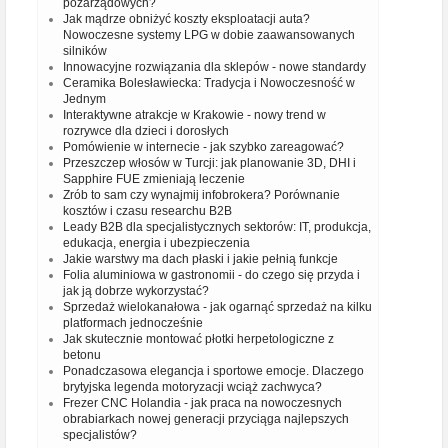
pozarządowych?
Jak mądrze obniżyć koszty eksploatacji auta?
Nowoczesne systemy LPG w dobie zaawansowanych
silników
Innowacyjne rozwiązania dla sklepów - nowe standardy
Ceramika Bolesławiecka: Tradycja i Nowoczesność w
Jednym
Interaktywne atrakcje w Krakowie - nowy trend w
rozrywce dla dzieci i dorosłych
Pomówienie w internecie - jak szybko zareagować?
Przeszczep włosów w Turcji: jak planowanie 3D, DHI i
Sapphire FUE zmieniają leczenie
Zrób to sam czy wynajmij infobrokera? Porównanie
kosztów i czasu researchu B2B
Leady B2B dla specjalistycznych sektorów: IT, produkcja,
edukacja, energia i ubezpieczenia
Jakie warstwy ma dach płaski i jakie pełnią funkcje
Folia aluminiowa w gastronomii - do czego się przyda i
jak ją dobrze wykorzystać?
Sprzedaż wielokanałowa - jak ogarnąć sprzedaż na kilku
platformach jednocześnie
Jak skutecznie montować płotki herpetologiczne z
betonu
Ponadczasowa elegancja i sportowe emocje. Dlaczego
brytyjska legenda motoryzacji wciąż zachwyca?
Frezer CNC Holandia - jak praca na nowoczesnych
obrabiarkach nowej generacji przyciąga najlepszych
specjalistów?