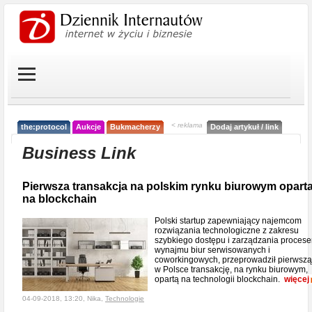
< reklama
the:protocol
Aukcje
Bukmacherzy
Dodaj artykuł / link
Business Link
Pierwsza transakcja na polskim rynku biurowym opart
na blockchain
Polski startup zapewniający najemcom
rozwiązania technologiczne z zakresu
szybkiego dostępu i zarządzania proces
wynajmu biur serwisowanych i
coworkingowych, przeprowadził pierwszą
w Polsce transakcję, na rynku biurowym,
opartą na technologii blockchain.
więcej
04-09-2018, 13:20, Nika,
Technologie