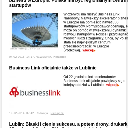
biznesu w Europie. Polska ma być regionalnym centr
startupów
W czerwcu ma ruszyć Business Link
Narodowy. Największy akcelerator bizne
w Europie ma pomieścić nawet 850
startupowców. Pomysłodawcy oceniają, ż
może on pomóc w zwiększeniu dynamiki
rozwoju startupów w Polsce i przyciągnąć
młodych ludzi z zagranicy. Chcą, by Pols
stała się największym centrum
przedsiębiorczości w Europie
Tadeusz Rudzki (CC BY-SA 3.0)
Środkowej.
więcej
04-02-2015, 14:17, NEWSERIA,
Pieniądze
Business Link oficjalnie także w Lublinie
Od 22 grudnia sieć akceleratorów
Business Link oficjalnie powiększy się o
kolejny oddział w Lublinie.
więcej
19-12-2014, 07:42, Redakcja ,
Pieniądze
Lublin: Blaski i cienie sukcesu, a potem drony, drukark