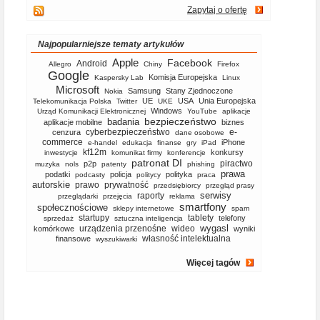
Zapytaj o ofertę
Najpopularniejsze tematy artykułów
Apple
Facebook
Android
Allegro
Chiny
Firefox
Google
Komisja Europejska
Kaspersky Lab
Linux
Microsoft
Samsung
Stany Zjednoczone
Nokia
UE
USA
Unia Europejska
Telekomunikacja Polska
Twitter
UKE
Windows
Urząd Komunikacji Elektronicznej
YouTube
aplikacje
bezpieczeństwo
badania
aplikacje mobilne
biznes
cyberbezpieczeństwo
e-
cenzura
dane osobowe
commerce
iPhone
e-handel
edukacja
finanse
gry
iPad
kf12m
konkursy
inwestycje
komunikat firmy
konferencje
patronat DI
piractwo
p2p
muzyka
nols
patenty
phishing
prawa
podatki
policja
polityka
podcasty
politycy
praca
autorskie
prawo
prywatność
przedsiębiorcy
przegląd prasy
serwisy
raporty
przeglądarki
przejęcia
reklama
smartfony
społecznościowe
sklepy internetowe
spam
startupy
tablety
telefony
sprzedaż
sztuczna inteligencja
wygasl
urządzenia przenośne
wideo
komórkowe
wyniki
własność intelektualna
finansowe
wyszukiwarki
Więcej tagów