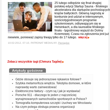
25 lutego odbędzie się finał drugiej
polskiej edycji Startup Sauna - fińskiego
akceleratora dla startupów pochodzących
krajów bałtyckich. Główną nagrodą w
konkursie jest udział w intensywnym,
sześciotygodniowym programie
szkoleniowym, odbywającym się w
Helsinkach, a dla laureatów fińskiego
finału - tygodniowy wyjazd do Doliny
©istockphoto.com/Sportstock
Krzemowej. Czasu na zgłoszenia jest już
niewiele, ponieważ zapisy trwają tylko do 17 lutego.
więcej
10-02-2012, 07:10, PATRONAT MEDIALNY,
Pieniądze
Zobacz wszystkie tagi (Chmura Tagów)
Artykuły gościnne
Gdzie stosuje się jednorazowe rękawice foliowe?
Szybka metamorfoza wnętrza. Tekstylia domowe, w które
naprawdę warto zainwestować
Elektroniczne faktury - czym są i jak je wystawiać
Porsche 911 - dlaczego to jeden z najcześciej
wynajmowanych samochodów sportowych w Polsce?
Tomografia komputerowa szczęki i żuchwy we Wrocławiu
Na czym polega obsługa prawna organizacji