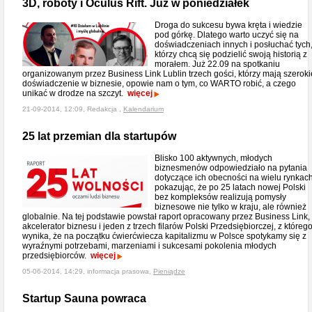
3D, roboty i Oculus Rift. Już w poniedziałek
Droga do sukcesu bywa kręta i wiedzie
pod górkę. Dlatego warto uczyć się na
doświadczeniach innych i posłuchać tych
którzy chcą się podzielić swoją historią z
morałem. Już 22.09 na spotkaniu
organizowanym przez Business Link Lublin trzech gości, którzy mają szeroki
doświadczenie w biznesie, opowie nam o tym, co WARTO robić, a czego
unikać w drodze na szczyt.
więcej
21-09-2014, 12:09, Redakcja ,
Kalendarium
25 lat przemian dla startupów
Blisko 100 aktywnych, młodych
biznesmenów odpowiedziało na pytania
dotyczące ich obecności na wielu rynkach
pokazując, że po 25 latach nowej Polski
bez kompleksów realizują pomysły
biznesowe nie tylko w kraju, ale również
globalnie. Na tej podstawie powstał raport opracowany przez Business Link,
akcelerator biznesu i jeden z trzech filarów Polski Przedsiębiorczej, z któreg
wynika, że na początku ćwierćwiecza kapitalizmu w Polsce spotykamy się z
wyraźnymi potrzebami, marzeniami i sukcesami pokolenia młodych
przedsiębiorców.
więcej
05-06-2014, 14:29, informacja prasowa,
Pieniądze
Startup Sauna powraca