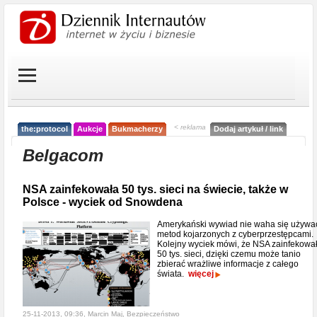
< reklama
the:protocol
Aukcje
Bukmacherzy
Dodaj artykuł / link
Belgacom
NSA zainfekowała 50 tys. sieci na świecie, także w
Polsce - wyciek od Snowdena
Amerykański wywiad nie waha się używa
metod kojarzonych z cyberprzestępcami.
Kolejny wyciek mówi, że NSA zainfekowa
50 tys. sieci, dzięki czemu może tanio
zbierać wrażliwe informacje z całego
świata.
więcej
25-11-2013, 09:36, Marcin Maj,
Bezpieczeństwo