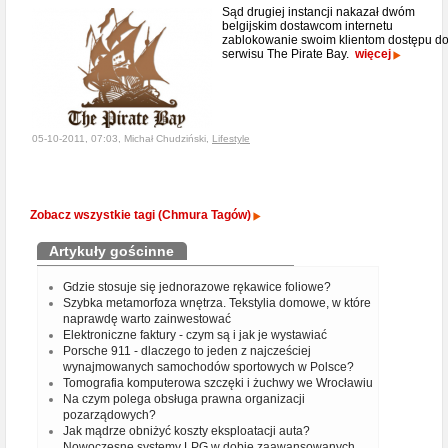
Sąd drugiej instancji nakazał dwóm
belgijskim dostawcom internetu
zablokowanie swoim klientom dostępu d
serwisu The Pirate Bay.
więcej
05-10-2011, 07:03, Michał Chudziński,
Lifestyle
Zobacz wszystkie tagi (Chmura Tagów)
Artykuły gościnne
Gdzie stosuje się jednorazowe rękawice foliowe?
Szybka metamorfoza wnętrza. Tekstylia domowe, w które
naprawdę warto zainwestować
Elektroniczne faktury - czym są i jak je wystawiać
Porsche 911 - dlaczego to jeden z najcześciej
wynajmowanych samochodów sportowych w Polsce?
Tomografia komputerowa szczęki i żuchwy we Wrocławiu
Na czym polega obsługa prawna organizacji
pozarządowych?
Jak mądrze obniżyć koszty eksploatacji auta?
Nowoczesne systemy LPG w dobie zaawansowanych