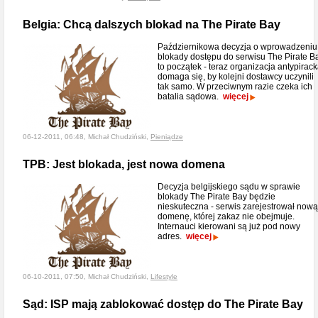
Belgia: Chcą dalszych blokad na The Pirate Bay
Październikowa decyzja o wprowadzeniu
blokady dostępu do serwisu The Pirate B
to początek - teraz organizacja antypirac
domaga się, by kolejni dostawcy uczynili
tak samo. W przeciwnym razie czeka ich
batalia sądowa.
więcej
06-12-2011, 06:48, Michał Chudziński,
Pieniądze
TPB: Jest blokada, jest nowa domena
Decyzja belgijskiego sądu w sprawie
blokady The Pirate Bay będzie
nieskuteczna - serwis zarejestrował nową
domenę, której zakaz nie obejmuje.
Internauci kierowani są już pod nowy
adres.
więcej
06-10-2011, 07:50, Michał Chudziński,
Lifestyle
Sąd: ISP mają zablokować dostęp do The Pirate Bay