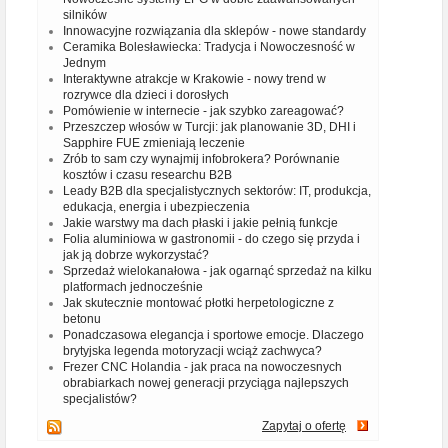
silników
Innowacyjne rozwiązania dla sklepów - nowe standardy
Ceramika Bolesławiecka: Tradycja i Nowoczesność w
Jednym
Interaktywne atrakcje w Krakowie - nowy trend w
rozrywce dla dzieci i dorosłych
Pomówienie w internecie - jak szybko zareagować?
Przeszczep włosów w Turcji: jak planowanie 3D, DHI i
Sapphire FUE zmieniają leczenie
Zrób to sam czy wynajmij infobrokera? Porównanie
kosztów i czasu researchu B2B
Leady B2B dla specjalistycznych sektorów: IT, produkcja,
edukacja, energia i ubezpieczenia
Jakie warstwy ma dach płaski i jakie pełnią funkcje
Folia aluminiowa w gastronomii - do czego się przyda i
jak ją dobrze wykorzystać?
Sprzedaż wielokanałowa - jak ogarnąć sprzedaż na kilku
platformach jednocześnie
Jak skutecznie montować płotki herpetologiczne z
betonu
Ponadczasowa elegancja i sportowe emocje. Dlaczego
brytyjska legenda motoryzacji wciąż zachwyca?
Frezer CNC Holandia - jak praca na nowoczesnych
obrabiarkach nowej generacji przyciąga najlepszych
specjalistów?
Zapytaj o ofertę