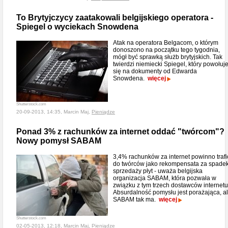
To Brytyjczycy zaatakowali belgijskiego operatora -
Spiegel o wyciekach Snowdena
Atak na operatora Belgacom, o którym
donoszono na początku tego tygodnia,
mógł być sprawką służb brytyjskich. Tak
twierdzi niemiecki Spiegel, który powołuj
się na dokumenty od Edwarda
Snowdena.
więcej
Shutterstock.com
20-09-2013, 14:35, Marcin Maj,
Pieniądze
Ponad 3% z rachunków za internet oddać "twórcom"?
Nowy pomysł SABAM
3,4% rachunków za internet powinno trafi
do twórców jako rekompensata za spade
sprzedaży płyt - uważa belgijska
organizacja SABAM, która pozwała w
związku z tym trzech dostawców internetu
Absurdalność pomysłu jest porażająca, a
SABAM tak ma.
więcej
Shutterstock.com
02-05-2013, 12:18, Marcin Maj,
Pieniądze