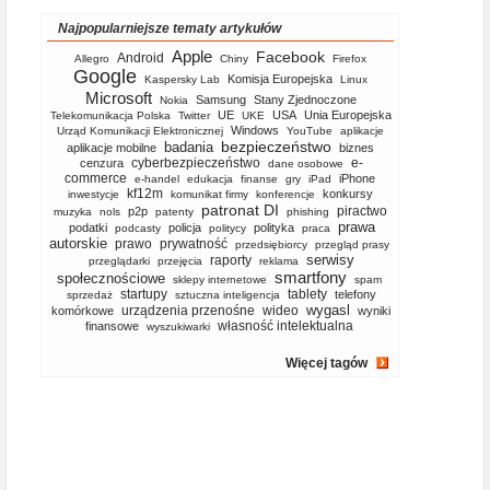
Najpopularniejsze tematy artykułów
Apple
Facebook
Android
Allegro
Chiny
Firefox
Google
Komisja Europejska
Kaspersky Lab
Linux
Microsoft
Samsung
Stany Zjednoczone
Nokia
UE
USA
Unia Europejska
Telekomunikacja Polska
Twitter
UKE
Windows
Urząd Komunikacji Elektronicznej
YouTube
aplikacje
bezpieczeństwo
badania
aplikacje mobilne
biznes
cyberbezpieczeństwo
e-
cenzura
dane osobowe
commerce
iPhone
e-handel
edukacja
finanse
gry
iPad
kf12m
konkursy
inwestycje
komunikat firmy
konferencje
patronat DI
piractwo
p2p
muzyka
nols
patenty
phishing
prawa
podatki
policja
polityka
podcasty
politycy
praca
autorskie
prawo
prywatność
przedsiębiorcy
przegląd prasy
serwisy
raporty
przeglądarki
przejęcia
reklama
smartfony
społecznościowe
sklepy internetowe
spam
startupy
tablety
telefony
sprzedaż
sztuczna inteligencja
wygasl
urządzenia przenośne
wideo
komórkowe
wyniki
własność intelektualna
finansowe
wyszukiwarki
Więcej tagów