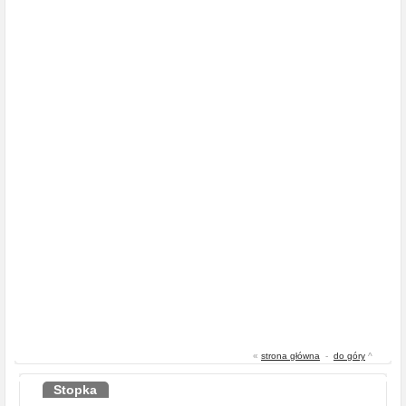
«
strona główna
-
do góry
^
Stopka