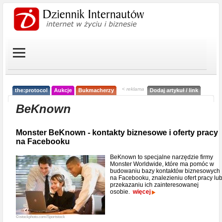
< reklama
the:protocol
Aukcje
Bukmacherzy
Dodaj artykuł / link
BeKnown
Monster BeKnown - kontakty biznesowe i oferty pracy
na Facebooku
BeKnown to specjalne narzędzie firmy
Monster Worldwide, które ma pomóc w
budowaniu bazy kontaktów biznesowych
na Facebooku, znalezieniu ofert pracy lu
przekazaniu ich zainteresowanej
osobie.
więcej
©istockphoto.com/Sportstock