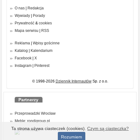
O nas
|
Redakcja
Wywiady
|
Porady
Prywatność
&
cookies
Mapa serwisu
|
RSS
Reklama
|
Wpisy gościnne
Katalog
|
Kalendarium
Facebook
|
X
Instagram
|
Pinterest
© 1998-2026
Dziennik Internautów
Sp. z o.o.
Partnerzy
Przeprowadzki Wrocław
Meble: rondigroup.pl
Ta strona używa ciasteczek (cookies).
Czym są ciasteczka?
Rozumiem