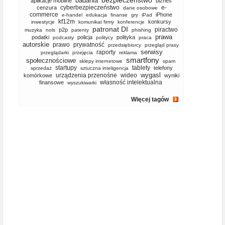
bezpieczeństwo
badania
aplikacje mobilne
biznes
cyberbezpieczeństwo
e-
cenzura
dane osobowe
commerce
iPhone
e-handel
edukacja
finanse
gry
iPad
kf12m
konkursy
inwestycje
komunikat firmy
konferencje
patronat DI
piractwo
p2p
muzyka
nols
patenty
phishing
prawa
podatki
policja
polityka
podcasty
politycy
praca
autorskie
prawo
prywatność
przedsiębiorcy
przegląd prasy
serwisy
raporty
przeglądarki
przejęcia
reklama
smartfony
społecznościowe
sklepy internetowe
spam
startupy
tablety
telefony
sprzedaż
sztuczna inteligencja
wygasl
urządzenia przenośne
wideo
komórkowe
wyniki
własność intelektualna
finansowe
wyszukiwarki
Więcej tagów