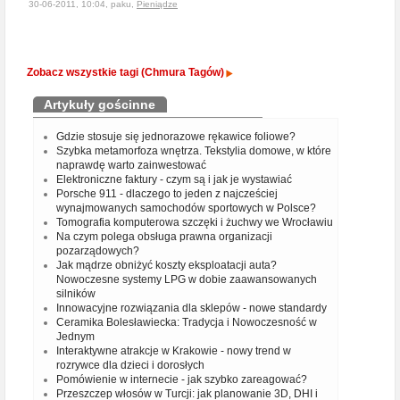
30-06-2011, 10:04, paku,
Pieniądze
Zobacz wszystkie tagi (Chmura Tagów)
Artykuły gościnne
Gdzie stosuje się jednorazowe rękawice foliowe?
Szybka metamorfoza wnętrza. Tekstylia domowe, w które
naprawdę warto zainwestować
Elektroniczne faktury - czym są i jak je wystawiać
Porsche 911 - dlaczego to jeden z najcześciej
wynajmowanych samochodów sportowych w Polsce?
Tomografia komputerowa szczęki i żuchwy we Wrocławiu
Na czym polega obsługa prawna organizacji
pozarządowych?
Jak mądrze obniżyć koszty eksploatacji auta?
Nowoczesne systemy LPG w dobie zaawansowanych
silników
Innowacyjne rozwiązania dla sklepów - nowe standardy
Ceramika Bolesławiecka: Tradycja i Nowoczesność w
Jednym
Interaktywne atrakcje w Krakowie - nowy trend w
rozrywce dla dzieci i dorosłych
Pomówienie w internecie - jak szybko zareagować?
Przeszczep włosów w Turcji: jak planowanie 3D, DHI i