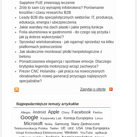
Sapphire FUE zmieniają leczenie
Zrób to sam czy wynajmij infobrokera? Porównanie
kosztów i czasu researchu B2B
Leady B2B dla specjalistycznych sektorów: IT, produkcja,
edukacja, energia i ubezpieczenia
Jakie warstwy ma dach płaski i jakie pełnią funkcje
Folia aluminiowa w gastronomii - do czego się przyda i
jak ją dobrze wykorzystać?
Sprzedaż wielokanałowa - jak ogarnąć sprzedaż na kilku
platformach jednocześnie
Jak skutecznie montować płotki herpetologiczne z
betonu
Ponadczasowa elegancja i sportowe emocje. Dlaczego
brytyjska legenda motoryzacji wciąż zachwyca?
Frezer CNC Holandia - jak praca na nowoczesnych
obrabiarkach nowej generacji przyciąga najlepszych
specjalistów?
Zapytaj o ofertę
Najpopularniejsze tematy artykułów
Apple
Facebook
Android
Allegro
Chiny
Firefox
Google
Komisja Europejska
Kaspersky Lab
Linux
Microsoft
Samsung
Stany Zjednoczone
Nokia
UE
USA
Unia Europejska
Telekomunikacja Polska
Twitter
UKE
Windows
Urząd Komunikacji Elektronicznej
YouTube
aplikacje