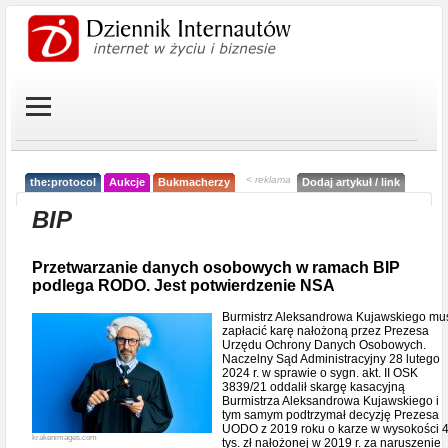
< reklama
the:protocol
Aukcje
Bukmacherzy
Dodaj artykuł / link
BIP
Przetwarzanie danych osobowych w ramach BIP
podlega RODO. Jest potwierdzenie NSA
Burmistrz Aleksandrowa Kujawskiego mu
zapłacić karę nałożoną przez Prezesa
Urzędu Ochrony Danych Osobowych.
Naczelny Sąd Administracyjny 28 lutego
2024 r. w sprawie o sygn. akt. II OSK
3839/21 oddalił skargę kasacyjną
Burmistrza Aleksandrowa Kujawskiego i
tym samym podtrzymał decyzję Prezesa
UODO z 2019 roku o karze w wysokości 
krakenimages.com
tys. zł nałożonej w 2019 r. za naruszenie