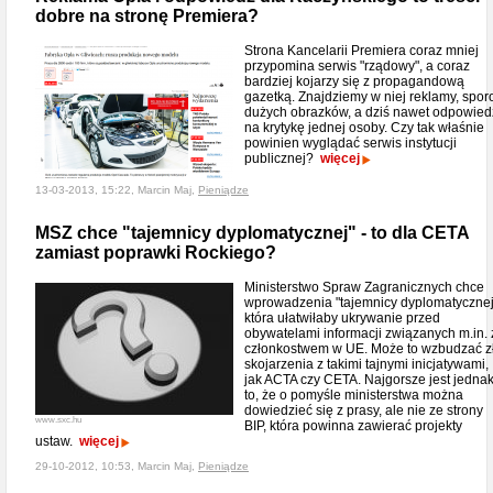
dobre na stronę Premiera?
Strona Kancelarii Premiera coraz mniej
przypomina serwis "rządowy", a coraz
bardziej kojarzy się z propagandową
gazetką. Znajdziemy w niej reklamy, spor
dużych obrazków, a dziś nawet odpowied
na krytykę jednej osoby. Czy tak właśnie
powinien wyglądać serwis instytucji
publicznej?
więcej
13-03-2013, 15:22, Marcin Maj,
Pieniądze
MSZ chce "tajemnicy dyplomatycznej" - to dla CETA
zamiast poprawki Rockiego?
Ministerstwo Spraw Zagranicznych chce
wprowadzenia "tajemnicy dyplomatycznej
która ułatwiłaby ukrywanie przed
obywatelami informacji związanych m.in. 
członkostwem w UE. Może to wzbudzać z
skojarzenia z takimi tajnymi inicjatywami,
jak ACTA czy CETA. Najgorsze jest jedna
to, że o pomyśle ministerstwa można
dowiedzieć się z prasy, ale nie ze strony
www.sxc.hu
BIP, która powinna zawierać projekty
ustaw.
więcej
29-10-2012, 10:53, Marcin Maj,
Pieniądze