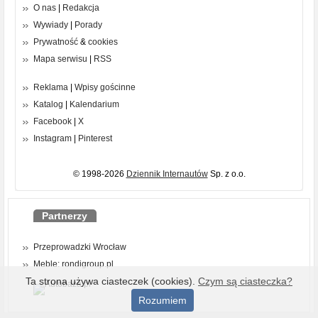
O nas
|
Redakcja
Wywiady
|
Porady
Prywatność
&
cookies
Mapa serwisu
|
RSS
Reklama
|
Wpisy gościnne
Katalog
|
Kalendarium
Facebook
|
X
Instagram
|
Pinterest
© 1998-2026
Dziennik Internautów
Sp. z o.o.
Partnerzy
Przeprowadzki Wrocław
Meble: rondigroup.pl
Ta strona używa ciasteczek (cookies).
Czym są ciasteczka?
Rozumiem