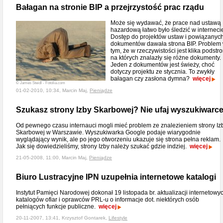
Bałagan na stronie BIP a przejrzystość prac rządu
Może się wydawać, że prace nad ustawą
hazardową łatwo było śledzić w interneci
Dostęp do projektów ustaw i powiązanyc
dokumentów dawała strona BIP. Problem
tym, że w rzeczywistości jest klika podstro
na których znalazły się różne dokumenty.
Jeden z dokumentów jest świeży, choć
dotyczy projektu ze stycznia. To zwykły
bałagan czy zasłona dymna?
więcej
© James Steidl - Fotolia.com
01-02-2010, 10:34, Marcin Maj,
Pieniądze
Szukasz strony Izby Skarbowej? Nie ufaj wyszukiwarce
Od pewnego czasu internauci mogli mieć problem ze znalezieniem strony Iz
Skarbowej w Warszawie. Wyszukiwarka Google podaje wiarygodnie
wyglądający wynik, ale po jego otworzeniu ukazuje się strona pełna reklam.
Jak się dowiedzieliśmy, strony Izby należy szukać gdzie indziej.
więcej
21-05-2008, 11:00, Marcin Maj,
Pieniądze
Biuro Lustracyjne IPN uzupełnia internetowe katalogi
Instytut Pamięci Narodowej dokonał 19 listopada br. aktualizacji internetowy
katalogów ofiar i oprawców PRL-u o informacje dot. niektórych osób
pełniących funkcje publiczne.
więcej
20-11-2007, 13:41, Krzysztof Gontarek,
Lifestyle