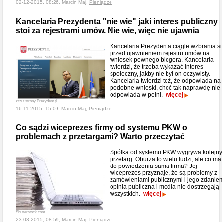
02-12-2015, 08:26, Marcin Maj,
Pieniądze
Kancelaria Prezydenta "nie wie" jaki interes publiczny
stoi za rejestrami umów. Nie wie, więc nie ujawnia
Kancelaria Prezydenta ciągle wzbrania s
przed ujawnieniem rejestru umów na
wniosek pewnego blogera. Kancelaria
twierdzi, że trzeba wykazać interes
społeczny, jakby nie był on oczywisty.
Kancelaria twierdzi też, że odpowiada na
podobne wnioski, choć tak naprawdę nie
odpowiada w pełni.
więcej
zrzut strony Prezydent.pl
16-11-2015, 15:09, Marcin Maj,
Pieniądze
Co sądzi wiceprezes firmy od systemu PKW o
problemach z przetargami? Warto przeczytać
Spółka od systemu PKW wygrywa kolejny
przetarg. Oburza to wielu ludzi, ale co ma
do powiedzenia sama firma? Jej
wiceprezes przyznaje, że są problemy z
zamówieniami publicznymi i jego zdanie
opinia publiczna i media nie dostrzegają
wszystkich.
więcej
Shutterstock.com
23-03-2015, 08:59, Marcin Maj,
Pieniądze