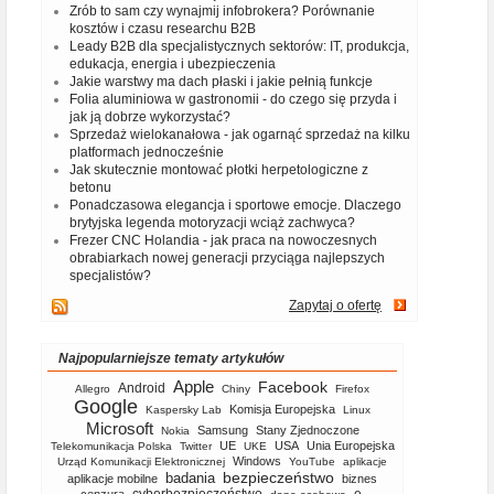
Zrób to sam czy wynajmij infobrokera? Porównanie
kosztów i czasu researchu B2B
Leady B2B dla specjalistycznych sektorów: IT, produkcja,
edukacja, energia i ubezpieczenia
Jakie warstwy ma dach płaski i jakie pełnią funkcje
Folia aluminiowa w gastronomii - do czego się przyda i
jak ją dobrze wykorzystać?
Sprzedaż wielokanałowa - jak ogarnąć sprzedaż na kilku
platformach jednocześnie
Jak skutecznie montować płotki herpetologiczne z
betonu
Ponadczasowa elegancja i sportowe emocje. Dlaczego
brytyjska legenda motoryzacji wciąż zachwyca?
Frezer CNC Holandia - jak praca na nowoczesnych
obrabiarkach nowej generacji przyciąga najlepszych
specjalistów?
Zapytaj o ofertę
Najpopularniejsze tematy artykułów
Apple
Facebook
Android
Allegro
Chiny
Firefox
Google
Komisja Europejska
Kaspersky Lab
Linux
Microsoft
Samsung
Stany Zjednoczone
Nokia
UE
USA
Unia Europejska
Telekomunikacja Polska
Twitter
UKE
Windows
Urząd Komunikacji Elektronicznej
YouTube
aplikacje
bezpieczeństwo
badania
aplikacje mobilne
biznes