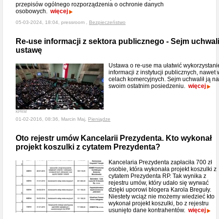
przepisów ogólnego rozporządzenia o ochronie danych
osobowych.
więcej
05-03-2024, 18:04, pressroom ,
Bezpieczeństwo
Re-use informacji z sektora publicznego - Sejm uchwali
ustawę
Ustawa o re-use ma ułatwić wykorzystani
informacji z instytucji publicznych, nawet 
celach komercyjnych. Sejm uchwalił ją na
swoim ostatnim posiedzeniu.
więcej
KPRM
01-02-2016, 08:36, Marcin Maj,
Pieniądze
Oto rejestr umów Kancelarii Prezydenta. Kto wykonał
projekt koszulki z cytatem Prezydenta?
Kancelaria Prezydenta zapłaciła 700 zł
osobie, która wykonała projekt koszulki z
cytatem Prezydenta RP. Tak wynika z
rejestru umów, który udało się wyrwać
dzięki uporowi blogera Karola Breguły.
Niestety wciąż nie możemy wiedzieć kto
wykonał projekt koszulki, bo z rejestru
usunięto dane kontrahentów.
więcej