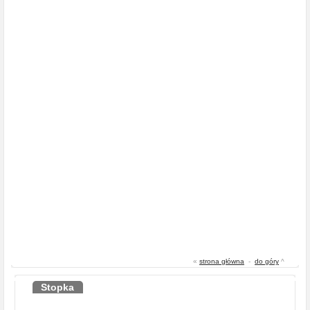
«
strona główna
-
do góry
^
Stopka