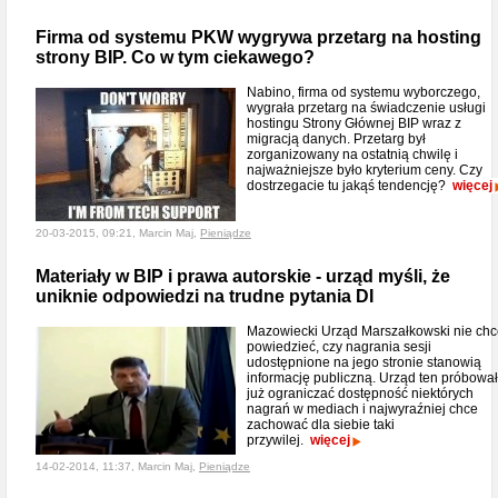
Firma od systemu PKW wygrywa przetarg na hosting
strony BIP. Co w tym ciekawego?
Nabino, firma od systemu wyborczego,
wygrała przetarg na świadczenie usługi
hostingu Strony Głównej BIP wraz z
migracją danych. Przetarg był
zorganizowany na ostatnią chwilę i
najważniejsze było kryterium ceny. Czy
dostrzegacie tu jakąś tendencję?
więcej
20-03-2015, 09:21, Marcin Maj,
Pieniądze
Materiały w BIP i prawa autorskie - urząd myśli, że
uniknie odpowiedzi na trudne pytania DI
Mazowiecki Urząd Marszałkowski nie ch
powiedzieć, czy nagrania sesji
udostępnione na jego stronie stanowią
informację publiczną. Urząd ten próbował
już ograniczać dostępność niektórych
nagrań w mediach i najwyraźniej chce
zachować dla siebie taki
przywilej.
więcej
14-02-2014, 11:37, Marcin Maj,
Pieniądze