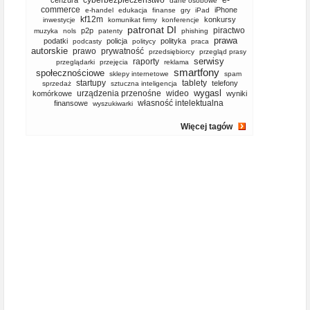
cyberbezpieczeństwo
e-
cenzura
dane osobowe
commerce
iPhone
e-handel
edukacja
finanse
gry
iPad
kf12m
konkursy
inwestycje
komunikat firmy
konferencje
patronat DI
piractwo
p2p
muzyka
nols
patenty
phishing
prawa
podatki
policja
polityka
podcasty
politycy
praca
autorskie
prawo
prywatność
przedsiębiorcy
przegląd prasy
serwisy
raporty
przeglądarki
przejęcia
reklama
smartfony
społecznościowe
sklepy internetowe
spam
startupy
tablety
telefony
sprzedaż
sztuczna inteligencja
wygasl
urządzenia przenośne
wideo
komórkowe
wyniki
własność intelektualna
finansowe
wyszukiwarki
Więcej tagów