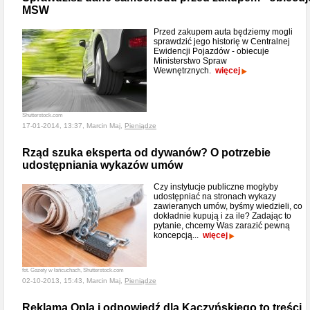
MSW
Przed zakupem auta będziemy mogli
sprawdzić jego historię w Centralnej
Ewidencji Pojazdów - obiecuje
Ministerstwo Spraw
Wewnętrznych.
więcej
Shutterstock.com
17-01-2014, 13:37, Marcin Maj,
Pieniądze
Rząd szuka eksperta od dywanów? O potrzebie
udostępniania wykazów umów
Czy instytucje publiczne mogłyby
udostępniać na stronach wykazy
zawieranych umów, byśmy wiedzieli, co
dokładnie kupują i za ile? Zadając to
pytanie, chcemy Was zarazić pewną
koncepcją...
więcej
fot. Gazety w łańcuchach, Shutterstock.com
02-10-2013, 15:43, Marcin Maj,
Pieniądze
Reklama Opla i odpowiedź dla Kaczyńskiego to treści