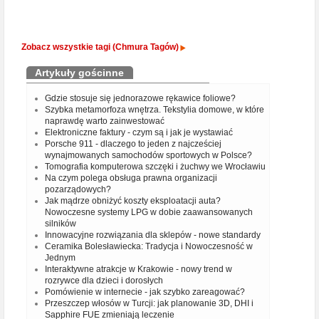
Zobacz wszystkie tagi (Chmura Tagów)
Artykuły gościnne
Gdzie stosuje się jednorazowe rękawice foliowe?
Szybka metamorfoza wnętrza. Tekstylia domowe, w które
naprawdę warto zainwestować
Elektroniczne faktury - czym są i jak je wystawiać
Porsche 911 - dlaczego to jeden z najcześciej
wynajmowanych samochodów sportowych w Polsce?
Tomografia komputerowa szczęki i żuchwy we Wrocławiu
Na czym polega obsługa prawna organizacji
pozarządowych?
Jak mądrze obniżyć koszty eksploatacji auta?
Nowoczesne systemy LPG w dobie zaawansowanych
silników
Innowacyjne rozwiązania dla sklepów - nowe standardy
Ceramika Bolesławiecka: Tradycja i Nowoczesność w
Jednym
Interaktywne atrakcje w Krakowie - nowy trend w
rozrywce dla dzieci i dorosłych
Pomówienie w internecie - jak szybko zareagować?
Przeszczep włosów w Turcji: jak planowanie 3D, DHI i
Sapphire FUE zmieniają leczenie