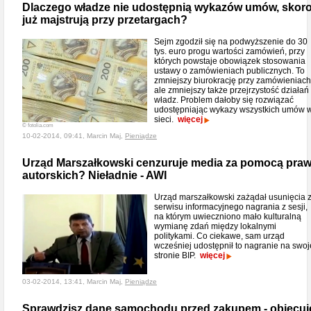
Dlaczego władze nie udostępnią wykazów umów, skor
już majstrują przy przetargach?
Sejm zgodził się na podwyższenie do 30
tys. euro progu wartości zamówień, przy
których powstaje obowiązek stosowania
ustawy o zamówieniach publicznych. To
zmniejszy biurokrację przy zamówieniach
ale zmniejszy także przejrzystość działań
władz. Problem dałoby się rozwiązać
udostępniając wykazy wszystkich umów 
sieci.
więcej
© fotolia.com
10-02-2014, 09:41, Marcin Maj,
Pieniądze
Urząd Marszałkowski cenzuruje media za pomocą pra
autorskich? Nieładnie - AWI
Urząd marszałkowski zażądał usunięcia 
serwisu informacyjnego nagrania z sesji,
na którym uwieczniono mało kulturalną
wymianę zdań między lokalnymi
politykami. Co ciekawe, sam urząd
wcześniej udostępnił to nagranie na swoj
stronie BIP.
więcej
03-02-2014, 13:41, Marcin Maj,
Pieniądze
Sprawdzisz dane samochodu przed zakupem - obiecuj