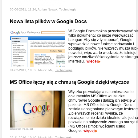
06-06-2011, 11:24, Adrian Nowak,
Technologie
Nowa lista plików w Google Docs
W Google Docs można przechowywać ni
tylko dokumenty, co może wprowadzać
bałagan. Aby się z tym uporać, Google
wprowadziła nowe funkcje sortowania i
podglądu plików. Nie wszyscy muszą lubi
nowości, więc warto wiedzieć, że istnieje
jeszcze możliwość korzystania ze starego
interfejsu.
więcej
01-02-2011, 10:02, Marcin Maj,
Technologie
MS Office łączy się z chmurą Google dzięki wtyczce
Wtyczka pozwalająca na umieszczanie
dokumentów MS Office w usłudze
chmurowej Google i dalszą ich edycję w
pakiecie MS Office lub w Google Docs
została udostępniona pierwszym testerom
Z pierwszych recenzji wynika, że
rozwiązanie nie działa idealnie, ale jedn
pozwala na połączenie znanego narzędz
(MS Office) z możliwościami usług
epheterson (na lic. cc)
Google.
więcej
26-11-2010, 10:40, Marcin Maj,
Technologie