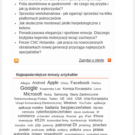
Folia aluminiowa w gastronomii - do czego się przyda i
jak ją dobrze wykorzystać?
Sprzedaż wielokanałowa - jak ogarnąć sprzedaż na kilku
platformach jednocześnie
Jak skutecznie montować płotki herpetologiczne z
betonu
Ponadczasowa elegancja i sportowe emocje. Dlaczego
brytyjska legenda motoryzacji wciąż zachwyca?
Frezer CNC Holandia - jak praca na nowoczesnych
obrabiarkach nowej generacji przyciąga najlepszych
specjalistów?
Zapytaj o ofertę
Najpopularniejsze tematy artykułów
Apple
Facebook
Android
Allegro
Chiny
Firefox
Google
Komisja Europejska
Kaspersky Lab
Linux
Microsoft
Samsung
Stany Zjednoczone
Nokia
UE
USA
Unia Europejska
Telekomunikacja Polska
Twitter
UKE
Windows
Urząd Komunikacji Elektronicznej
YouTube
aplikacje
bezpieczeństwo
badania
aplikacje mobilne
biznes
cyberbezpieczeństwo
e-
cenzura
dane osobowe
commerce
iPhone
e-handel
edukacja
finanse
gry
iPad
kf12m
konkursy
inwestycje
komunikat firmy
konferencje
patronat DI
piractwo
p2p
muzyka
nols
patenty
phishing
prawa
podatki
policja
polityka
podcasty
politycy
praca
autorskie
prawo
prywatność
przedsiębiorcy
przegląd prasy