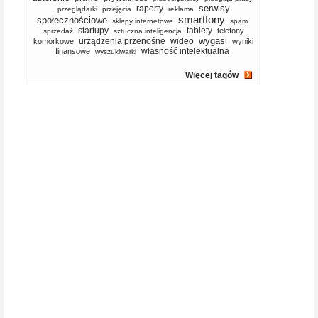
serwisy
raporty
przeglądarki
przejęcia
reklama
smartfony
społecznościowe
sklepy internetowe
spam
startupy
tablety
telefony
sprzedaż
sztuczna inteligencja
wygasl
urządzenia przenośne
wideo
komórkowe
wyniki
własność intelektualna
finansowe
wyszukiwarki
Więcej tagów