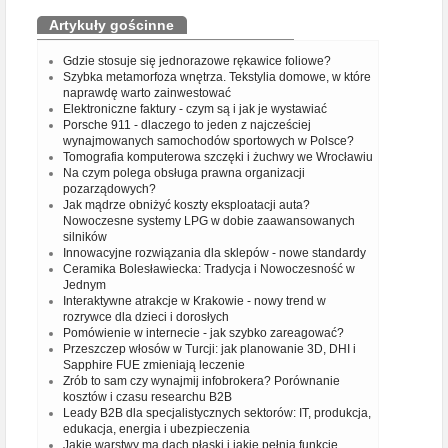
Artykuły gościnne
Gdzie stosuje się jednorazowe rękawice foliowe?
Szybka metamorfoza wnętrza. Tekstylia domowe, w które
naprawdę warto zainwestować
Elektroniczne faktury - czym są i jak je wystawiać
Porsche 911 - dlaczego to jeden z najcześciej
wynajmowanych samochodów sportowych w Polsce?
Tomografia komputerowa szczęki i żuchwy we Wrocławiu
Na czym polega obsługa prawna organizacji
pozarządowych?
Jak mądrze obniżyć koszty eksploatacji auta?
Nowoczesne systemy LPG w dobie zaawansowanych
silników
Innowacyjne rozwiązania dla sklepów - nowe standardy
Ceramika Bolesławiecka: Tradycja i Nowoczesność w
Jednym
Interaktywne atrakcje w Krakowie - nowy trend w
rozrywce dla dzieci i dorosłych
Pomówienie w internecie - jak szybko zareagować?
Przeszczep włosów w Turcji: jak planowanie 3D, DHI i
Sapphire FUE zmieniają leczenie
Zrób to sam czy wynajmij infobrokera? Porównanie
kosztów i czasu researchu B2B
Leady B2B dla specjalistycznych sektorów: IT, produkcja,
edukacja, energia i ubezpieczenia
Jakie warstwy ma dach płaski i jakie pełnią funkcje