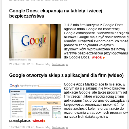
Google Docs: ekspansja na tablety i więcej
bezpieczeństwa
Już 3 mln firm korzysta z Google Docs -
ogłosiła firma Google na konferencji
Google Atmosphere. Niebawem narzędzi
biurowe Google mają być dostosowane d
iPadów i urządzeń z Androidem, co może
pomóc w zdobywaniu kolejnych
użytkowników. Wprowadzono też nową
warstwę bezpieczeństwa przy logowaniu
do Google Docs.
więcej
epheterson (na lic. cc)
21-09-2010, 12:55, Marcin Maj,
Technologie
Google otworzyła sklep z aplikacjami dla firm (wideo)
Google Apps Marketplace to miejsce, w
którym da się zakupić nie tylko biurowe
aplikacje Google, ale także programy od
firm trzecich, które współpracują z tymi
aplikacjami (np. programy do zarządzania
księgowości, organizacji pracy itd.). To
może zachęcić kolejne organizacje do
rezygnowania z tradycyjnych programów
na rzecz tych działających w
przeglądarce.
więcej
10-03-2010, 09:26, Marcin Maj,
Technologie