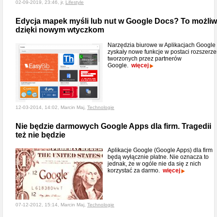
02-09-2019, 23:46, jr,
Lifestyle
Edycja mapek myśli lub nut w Google Docs? To możli
dzięki nowym wtyczkom
Narzędzia biurowe w Aplikacjach Google
zyskały nowe funkcje w postaci rozszerz
tworzonych przez partnerów
Google.
więcej
12-03-2014, 14:02, Marcin Maj,
Technologie
Nie będzie darmowych Google Apps dla firm. Tragedii
też nie będzie
Aplikacje Google (Google Apps) dla firm
będą wyłącznie płatne. Nie oznacza to
jednak, że w ogóle nie da się z nich
korzystać za darmo.
więcej
07-12-2012, 15:14, Marcin Maj,
Technologie