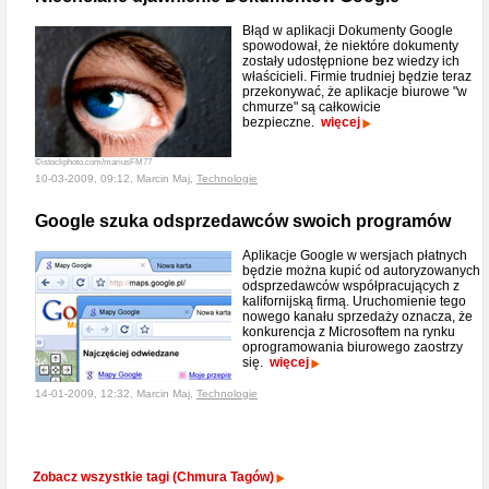
Błąd w aplikacji Dokumenty Google
spowodował, że niektóre dokumenty
zostały udostępnione bez wiedzy ich
właścicieli. Firmie trudniej będzie teraz
przekonywać, że aplikacje biurowe "w
chmurze" są całkowicie
bezpieczne.
więcej
©istockphoto.com/mariusFM77
10-03-2009, 09:12, Marcin Maj,
Technologie
Google szuka odsprzedawców swoich programów
Aplikacje Google w wersjach płatnych
będzie można kupić od autoryzowanych
odsprzedawców współpracujących z
kalifornijską firmą. Uruchomienie tego
nowego kanału sprzedaży oznacza, że
konkurencja z Microsoftem na rynku
oprogramowania biurowego zaostrzy
się.
więcej
14-01-2009, 12:32, Marcin Maj,
Technologie
Zobacz wszystkie tagi (Chmura Tagów)