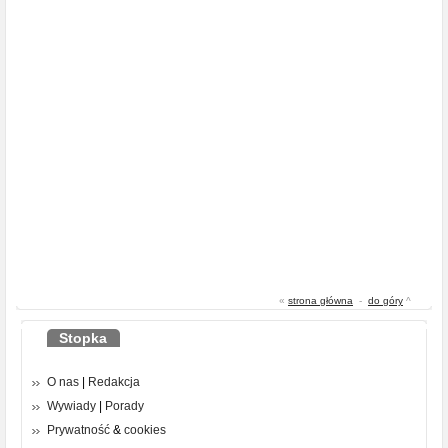
«
strona główna
-
do góry
^
Stopka
O nas
|
Redakcja
Wywiady
|
Porady
Prywatność
&
cookies