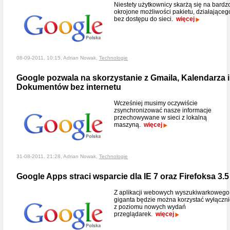
Niestety użytkownicy skarżą się na bardz
okrojone możliwości pakietu, działająceg
bez dostępu do sieci.
więcej
08-09-2011, 10:15, Adrian Nowak,
Technologie
Google pozwala na skorzystanie z Gmaila, Kalendarza i
Dokumentów bez internetu
Wcześniej musimy oczywiście
zsynchronizować nasze informacje
przechowywane w sieci z lokalną
maszyną.
więcej
31-08-2011, 21:28, Adrian Nowak,
Technologie
Google Apps straci wsparcie dla IE 7 oraz Firefoksa 3.5
Z aplikacji webowych wyszukiwarkowego
giganta będzie można korzystać wyłączn
z poziomu nowych wydań
przeglądarek.
więcej