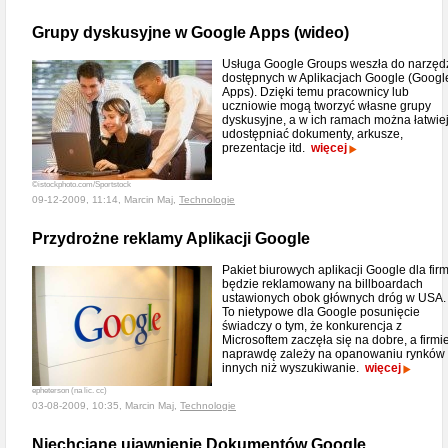
Grupy dyskusyjne w Google Apps (wideo)
Usługa Google Groups weszła do narzęd
dostępnych w Aplikacjach Google (Googl
Apps). Dzięki temu pracownicy lub
uczniowie mogą tworzyć własne grupy
dyskusyjne, a w ich ramach można łatwie
udostępniać dokumenty, arkusze,
prezentacje itd.
więcej
©istockphoto.com/Sportstock
09-12-2009, 11:14, Marcin Maj,
Technologie
Przydrożne reklamy Aplikacji Google
Pakiet biurowych aplikacji Google dla fir
będzie reklamowany na billboardach
ustawionych obok głównych dróg w USA.
To nietypowe dla Google posunięcie
świadczy o tym, że konkurencja z
Microsoftem zaczęła się na dobre, a firmi
naprawdę zależy na opanowaniu rynków
innych niż wyszukiwanie.
więcej
epheterson (na lic. cc)
03-08-2009, 10:35, Marcin Maj,
Technologie
Niechciane ujawnienie Dokumentów Google