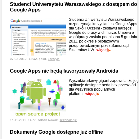
Studenci Uniwersytetu Warszawskiego z dostępem do
Google Apps
Studenci Uniwersytetu Warszawskiego
rozpoczynają korzystanie z Google Apps
dla Szkół i Uczelni - zestawu narzędzi
Google do pracy w chmurze. Umowa o
współpracy została podpisana 5 grudnia
2011, po okresie pilotażowym
przeprowadzonym przez Samorząd
Studentów UW.
więcej
07-03-2012, 12:42, paku,
Lifestyle
Google Apps nie będą faworyzowały Androida
Wyszukiwarkowy gigant zapewnia, że je
aplikacje dostępne będą bez przeszkód
dla wszystkich popularnych
platform.
więcej
15-11-2011, 14:53, Adrian Nowak,
Technologie
Dokumenty Google dostępne już offline