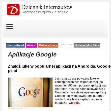
< reklama
the:protocol
Aukcje
Bukmacherzy
Dodaj artykuł / link
Aplikacje Google
Znajdź lukę w popularnej aplikacji na Androida. Google
płaci
Jeśli znajdziesz poważną lukę w
zabezpieczeniach w popularnej (co
najmniej 100 mln pobrań) aplikacji na
Androida, możesz skontaktować się z
Google, a nie z deweloperem aplikacji.
Google nie tylko powiadomi autora o
wadach, ale także zapłaci za pracę
badacza.
więcej
epheterson (na lic. cc)