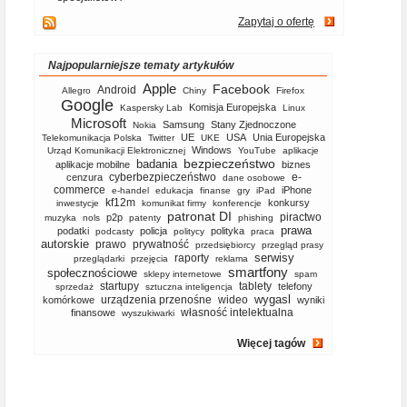
Zapytaj o ofertę
Najpopularniejsze tematy artykułów
Apple
Facebook
Android
Allegro
Chiny
Firefox
Google
Komisja Europejska
Kaspersky Lab
Linux
Microsoft
Samsung
Stany Zjednoczone
Nokia
UE
USA
Unia Europejska
Telekomunikacja Polska
Twitter
UKE
Windows
Urząd Komunikacji Elektronicznej
YouTube
aplikacje
bezpieczeństwo
badania
aplikacje mobilne
biznes
cyberbezpieczeństwo
e-
cenzura
dane osobowe
commerce
iPhone
e-handel
edukacja
finanse
gry
iPad
kf12m
konkursy
inwestycje
komunikat firmy
konferencje
patronat DI
piractwo
p2p
muzyka
nols
patenty
phishing
prawa
podatki
policja
polityka
podcasty
politycy
praca
autorskie
prawo
prywatność
przedsiębiorcy
przegląd prasy
serwisy
raporty
przeglądarki
przejęcia
reklama
smartfony
społecznościowe
sklepy internetowe
spam
startupy
tablety
telefony
sprzedaż
sztuczna inteligencja
wygasl
urządzenia przenośne
wideo
komórkowe
wyniki
własność intelektualna
finansowe
wyszukiwarki
Więcej tagów