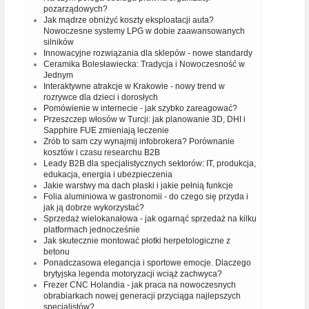
pozarządowych?
Jak mądrze obniżyć koszty eksploatacji auta?
Nowoczesne systemy LPG w dobie zaawansowanych
silników
Innowacyjne rozwiązania dla sklepów - nowe standardy
Ceramika Bolesławiecka: Tradycja i Nowoczesność w
Jednym
Interaktywne atrakcje w Krakowie - nowy trend w
rozrywce dla dzieci i dorosłych
Pomówienie w internecie - jak szybko zareagować?
Przeszczep włosów w Turcji: jak planowanie 3D, DHI i
Sapphire FUE zmieniają leczenie
Zrób to sam czy wynajmij infobrokera? Porównanie
kosztów i czasu researchu B2B
Leady B2B dla specjalistycznych sektorów: IT, produkcja,
edukacja, energia i ubezpieczenia
Jakie warstwy ma dach płaski i jakie pełnią funkcje
Folia aluminiowa w gastronomii - do czego się przyda i
jak ją dobrze wykorzystać?
Sprzedaż wielokanałowa - jak ogarnąć sprzedaż na kilku
platformach jednocześnie
Jak skutecznie montować płotki herpetologiczne z
betonu
Ponadczasowa elegancja i sportowe emocje. Dlaczego
brytyjska legenda motoryzacji wciąż zachwyca?
Frezer CNC Holandia - jak praca na nowoczesnych
obrabiarkach nowej generacji przyciąga najlepszych
specjalistów?