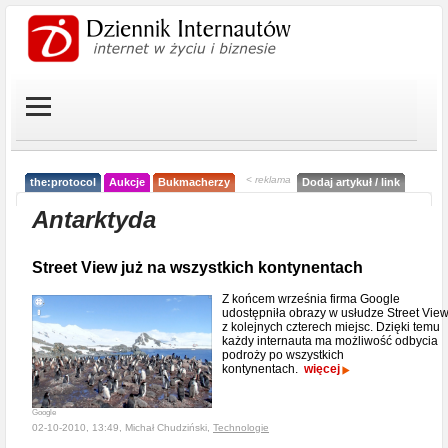
< reklama
the:protocol
Aukcje
Bukmacherzy
Dodaj artykuł / link
Antarktyda
Street View już na wszystkich kontynentach
Z końcem września firma Google
udostępniła obrazy w usłudze Street Vie
z kolejnych czterech miejsc. Dzięki temu
każdy internauta ma możliwość odbycia
podroży po wszystkich
kontynentach.
więcej
Google
02-10-2010, 13:49, Michał Chudziński,
Technologie