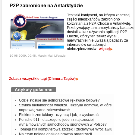
P2P zabronione na Antarktydzie
Jest taki kontynent, na którym znacznej
części mieszkańców zabroniono
korzystania z P2P. Chodzi o Antarktydę.
Przebywający tam amerykańscy badacze
dostali zakaz używania aplikacji P2P.
Ludzie, którzy ten zakaz wydali,
najwyraźniej nie uważają badaczy za
internautów świadomych
niebezpieczeństw.
więcej
19-08-2009, 09:48, Marcin Maj,
Lifestyle
Zobacz wszystkie tagi (Chmura Tagów)
Artykuły gościnne
Gdzie stosuje się jednorazowe rękawice foliowe?
Szybka metamorfoza wnętrza. Tekstylia domowe, w które
naprawdę warto zainwestować
Elektroniczne faktury - czym są i jak je wystawiać
Porsche 911 - dlaczego to jeden z najcześciej
wynajmowanych samochodów sportowych w Polsce?
Tomografia komputerowa szczęki i żuchwy we Wrocławiu
Na czym polega obsługa prawna organizacji