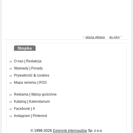
«
strona główna
-
do góry
^
Stopka
O nas
|
Redakcja
Wywiady
|
Porady
Prywatność
&
cookies
Mapa serwisu
|
RSS
Reklama
|
Wpisy gościnne
Katalog
|
Kalendarium
Facebook
|
X
Instagram
|
Pinterest
© 1998-2026
Dziennik Internautów
Sp. z o.o.