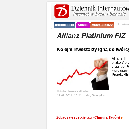
< reklam
the:protocol
Aukcje
Bukmacherzy
Allianz Platinium FIZ
Kolejni inwestorzy lgną do twór
Allianz TF
blisko 7 pr
drugi po PK
który ujawn
Projekt R
©istockphoto.com/ZoneCreative
13-08-2011, 16:21, paku,
Pieniądze
Zobacz wszystkie tagi (Chmura Tagów)