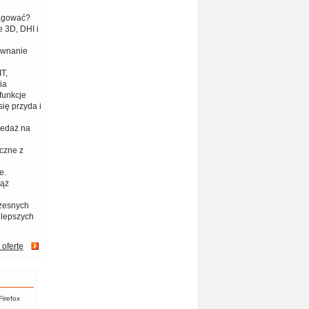
eagować?
 3D, DHI i
ównanie
T,
ia
funkcje
ię przyda i
zedaż na
czne z
e.
iąż
zesnych
jlepszych
 ofertę
Firefox