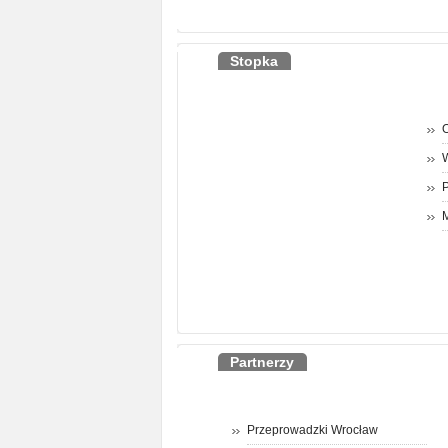
Stopka
O
P
M
Partnerzy
Przeprowadzki Wrocław