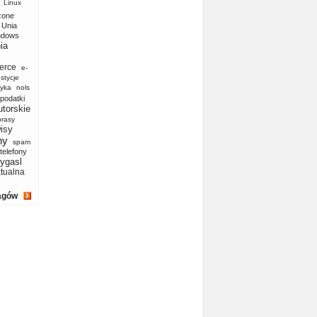
Linux
zone
Unia
ndows
ia
erce
e-
stycje
yka
nols
podatki
utorskie
prasy
isy
ny
spam
telefony
ygasl
ktualna
agów