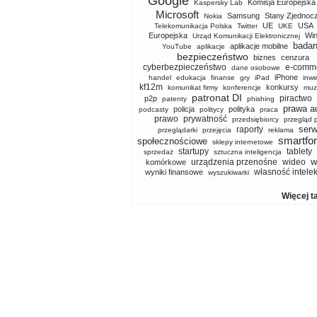
Google
Komisja Europejska
Kaspersky Lab
Microsoft
Samsung
Stany Zjednoc
Nokia
UE
USA
Telekomunikacja Polska
Twitter
UKE
Europejska
Wi
Urząd Komunikacji Elektronicznej
badan
aplikacje mobilne
YouTube
aplikacje
bezpieczeństwo
biznes
cenzura
cyberbezpieczeństwo
e-comm
dane osobowe
iPhone
handel
edukacja
finanse
gry
iPad
inwe
kf12m
konkursy
komunikat firmy
konferencje
muz
patronat DI
piractwo
p2p
patenty
phishing
prawa a
policja
polityka
podcasty
politycy
praca
prawo
prywatność
przedsiębiorcy
przegląd 
serw
raporty
przeglądarki
przejęcia
reklama
smartfo
społecznościowe
sklepy internetowe
startupy
tablety
sprzedaż
sztuczna inteligencja
w
urządzenia przenośne
wideo
komórkowe
własność intele
wyniki finansowe
wyszukiwarki
Więcej t