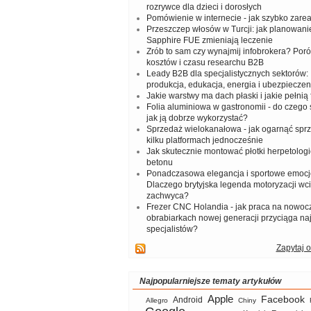
rozrywce dla dzieci i dorosłych
Pomówienie w internecie - jak szybko zar
Przeszczep włosów w Turcji: jak planowanie
Sapphire FUE zmieniają leczenie
Zrób to sam czy wynajmij infobrokera? Por
kosztów i czasu researchu B2B
Leady B2B dla specjalistycznych sektorów: I
produkcja, edukacja, energia i ubezpieczen
Jakie warstwy ma dach płaski i jakie pełnią 
Folia aluminiowa w gastronomii - do czego s
jak ją dobrze wykorzystać?
Sprzedaż wielokanałowa - jak ogarnąć spr
kilku platformach jednocześnie
Jak skutecznie montować płotki herpetologi
betonu
Ponadczasowa elegancja i sportowe emocj
Dlaczego brytyjska legenda motoryzacji wc
zachwyca?
Frezer CNC Holandia - jak praca na nowoc
obrabiarkach nowej generacji przyciąga na
specjalistów?
Zapytaj o
Najpopularniejsze tematy artykułów
Apple
Facebook
Android
Allegro
Chiny