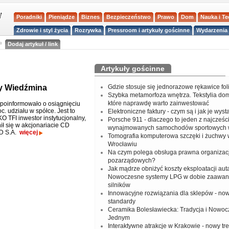
Poradniki
Pieniądze
Biznes
Bezpieczeństwo
Prawo
Dom
Nauka i T
Zdrowie i styl życia
Rozrywka
Pressroom i artykuły gościnne
Wydarzenia 
a
Dodaj artykuł / link
Artykuły gościnne
cy Wiedźmina
Gdzie stosuje się jednorazowe rękawice fo
Szybka metamorfoza wnętrza. Tekstylia do
które naprawdę warto zainwestować
I poinformowało o osiągnięciu
oc. udziału w spółce. Jest to
Elektroniczne faktury - czym są i jak je wys
O TFI inwestor instytucjonalny,
Porsche 911 - dlaczego to jeden z najcześci
ił się w akcjonariacie CD
wynajmowanych samochodów sportowych 
ED S.A.
więcej
Tomografia komputerowa szczęki i żuchwy
Wrocławiu
Na czym polega obsługa prawna organizacj
pozarządowych?
Jak mądrze obniżyć koszty eksploatacji aut
Nowoczesne systemy LPG w dobie zaawa
silników
Innowacyjne rozwiązania dla sklepów - no
standardy
Ceramika Bolesławiecka: Tradycja i Nowo
Jednym
Interaktywne atrakcje w Krakowie - nowy tr