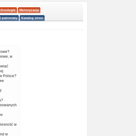
echnologie
Motoryzacja
i patronaty
Katalog stron
liowe?
mowe, w
tawiać
ej
w Polsce?
 we
i
a?
nsowanych
we
czesność w
end w