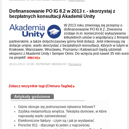
Dofinansowanie PO IG 8.2 w 2013 r. - skorzystaj z
bezpłatnych konsultacji Akademii Unity
W 2013 roku zmieniają się przepisy o
dofinansowanie PO IG 8.2. Zniesiona
zostaje m.in. konieczność wykazywania
kilkuletnich umów o współpracy z firmami
partnerskimi, a także dotychczasowy górny limit dotacji. Jeśli interesują cię
dotacje unijne, warto skorzystać z bezpłatnych konsultacji, których w lutym w
Krakowie, Warszawie, Wrocławiu, Poznaniu i Katowicach będą udzielali
eksperci z Akademii Unity i Semper Omni. Do wzięcia jest nawet 35 mln euro
na projekt!
więcej
30-01-2013, 10:00, PATRONAT MEDIALNY,
Pieniądze
Zobacz wszystkie tagi (Chmura Tagów)
Artykuły gościnne
Gdzie stosuje się jednorazowe rękawice foliowe?
Szybka metamorfoza wnętrza. Tekstylia domowe, w które
naprawdę warto zainwestować
Elektroniczne faktury - czym są i jak je wystawiać
Porsche 911 - dlaczego to jeden z najcześciej