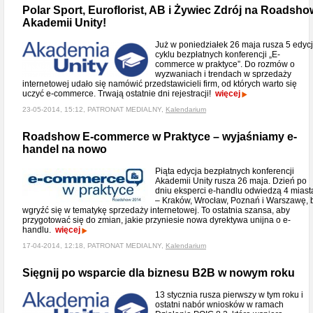
Polar Sport, Euroflorist, AB i Żywiec Zdrój na Roadsho
Akademii Unity!
Już w poniedziałek 26 maja rusza 5 edyc
cyklu bezpłatnych konferencji „E-
commerce w praktyce”. Do rozmów o
wyzwaniach i trendach w sprzedaży
internetowej udało się namówić przedstawicieli firm, od których warto się
uczyć e-commerce. Trwają ostatnie dni rejestracji!
więcej
23-05-2014, 15:12, PATRONAT MEDIALNY,
Kalendarium
Roadshow E-commerce w Praktyce – wyjaśniamy e-
handel na nowo
Piąta edycja bezpłatnych konferencji
Akademii Unity rusza 26 maja. Dzień po
dniu eksperci e-handlu odwiedzą 4 miast
– Kraków, Wrocław, Poznań i Warszawę, 
wgryźć się w tematykę sprzedaży internetowej. To ostatnia szansa, aby
przygotować się do zmian, jakie przyniesie nowa dyrektywa unijna o e-
handlu.
więcej
17-04-2014, 12:18, PATRONAT MEDIALNY,
Kalendarium
Sięgnij po wsparcie dla biznesu B2B w nowym roku
13 stycznia rusza pierwszy w tym roku i
ostatni nabór wniosków w ramach