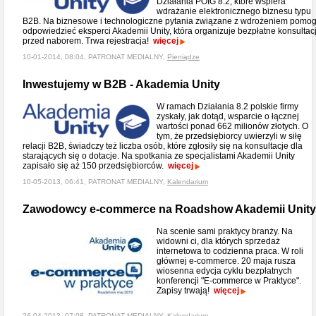
Działania POIG 8.2, które wspiera
wdrażanie elektronicznego biznesu typu
B2B. Na biznesowe i technologiczne pytania związane z wdrożeniem pomo
odpowiedzieć eksperci Akademii Unity, która organizuje bezpłatne konsultac
przed naborem. Trwa rejestracja!
więcej
10-01-2014, 08:04, PATRONAT MEDIALNY,
Pieniądze
Inwestujemy w B2B - Akademia Unity
W ramach Działania 8.2 polskie firmy
zyskały, jak dotąd, wsparcie o łącznej
wartości ponad 662 milionów złotych. O
tym, że przedsiębiorcy uwierzyli w siłę
relacji B2B, świadczy też liczba osób, które zgłosiły się na konsultacje dla
starających się o dotacje. Na spotkania ze specjalistami Akademii Unity
zapisało się aż 150 przedsiębiorców.
więcej
10-05-2013, 06:41, PATRONAT MEDIALNY,
Kalendarium
Zawodowcy e-commerce na Roadshow Akademii Unity
Na scenie sami praktycy branży. Na
widowni ci, dla których sprzedaż
internetowa to codzienna praca. W roli
głównej e-commerce. 20 maja rusza
wiosenna edycja cyklu bezpłatnych
konferencji "E-commerce w Praktyce".
Zapisy trwają!
więcej
26-04-2013, 07:08, PATRONAT MEDIALNY,
Kalendarium