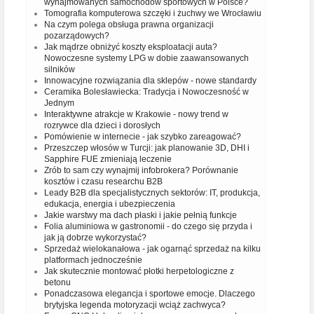
wynajmowanych samochodów sportowych w Polsce?
Tomografia komputerowa szczęki i żuchwy we Wrocławiu
Na czym polega obsługa prawna organizacji
pozarządowych?
Jak mądrze obniżyć koszty eksploatacji auta?
Nowoczesne systemy LPG w dobie zaawansowanych
silników
Innowacyjne rozwiązania dla sklepów - nowe standardy
Ceramika Bolesławiecka: Tradycja i Nowoczesność w
Jednym
Interaktywne atrakcje w Krakowie - nowy trend w
rozrywce dla dzieci i dorosłych
Pomówienie w internecie - jak szybko zareagować?
Przeszczep włosów w Turcji: jak planowanie 3D, DHI i
Sapphire FUE zmieniają leczenie
Zrób to sam czy wynajmij infobrokera? Porównanie
kosztów i czasu researchu B2B
Leady B2B dla specjalistycznych sektorów: IT, produkcja,
edukacja, energia i ubezpieczenia
Jakie warstwy ma dach płaski i jakie pełnią funkcje
Folia aluminiowa w gastronomii - do czego się przyda i
jak ją dobrze wykorzystać?
Sprzedaż wielokanałowa - jak ogarnąć sprzedaż na kilku
platformach jednocześnie
Jak skutecznie montować płotki herpetologiczne z
betonu
Ponadczasowa elegancja i sportowe emocje. Dlaczego
brytyjska legenda motoryzacji wciąż zachwyca?