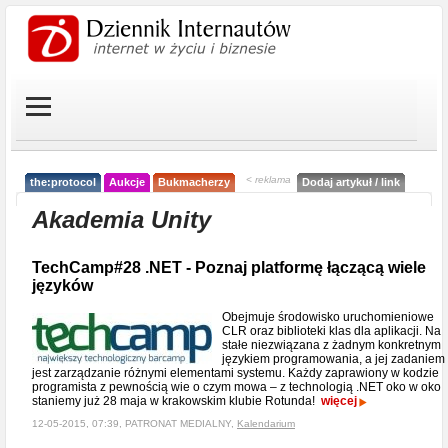
< reklama
the:protocol
Aukcje
Bukmacherzy
Dodaj artykuł / link
Akademia Unity
TechCamp#28 .NET - Poznaj platformę łączącą wiele
języków
Obejmuje środowisko uruchomieniowe
CLR oraz biblioteki klas dla aplikacji. Na
stałe niezwiązana z żadnym konkretnym
językiem programowania, a jej zadaniem
jest zarządzanie różnymi elementami systemu. Każdy zaprawiony w kodzie
programista z pewnością wie o czym mowa – z technologią .NET oko w oko
staniemy już 28 maja w krakowskim klubie Rotunda!
więcej
12-05-2015, 07:39, PATRONAT MEDIALNY,
Kalendarium