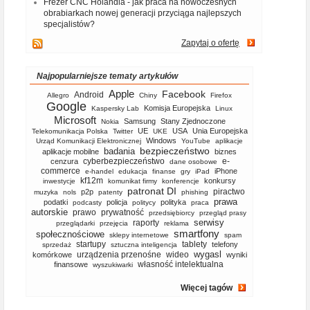
Frezer CNC Holandia - jak praca na nowoczesnych
obrabiarkach nowej generacji przyciąga najlepszych
specjalistów?
Zapytaj o ofertę
Najpopularniejsze tematy artykułów
Apple
Facebook
Android
Allegro
Chiny
Firefox
Google
Komisja Europejska
Kaspersky Lab
Linux
Microsoft
Samsung
Stany Zjednoczone
Nokia
UE
USA
Unia Europejska
Telekomunikacja Polska
Twitter
UKE
Windows
Urząd Komunikacji Elektronicznej
YouTube
aplikacje
bezpieczeństwo
badania
aplikacje mobilne
biznes
cyberbezpieczeństwo
e-
cenzura
dane osobowe
commerce
iPhone
e-handel
edukacja
finanse
gry
iPad
kf12m
konkursy
inwestycje
komunikat firmy
konferencje
patronat DI
piractwo
p2p
muzyka
nols
patenty
phishing
prawa
podatki
policja
polityka
podcasty
politycy
praca
autorskie
prawo
prywatność
przedsiębiorcy
przegląd prasy
serwisy
raporty
przeglądarki
przejęcia
reklama
smartfony
społecznościowe
sklepy internetowe
spam
startupy
tablety
telefony
sprzedaż
sztuczna inteligencja
wygasl
urządzenia przenośne
wideo
komórkowe
wyniki
własność intelektualna
finansowe
wyszukiwarki
Więcej tagów