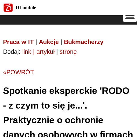
DI mobile
DI mobile
Praca w IT
|
Aukcje
|
Bukmacherzy
Dodaj:
link | artykuł
|
stronę
«POWRÓT
Spotkanie eksperckie 'RODO
- z czym to się je...'.
Praktycznie o ochronie
danych osobowych w firmach