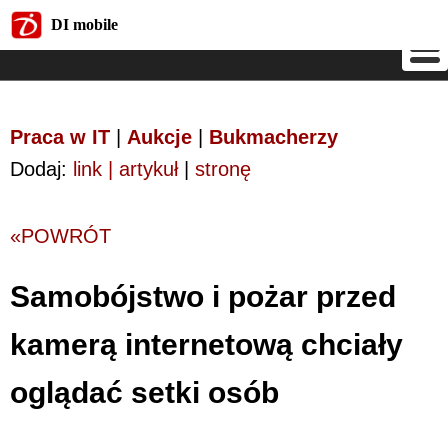
DI mobile
DI mobile
Praca w IT
|
Aukcje
|
Bukmacherzy
Dodaj:
link | artykuł
|
stronę
«POWRÓT
Samobójstwo i pożar przed
kamerą internetową chciały
oglądać setki osób