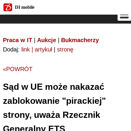
DI mobile
DI mobile
Praca w IT
|
Aukcje
|
Bukmacherzy
Dodaj:
link | artykuł
|
stronę
«POWRÓT
Sąd w UE może nakazać
zablokowanie "pirackiej"
strony, uważa Rzecznik
Generalny ETS