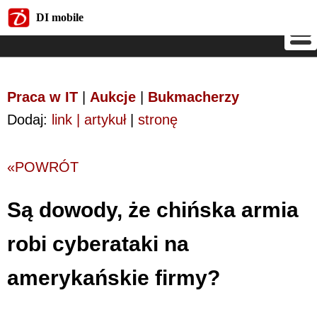
DI mobile
DI mobile
Praca w IT
|
Aukcje
|
Bukmacherzy
Dodaj:
link | artykuł
|
stronę
«POWRÓT
Są dowody, że chińska armia
robi cyberataki na
amerykańskie firmy?