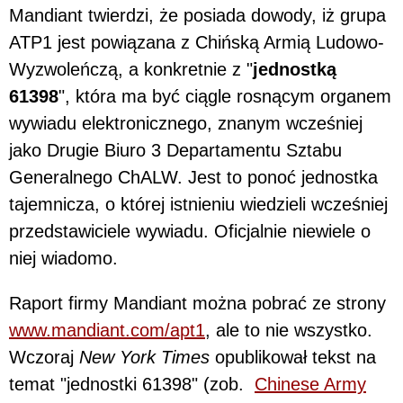
Mandiant twierdzi, że posiada dowody, iż grupa
ATP1 jest powiązana z Chińską Armią Ludowo-
Wyzwoleńczą, a konkretnie z "
jednostką
61398
", która ma być ciągle rosnącym organem
wywiadu elektronicznego, znanym wcześniej
jako Drugie Biuro 3 Departamentu Sztabu
Generalnego ChALW. Jest to ponoć jednostka
tajemnicza, o której istnieniu wiedzieli wcześniej
przedstawiciele wywiadu. Oficjalnie niewiele o
niej wiadomo.
Raport firmy Mandiant można pobrać ze strony
www.mandiant.com/apt1
, ale to nie wszystko.
Wczoraj
New York Times
opublikował tekst na
temat "jednostki 61398" (zob.
Chinese Army