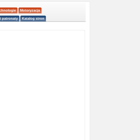
echnologie
Motoryzacja
i patronaty
Katalog stron