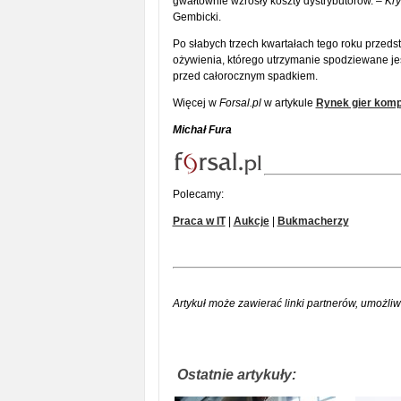
gwałtownie wzrosły koszty dystrybutorów.
– Kr
Gembicki.
Po słabych trzech kwartałach tego roku przedst
ożywienia, którego utrzymanie spodziewane jes
przed całorocznym spadkiem.
Więcej w
Forsal.pl
w artykule
Rynek gier komp
Michał Fura
Polecamy:
Praca w IT
|
Aukcje
|
Bukmacherzy
Artykuł może zawierać linki partnerów, umożliw
Ostatnie artykuły: