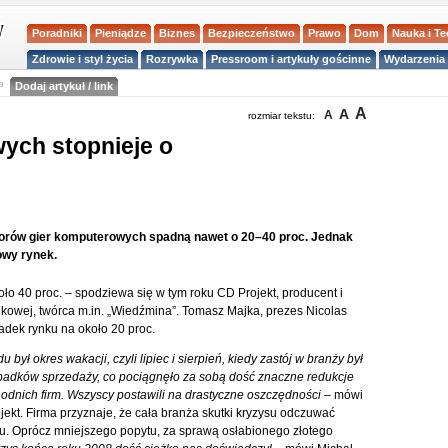
Poradniki
Pieniądze
Biznes
Bezpieczeństwo
Prawo
Dom
Nauka i T
Zdrowie i styl życia
Rozrywka
Pressroom i artykuły gościnne
Wydarzenia 
a
Dodaj artykuł / link
A
A
A
rozmiar tekstu:
ych stopnieje o
torów gier komputerowych spadną nawet o 20–40 proc. Jednak
owy rynek.
o 40 proc. – spodziewa się w tym roku CD Projekt, producent i
odkowej, twórca m.in. „Wiedźmina”. Tomasz Majka, prezes Nicolas
adek rynku na około 20 proc.
 okres wakacji, czyli lipiec i sierpień, kiedy zastój w branży był
 spadków sprzedaży, co pociągnęło za sobą dość znaczne redukcje
odnich firm. Wszyscy postawili na drastyczne oszczędności –
mówi
jekt. Firma przyznaje, że cała branża skutki kryzysu odczuwać
ku. Oprócz mniejszego popytu, za sprawą osłabionego złotego