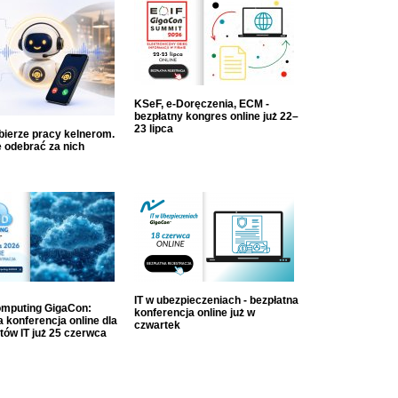
KSeF, e-Doręczenia, ECM -
bezpłatny kongres online już 22–
23 lipca
dbierze pracy kelnerom.
 odebrać za nich
IT w ubezpieczeniach - bezpłatna
mputing GigaCon:
konferencja online już w
 konferencja online dla
czwartek
tów IT już 25 czerwca