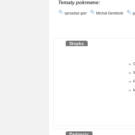
Tematy pokrewne:
sprzedaż gier
Michał Gembicki
g
Stopka
O
P
M
Partnerzy