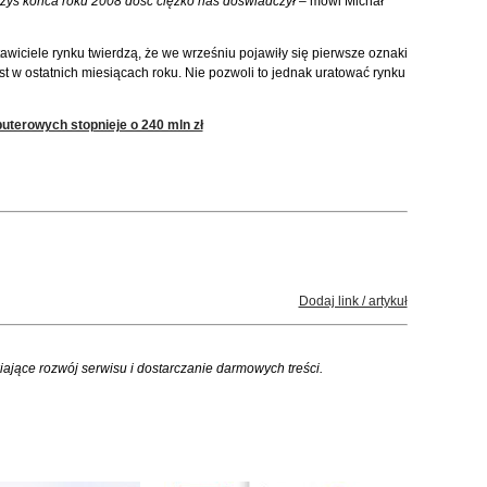
yzys końca roku 2008 dość ciężko nas doświadczył –
mówi Michał
awiciele rynku twierdzą, że we wrześniu pojawiły się pierwsze oznaki
t w ostatnich miesiącach roku. Nie pozwoli to jednak uratować rynku
uterowych stopnieje o 240 mln zł
Dodaj link / artykuł
iające rozwój serwisu i dostarczanie darmowych treści.