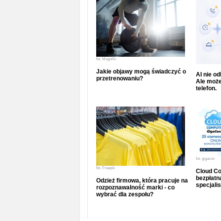
fot.
Magnific
Jakie objawy mogą świadczyć o
AI nie o
przetrenowaniu?
Ale może
telefon.
fot.
gigacon
fot.
Freepik
Cloud Co
bezpłatna
Odzież firmowa, która pracuje na
specjalis
rozpoznawalność marki - co
wybrać dla zespołu?