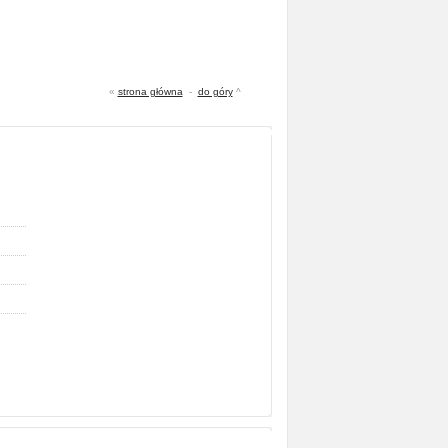
«
strona główna
-
do góry
^