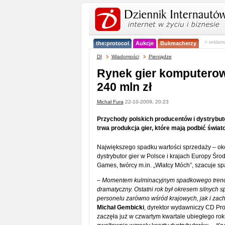
< reklam
the:protocol
Aukcje
Bukmacherzy
DI
Wiadomości
Pieniądze
Rynek gier komputerow
240 mln zł
Michał Fura
22-10-2009, 20:23
Przychody polskich producentów i dystrybu
trwa produkcja gier, które mają podbić świat
Największego spadku wartości sprzedaży – okoł
dystrybutor gier w Polsce i krajach Europy Śr
Games, twórcy m.in. „Włatcy Móch”, szacuje sp
– Momentem kulminacyjnym spadkowego trendu był
dramatyczny. Ostatni rok był okresem silnych
personelu zarówno wśród krajowych, jak i zach
Michał Gembicki
, dyrektor wydawniczy CD Pro
zaczęła już w czwartym kwartale ubiegłego ro