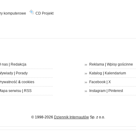
ry komputerowe
CD Projekt
 nas
|
Redakcja
Reklama
|
Wpisy gościnne
Wywiady
|
Porady
Katalog
|
Kalendarium
rywatność
&
cookies
Facebook
|
X
apa serwisu
|
RSS
Instagram
|
Pinterest
© 1998-2026
Dziennik Internautów
Sp. z o.o.